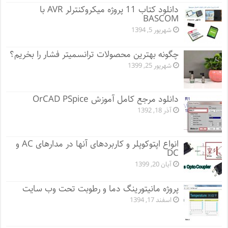
دانلود کتاب 11 پروژه میکروکنترلر AVR با
BASCOM
شهریور 5, 1394
چگونه بهترین محصولات ترانسمیتر فشار را بخریم؟
شهریور 25, 1399
دانلود مرجع کامل آموزش OrCAD PSpice
آذر 18, 1392
انواع اپتوکوپلر و کاربردهای آنها در مدارهای AC و
DC
آبان 20, 1399
پروژه مانيتورينگ دما و رطوبت تحت وب سایت
اسفند 17, 1394