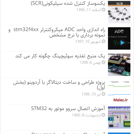
یکسوساز کنترل شده سیلیکونی(SCR)
اسفند 11, 1396
راه اندازی واحد ADC میکروکنترلر stm32f4xx و
نمونه برداری با نرخ مشخص
شهریور 10, 1397
یک منبع تغذیه سوئیچینگ چگونه کار می کند
بهمن 6, 1396
پروژه طراحی و ساخت دیتالاگر با آردوینو (بخش
اول)
تیر 10, 1396
آموزش اتصال سروو موتور به STM32
اردیبهشت 8, 1400