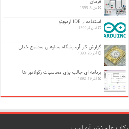
فرمان
دی 3, 1393
استفاده از IDE آردوینو
آبان 4, 1399
گزارش کار آزمایشگاه مدارهای مجتمع خطی
آذر 26, 1393
برنامه ای جالب برای محاسبات رگولاتور ها
آذر 19, 1392
زکات علم نشر آن است.