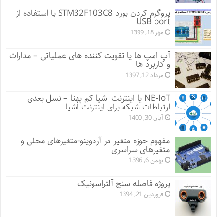
پروگرم کردن بورد STM32F103C8 با استفاده از
USB port
مهر 18, 1399
آپ امپ ها یا تقویت کننده های عملیاتی – مدارات
و کاربرد ها
مرداد 12, 1397
NB-IoT یا اینترنت اشیا کم پهنا – نسل بعدی
ارتباطات شبکه برای اینترنت اشیا
آبان 30, 1400
مفهوم حوزه متغیر در آردوینو-متغیرهای محلی و
متغیرهای سراسری
بهمن 6, 1396
پروژه فاصله سنج آلتراسونیک
فروردین 21, 1394