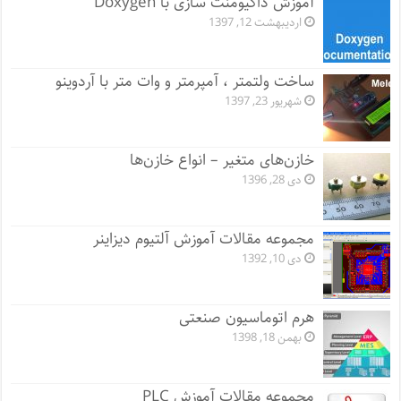
آموزش داکیومنت سازی با Doxygen
اردیبهشت 12, 1397
ساخت ولتمتر ، آمپرمتر و وات متر با آردوینو
شهریور 23, 1397
خازن‌های متغیر – انواع خازن‌ها
دی 28, 1396
مجموعه مقالات آموزش آلتیوم دیزاینر
دی 10, 1392
هرم اتوماسیون صنعتی
بهمن 18, 1398
مجموعه مقالات آموزش PLC