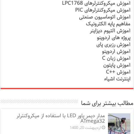
آموزش میکروکنترلرهای LPC1768
آموزش میکروکنترلرهای PIC
آموزش اتوماسیون صنعتی
مفاهیم پایه الکترونیک
آموزش آلتیوم دیزاینر
پروژه های آردوینو
آموزش رزبری پای
آموزش آردوینو
آموزش زبان C
آموزش پایتون
آموزش ++C
اینترنت اشیاء
مطالب بیشتر برای شما
مدار دیمر پاور LED با استفاده از میکروکنترلر
ATmega32
اردیبهشت 20, 1400