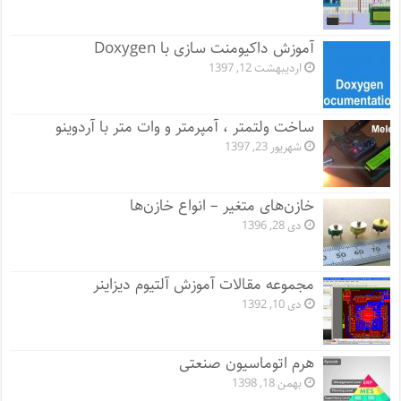
آموزش داکیومنت سازی با Doxygen
اردیبهشت 12, 1397
ساخت ولتمتر ، آمپرمتر و وات متر با آردوینو
شهریور 23, 1397
خازن‌های متغیر – انواع خازن‌ها
دی 28, 1396
مجموعه مقالات آموزش آلتیوم دیزاینر
دی 10, 1392
هرم اتوماسیون صنعتی
بهمن 18, 1398