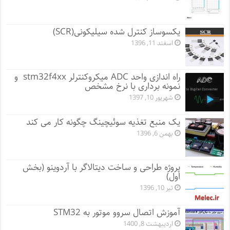
یکسوساز کنترل شده سیلیکونی(SCR)
اسفند 11, 1396
راه اندازی واحد ADC میکروکنترلر stm32f4xx و
نمونه برداری با نرخ مشخص
شهریور 10, 1397
یک منبع تغذیه سوئیچینگ چگونه کار می کند
بهمن 6, 1396
پروژه طراحی و ساخت دیتالاگر با آردوینو (بخش
اول)
تیر 10, 1396
آموزش اتصال سروو موتور به STM32
اردیبهشت 8, 1400