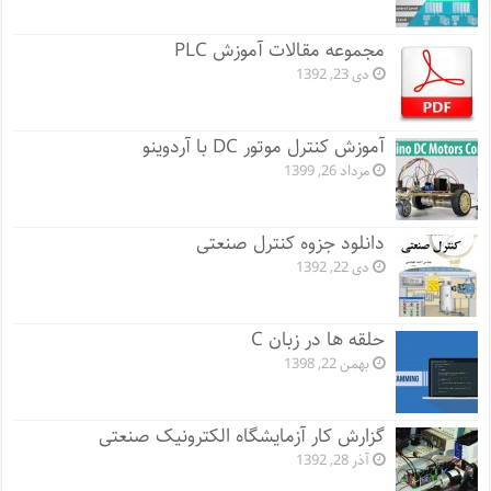
مجموعه مقالات آموزش PLC
دی 23, 1392
آموزش کنترل موتور DC با آردوینو
مرداد 26, 1399
دانلود جزوه کنترل صنعتی
دی 22, 1392
حلقه ها در زبان C
بهمن 22, 1398
گزارش کار آزمایشگاه الکترونیک صنعتی
آذر 28, 1392