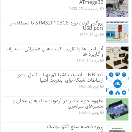
ATmega32
اردیبهشت 20, 1400
پروگرم کردن بورد STM32F103C8 با استفاده از
USB port
مهر 18, 1399
آپ امپ ها یا تقویت کننده های عملیاتی – مدارات
و کاربرد ها
مرداد 12, 1397
NB-IoT یا اینترنت اشیا کم پهنا – نسل بعدی
ارتباطات شبکه برای اینترنت اشیا
آبان 30, 1400
مفهوم حوزه متغیر در آردوینو-متغیرهای محلی و
متغیرهای سراسری
بهمن 6, 1396
پروژه فاصله سنج آلتراسونیک