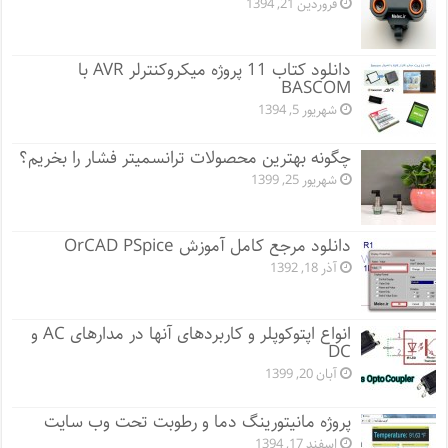
فروردین 21, 1394
دانلود کتاب 11 پروژه میکروکنترلر AVR با
BASCOM
شهریور 5, 1394
چگونه بهترین محصولات ترانسمیتر فشار را بخریم؟
شهریور 25, 1399
دانلود مرجع کامل آموزش OrCAD PSpice
آذر 18, 1392
انواع اپتوکوپلر و کاربردهای آنها در مدارهای AC و
DC
آبان 20, 1399
پروژه مانيتورينگ دما و رطوبت تحت وب سایت
اسفند 17, 1394