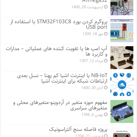
ATmega32
اردیبهشت 20, 1400
پروگرم کردن بورد STM32F103C8 با استفاده از
USB port
مهر 18, 1399
آپ امپ ها یا تقویت کننده های عملیاتی – مدارات
و کاربرد ها
مرداد 12, 1397
NB-IoT یا اینترنت اشیا کم پهنا – نسل بعدی
ارتباطات شبکه برای اینترنت اشیا
آبان 30, 1400
مفهوم حوزه متغیر در آردوینو-متغیرهای محلی و
متغیرهای سراسری
بهمن 6, 1396
پروژه فاصله سنج آلتراسونیک
فروردین 21, 1394