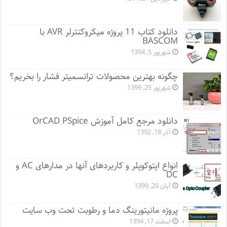
دانلود کتاب 11 پروژه میکروکنترلر AVR با
BASCOM
شهریور 5, 1394
چگونه بهترین محصولات ترانسمیتر فشار را بخریم؟
شهریور 25, 1399
دانلود مرجع کامل آموزش OrCAD PSpice
آذر 18, 1392
انواع اپتوکوپلر و کاربردهای آنها در مدارهای AC و
DC
آبان 20, 1399
پروژه مانيتورينگ دما و رطوبت تحت وب سایت
اسفند 17, 1394