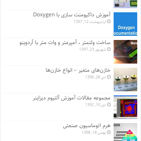
آموزش داکیومنت سازی با Doxygen
اردیبهشت 12, 1397
ساخت ولتمتر ، آمپرمتر و وات متر با آردوینو
شهریور 23, 1397
خازن‌های متغیر – انواع خازن‌ها
دی 28, 1396
مجموعه مقالات آموزش آلتیوم دیزاینر
دی 10, 1392
هرم اتوماسیون صنعتی
بهمن 18, 1398