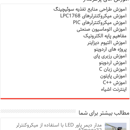
آموزش طراحی منابع تغذیه سوئیچینگ
آموزش میکروکنترلرهای LPC1768
آموزش میکروکنترلرهای PIC
آموزش اتوماسیون صنعتی
مفاهیم پایه الکترونیک
آموزش آلتیوم دیزاینر
پروژه های آردوینو
آموزش رزبری پای
آموزش آردوینو
آموزش زبان C
آموزش پایتون
آموزش ++C
اینترنت اشیاء
مطالب بیشتر برای شما
مدار دیمر پاور LED با استفاده از میکروکنترلر