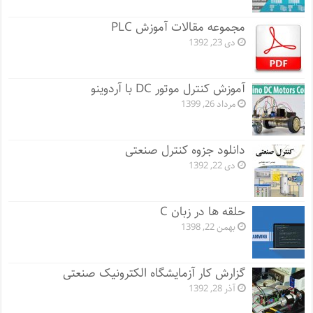
مجموعه مقالات آموزش PLC
دی 23, 1392
آموزش کنترل موتور DC با آردوینو
مرداد 26, 1399
دانلود جزوه کنترل صنعتی
دی 22, 1392
حلقه ها در زبان C
بهمن 22, 1398
گزارش کار آزمایشگاه الکترونیک صنعتی
آذر 28, 1392