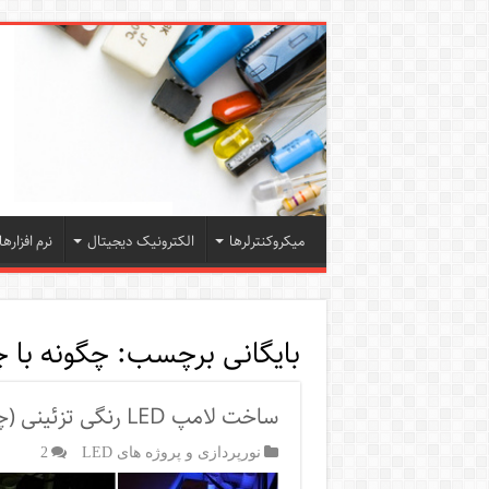
میکروکنترلرها
الکترونیک دیجیتال
نرم افزارها
بایگانی برچسب:
چگونه با 
ساخت لامپ LED رنگی تزئینی (چراغ خواب چوبی با RGB LED)
نورپردازی و پروژه های LED
2