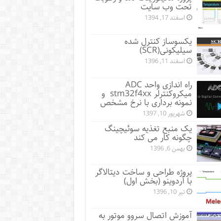
تحت وب سایت
اسفند 17, 1394
یکسوساز کنترل شده
سیلیکونی(SCR)
اسفند 11, 1396
راه اندازی واحد ADC
میکروکنترلر stm32f4xx و
نمونه برداری با نرخ مشخص
شهریور 10, 1397
یک منبع تغذیه سوئیچینگ
چگونه کار می کند
بهمن 6, 1396
پروژه طراحی و ساخت دیتالاگر
با آردوینو (بخش اول)
تیر 10, 1396
آموزش اتصال سروو موتور به