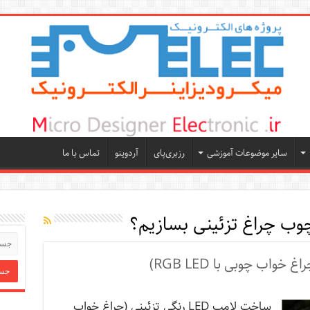
سایر موضوعات آموزشی
رزبری‌پای
آردوینو
تماس با ما
چوب چراغ تزئینی بسازیم؟
ساخت لامپ LED رنگی تزئینی (چراغ خواب