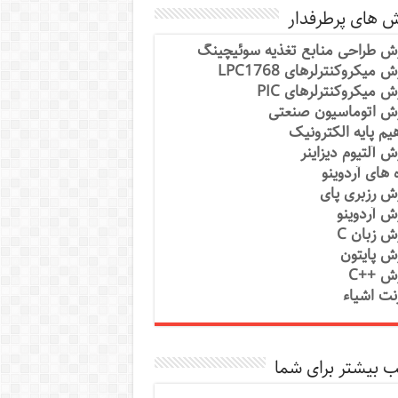
ش های پرطرفدار
ش طراحی منابع تغذیه سوئیچینگ
 میکروکنترلرهای LPC1768
ش میکروکنترلرهای PIC
ش اتوماسیون صنعتی
یم پایه الکترونیک
ش آلتیوم دیزاینر
ه های آردوینو
ش رزبری پای
ش آردوینو
ش زبان C
ش پایتون
ش ++C
رنت اشیاء
 بیشتر برای شما