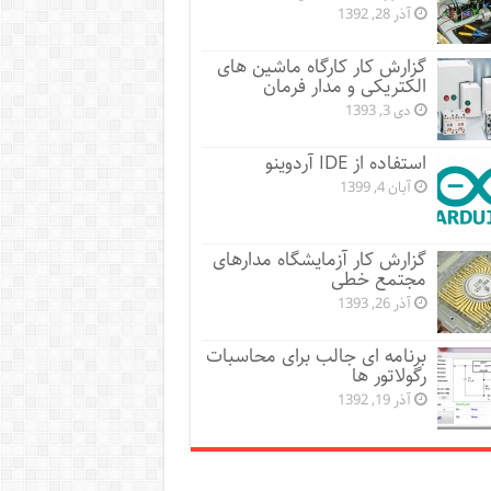
آذر 28, 1392
گزارش کار کارگاه ماشین های
الکتریکی و مدار فرمان
دی 3, 1393
استفاده از IDE آردوینو
آبان 4, 1399
گزارش کار آزمایشگاه مدارهای
مجتمع خطی
آذر 26, 1393
برنامه ای جالب برای محاسبات
رگولاتور ها
آذر 19, 1392