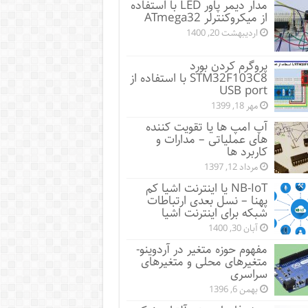
مدار دیمر پاور LED با استفاده
از میکروکنترلر ATmega32
اردیبهشت 20, 1400
پروگرم کردن بورد
STM32F103C8 با استفاده از
USB port
مهر 18, 1399
آپ امپ ها یا تقویت کننده
های عملیاتی – مدارات و
کاربرد ها
مرداد 12, 1397
NB-IoT یا اینترنت اشیا کم
پهنا – نسل بعدی ارتباطات
شبکه برای اینترنت اشیا
آبان 30, 1400
مفهوم حوزه متغیر در آردوینو-
متغیرهای محلی و متغیرهای
سراسری
بهمن 6, 1396