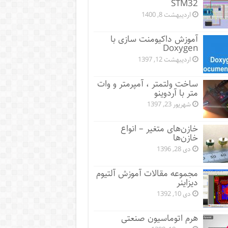
STM32
اردیبهشت 8, 1400
آموزش داکیومنت سازی با
Doxygen
اردیبهشت 12, 1397
ساخت ولتمتر ، آمپرمتر و وات
متر با آردوینو
شهریور 23, 1397
خازن‌های متغیر – انواع
خازن‌ها
دی 28, 1396
مجموعه مقالات آموزش آلتیوم
دیزاینر
دی 10, 1392
هرم اتوماسیون صنعتی