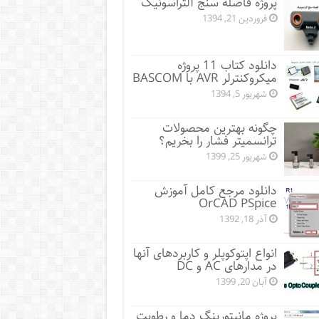
پروژه فاصله سنج آلتراسونیک
فروردین 21, 1394
دانلود کتاب 11 پروژه
میکروکنترلر AVR با BASCOM
شهریور 5, 1394
چگونه بهترین محصولات
ترانسمیتر فشار را بخریم؟
شهریور 25, 1399
دانلود مرجع کامل آموزش
OrCAD PSpice
آذر 18, 1392
انواع اپتوکوپلر و کاربردهای آنها
در مدارهای AC و DC
آبان 20, 1399
پروژه مانيتورينگ دما و رطوبت