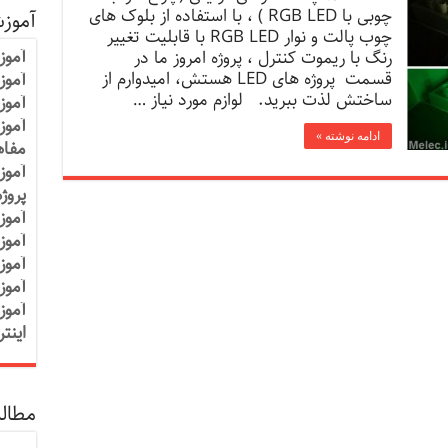
چوبی با RGB LED ) ، با استفاده از بلوک های
آموز
چوب پالت و نوار RGB LED با قابلیت تغییر
آموز
رنگ با ریموت کنترل ، پروژه امروز ما در
قسمت پروژه های LED هستش، امیدوارم از
آموزش
ساختش لذت ببرید. لوازم مورد نیاز …
آموز
آموز
ادامه نوشته »
مفاه
آموز
پروژ
آموز
آموز
آموز
آموز
آموز
اینت
مطالب