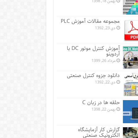
بهمن 18, 1398
مجموعه مقالات آموزش PLC
دی 23, 1392
آموزش کنترل موتور DC با
آردوینو
مرداد 26, 1399
دانلود جزوه کنترل صنعتی
دی 22, 1392
حلقه ها در زبان C
بهمن 22, 1398
گزارش کار آزمایشگاه
الکترونیک صنعتی