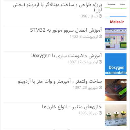
پروژه طراحی و ساخت دیتالاگر با آردوینو (بخش
اول)
تیر 10, 1396
آموزش اتصال سروو موتور به STM32
اردیبهشت 8, 1400
آموزش داکیومنت سازی با Doxygen
اردیبهشت 12, 1397
ساخت ولتمتر ، آمپرمتر و وات متر با آردوینو
شهریور 23, 1397
خازن‌های متغیر – انواع خازن‌ها
دی 28, 1396