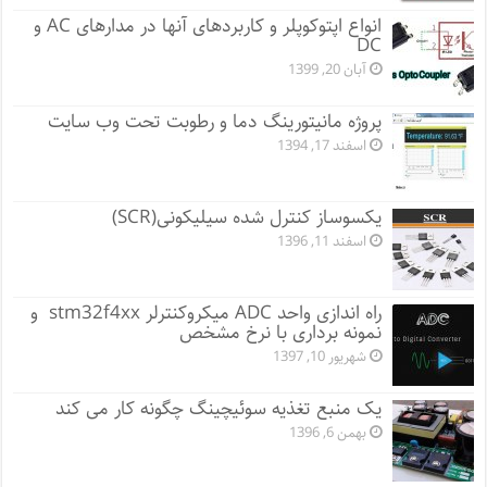
انواع اپتوکوپلر و کاربردهای آنها در مدارهای AC و
DC
آبان 20, 1399
پروژه مانيتورينگ دما و رطوبت تحت وب سایت
اسفند 17, 1394
یکسوساز کنترل شده سیلیکونی(SCR)
اسفند 11, 1396
راه اندازی واحد ADC میکروکنترلر stm32f4xx و
نمونه برداری با نرخ مشخص
شهریور 10, 1397
یک منبع تغذیه سوئیچینگ چگونه کار می کند
بهمن 6, 1396