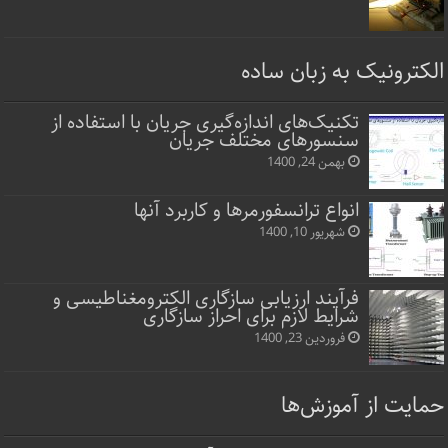
الکترونیک به زبان ساده
تکنیک‌های اندازه‌گیری جریان با استفاده از
سنسورهای مختلف جریان
بهمن 24, 1400
انواع ترانسفورمرها و کاربرد آنها
شهریور 10, 1400
فرآیند ارزیابی سازگاری الکترومغناطیسی و
شرایط لازم برای احراز سازگاری
فروردین 23, 1400
حمایت از آموزش‌ها