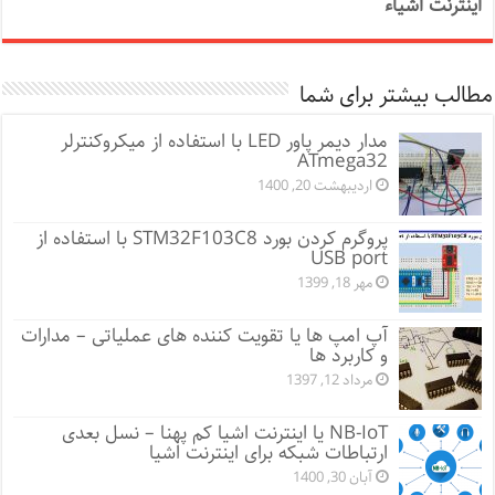
اینترنت اشیاء
مطالب بیشتر برای شما
مدار دیمر پاور LED با استفاده از میکروکنترلر
ATmega32
اردیبهشت 20, 1400
پروگرم کردن بورد STM32F103C8 با استفاده از
USB port
مهر 18, 1399
آپ امپ ها یا تقویت کننده های عملیاتی – مدارات
و کاربرد ها
مرداد 12, 1397
NB-IoT یا اینترنت اشیا کم پهنا – نسل بعدی
ارتباطات شبکه برای اینترنت اشیا
آبان 30, 1400