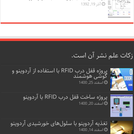
آذر 19, 1392
زکات علم نشر آن است.
پروژه قفل‌ درب RFID با استفاده از آردوینو و
گوشی هوشمند
اسفند 25, 1400
پروژه ساخت قفل‌ درب RFID با آردوینو
اسفند 20, 1400
تغذیه آردوینو با سلول‌های خورشیدی آردوینو
اسفند 14, 1400