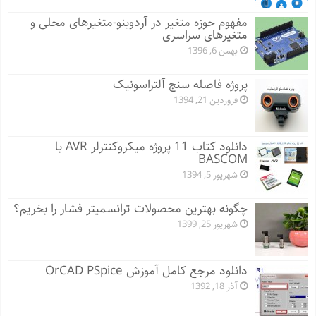
مفهوم حوزه متغیر در آردوینو-متغیرهای محلی و
متغیرهای سراسری
بهمن 6, 1396
پروژه فاصله سنج آلتراسونیک
فروردین 21, 1394
دانلود کتاب 11 پروژه میکروکنترلر AVR با
BASCOM
شهریور 5, 1394
چگونه بهترین محصولات ترانسمیتر فشار را بخریم؟
شهریور 25, 1399
دانلود مرجع کامل آموزش OrCAD PSpice
آذر 18, 1392