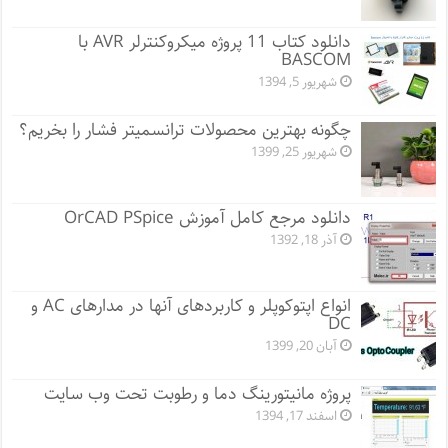
دانلود کتاب 11 پروژه میکروکنترلر AVR با
BASCOM
شهریور 5, 1394
چگونه بهترین محصولات ترانسمیتر فشار را بخریم؟
شهریور 25, 1399
دانلود مرجع کامل آموزش OrCAD PSpice
آذر 18, 1392
انواع اپتوکوپلر و کاربردهای آنها در مدارهای AC و
DC
آبان 20, 1399
پروژه مانيتورينگ دما و رطوبت تحت وب سایت
اسفند 17, 1394