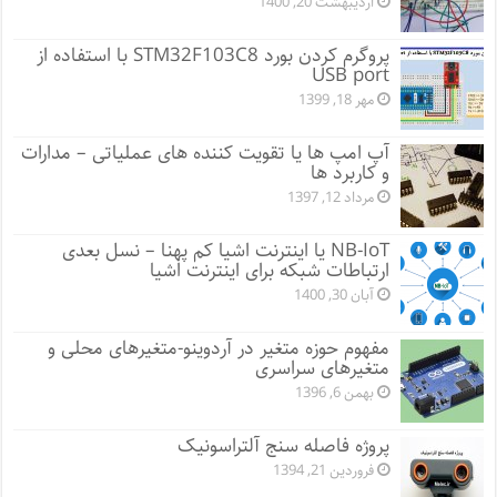
اردیبهشت 20, 1400
پروگرم کردن بورد STM32F103C8 با استفاده از
USB port
مهر 18, 1399
آپ امپ ها یا تقویت کننده های عملیاتی – مدارات
و کاربرد ها
مرداد 12, 1397
NB-IoT یا اینترنت اشیا کم پهنا – نسل بعدی
ارتباطات شبکه برای اینترنت اشیا
آبان 30, 1400
مفهوم حوزه متغیر در آردوینو-متغیرهای محلی و
متغیرهای سراسری
بهمن 6, 1396
پروژه فاصله سنج آلتراسونیک
فروردین 21, 1394