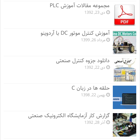
مجموعه مقالات آموزش PLC
دی 23, 1392
آموزش کنترل موتور DC با آردوینو
مرداد 26, 1399
دانلود جزوه کنترل صنعتی
دی 22, 1392
حلقه ها در زبان C
بهمن 22, 1398
گزارش کار آزمایشگاه الکترونیک صنعتی
آذر 28, 1392