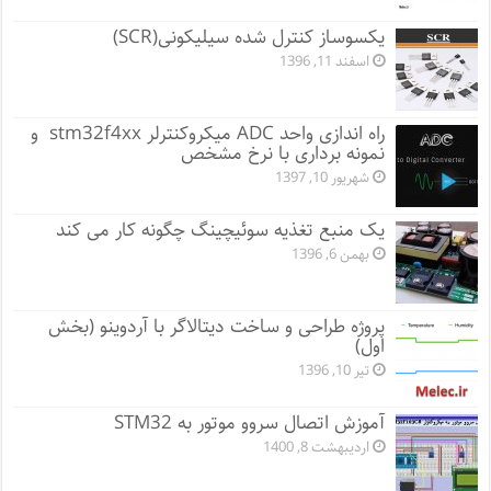
یکسوساز کنترل شده سیلیکونی(SCR)
اسفند 11, 1396
راه اندازی واحد ADC میکروکنترلر stm32f4xx و
نمونه برداری با نرخ مشخص
شهریور 10, 1397
یک منبع تغذیه سوئیچینگ چگونه کار می کند
بهمن 6, 1396
پروژه طراحی و ساخت دیتالاگر با آردوینو (بخش
اول)
تیر 10, 1396
آموزش اتصال سروو موتور به STM32
اردیبهشت 8, 1400