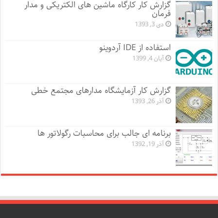
گزارش کار کارگاه ماشین های الکتریکی و مدار
فرمان
دی 3, 1393
استفاده از IDE آردوینو
آبان 4, 1399
گزارش کار آزمایشگاه مدارهای مجتمع خطی
آذر 26, 1393
برنامه ای جالب برای محاسبات رگولاتور ها
آذر 19, 1392