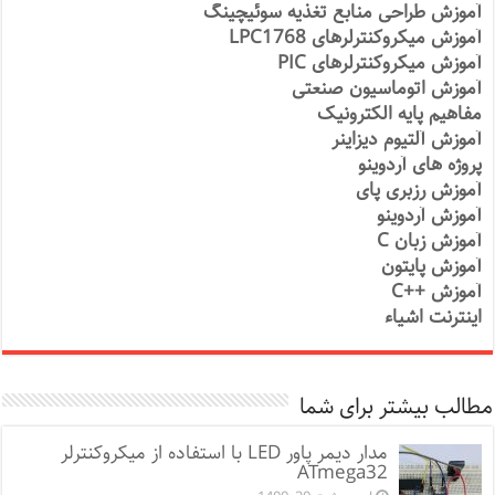
آموزش طراحی منابع تغذیه سوئیچینگ
آموزش میکروکنترلرهای LPC1768
آموزش میکروکنترلرهای PIC
آموزش اتوماسیون صنعتی
مفاهیم پایه الکترونیک
آموزش آلتیوم دیزاینر
پروژه های آردوینو
آموزش رزبری پای
آموزش آردوینو
آموزش زبان C
آموزش پایتون
آموزش ++C
اینترنت اشیاء
مطالب بیشتر برای شما
مدار دیمر پاور LED با استفاده از میکروکنترلر
ATmega32