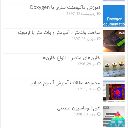
آموزش داکیومنت سازی با Doxygen
اردیبهشت 12, 1397
ساخت ولتمتر ، آمپرمتر و وات متر با آردوینو
شهریور 23, 1397
خازن‌های متغیر – انواع خازن‌ها
دی 28, 1396
مجموعه مقالات آموزش آلتیوم دیزاینر
دی 10, 1392
هرم اتوماسیون صنعتی
بهمن 18, 1398