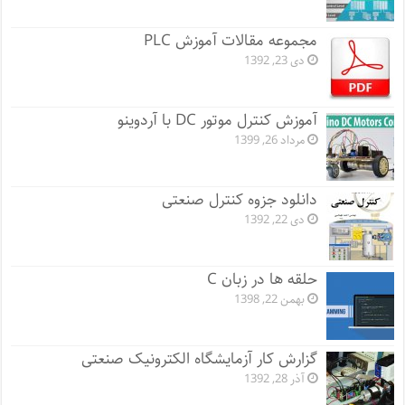
مجموعه مقالات آموزش PLC
دی 23, 1392
آموزش کنترل موتور DC با آردوینو
مرداد 26, 1399
دانلود جزوه کنترل صنعتی
دی 22, 1392
حلقه ها در زبان C
بهمن 22, 1398
گزارش کار آزمایشگاه الکترونیک صنعتی
آذر 28, 1392