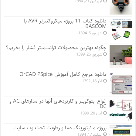
فروردین 21, 1394
دانلود کتاب 11 پروژه میکروکنترلر AVR با
BASCOM
شهریور 5, 1394
چگونه بهترین محصولات ترانسمیتر فشار را بخریم؟
شهریور 25, 1399
دانلود مرجع کامل آموزش OrCAD PSpice
آذر 18, 1392
انواع اپتوکوپلر و کاربردهای آنها در مدارهای AC و
DC
آبان 20, 1399
پروژه مانيتورينگ دما و رطوبت تحت وب سایت
اسفند 17, 1394