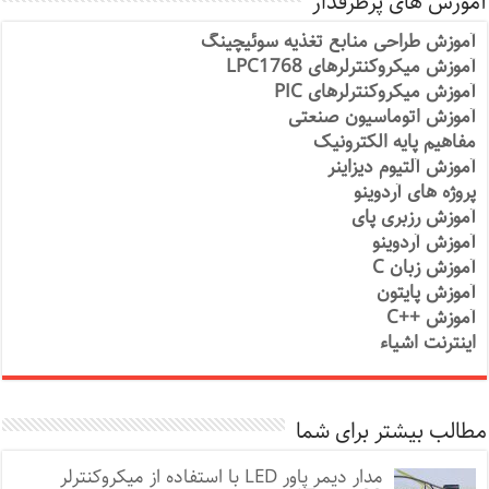
آموزش های پرطرفدار
آموزش طراحی منابع تغذیه سوئیچینگ
آموزش میکروکنترلرهای LPC1768
آموزش میکروکنترلرهای PIC
آموزش اتوماسیون صنعتی
مفاهیم پایه الکترونیک
آموزش آلتیوم دیزاینر
پروژه های آردوینو
آموزش رزبری پای
آموزش آردوینو
آموزش زبان C
آموزش پایتون
آموزش ++C
اینترنت اشیاء
مطالب بیشتر برای شما
مدار دیمر پاور LED با استفاده از میکروکنترلر