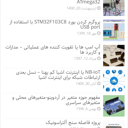
ATmega32
اردیبهشت 20, 1400
پروگرم کردن بورد STM32F103C8 با استفاده از
USB port
مهر 18, 1399
آپ امپ ها یا تقویت کننده های عملیاتی – مدارات
و کاربرد ها
مرداد 12, 1397
NB-IoT یا اینترنت اشیا کم پهنا – نسل بعدی
ارتباطات شبکه برای اینترنت اشیا
آبان 30, 1400
مفهوم حوزه متغیر در آردوینو-متغیرهای محلی و
متغیرهای سراسری
بهمن 6, 1396
پروژه فاصله سنج آلتراسونیک