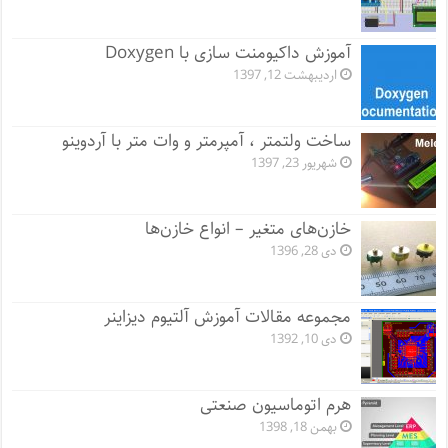
آموزش داکیومنت سازی با Doxygen
اردیبهشت 12, 1397
ساخت ولتمتر ، آمپرمتر و وات متر با آردوینو
شهریور 23, 1397
خازن‌های متغیر – انواع خازن‌ها
دی 28, 1396
مجموعه مقالات آموزش آلتیوم دیزاینر
دی 10, 1392
هرم اتوماسیون صنعتی
بهمن 18, 1398