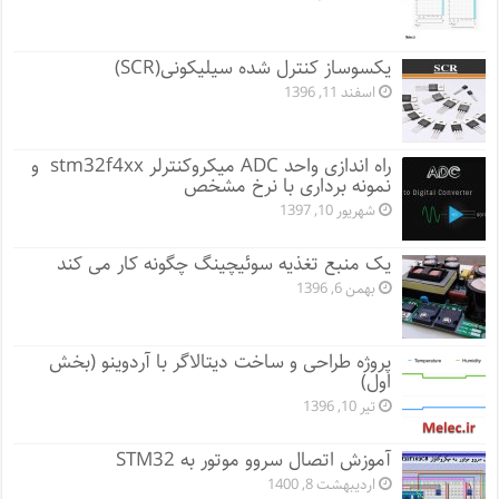
یکسوساز کنترل شده سیلیکونی(SCR)
اسفند 11, 1396
راه اندازی واحد ADC میکروکنترلر stm32f4xx و
نمونه برداری با نرخ مشخص
شهریور 10, 1397
یک منبع تغذیه سوئیچینگ چگونه کار می کند
بهمن 6, 1396
پروژه طراحی و ساخت دیتالاگر با آردوینو (بخش
اول)
تیر 10, 1396
آموزش اتصال سروو موتور به STM32
اردیبهشت 8, 1400