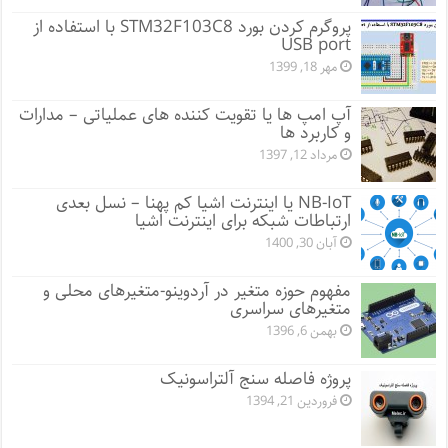
پروگرم کردن بورد STM32F103C8 با استفاده از
USB port
مهر 18, 1399
آپ امپ ها یا تقویت کننده های عملیاتی – مدارات
و کاربرد ها
مرداد 12, 1397
NB-IoT یا اینترنت اشیا کم پهنا – نسل بعدی
ارتباطات شبکه برای اینترنت اشیا
آبان 30, 1400
مفهوم حوزه متغیر در آردوینو-متغیرهای محلی و
متغیرهای سراسری
بهمن 6, 1396
پروژه فاصله سنج آلتراسونیک
فروردین 21, 1394