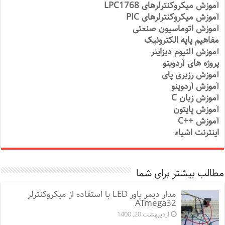
آموزش میکروکنترلرهای LPC1768
آموزش میکروکنترلرهای PIC
آموزش اتوماسیون صنعتی
مفاهیم پایه الکترونیک
آموزش آلتیوم دیزاینر
پروژه های آردوینو
آموزش رزبری پای
آموزش آردوینو
آموزش زبان C
آموزش پایتون
آموزش ++C
اینترنت اشیاء
مطالب بیشتر برای شما
مدار دیمر پاور LED با استفاده از میکروکنترلر
ATmega32
اردیبهشت 20, 1400