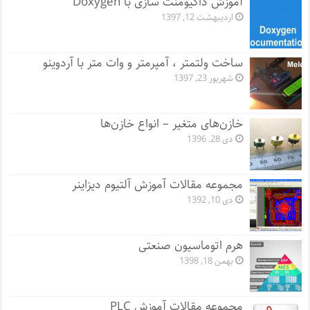
آموزش داکیومنت سازی با Doxygen
اردیبهشت 12, 1397
ساخت ولتمتر ، آمپرمتر و وات متر با آردوینو
شهریور 23, 1397
خازن‌های متغیر – انواع خازن‌ها
دی 28, 1396
مجموعه مقالات آموزش آلتیوم دیزاینر
دی 10, 1392
هرم اتوماسیون صنعتی
بهمن 18, 1398
مجموعه مقالات آموزش PLC