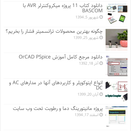
دانلود کتاب 11 پروژه میکروکنترلر AVR با
BASCOM
شهریور 5, 1394
چگونه بهترین محصولات ترانسمیتر فشار را بخریم؟
شهریور 25, 1399
دانلود مرجع کامل آموزش OrCAD PSpice
آذر 18, 1392
انواع اپتوکوپلر و کاربردهای آنها در مدارهای AC و
DC
آبان 20, 1399
پروژه مانيتورينگ دما و رطوبت تحت وب سایت
اسفند 17, 1394