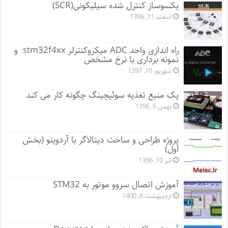
یکسوساز کنترل شده سیلیکونی(SCR)
اسفند 11, 1396
راه اندازی واحد ADC میکروکنترلر stm32f4xx و
نمونه برداری با نرخ مشخص
شهریور 10, 1397
یک منبع تغذیه سوئیچینگ چگونه کار می کند
بهمن 6, 1396
پروژه طراحی و ساخت دیتالاگر با آردوینو (بخش
اول)
تیر 10, 1396
آموزش اتصال سروو موتور به STM32
اردیبهشت 8, 1400