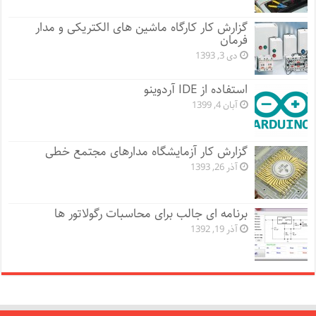
گزارش کار کارگاه ماشین های الکتریکی و مدار
فرمان
دی 3, 1393
استفاده از IDE آردوینو
آبان 4, 1399
گزارش کار آزمایشگاه مدارهای مجتمع خطی
آذر 26, 1393
برنامه ای جالب برای محاسبات رگولاتور ها
آذر 19, 1392