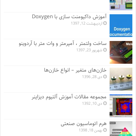
آموزش داکیومنت سازی با Doxygen
اردیبهشت 12, 1397
ساخت ولتمتر ، آمپرمتر و وات متر با آردوینو
شهریور 23, 1397
خازن‌های متغیر – انواع خازن‌ها
دی 28, 1396
مجموعه مقالات آموزش آلتیوم دیزاینر
دی 10, 1392
هرم اتوماسیون صنعتی
بهمن 18, 1398