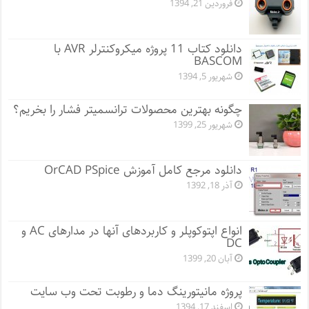
فروردین 21, 1394
دانلود کتاب 11 پروژه میکروکنترلر AVR با
BASCOM
شهریور 5, 1394
چگونه بهترین محصولات ترانسمیتر فشار را بخریم؟
شهریور 25, 1399
دانلود مرجع کامل آموزش OrCAD PSpice
آذر 18, 1392
انواع اپتوکوپلر و کاربردهای آنها در مدارهای AC و
DC
آبان 20, 1399
پروژه مانيتورينگ دما و رطوبت تحت وب سایت
اسفند 17, 1394