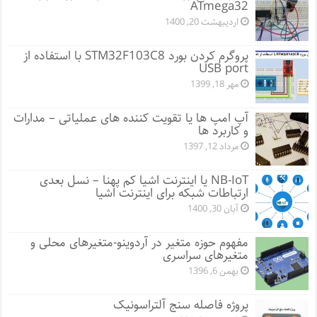
ATmega32
اردیبهشت 20, 1400
پروگرم کردن بورد STM32F103C8 با استفاده از
USB port
مهر 18, 1399
آپ امپ ها یا تقویت کننده های عملیاتی – مدارات
و کاربرد ها
مرداد 12, 1397
NB-IoT یا اینترنت اشیا کم پهنا – نسل بعدی
ارتباطات شبکه برای اینترنت اشیا
آبان 30, 1400
مفهوم حوزه متغیر در آردوینو-متغیرهای محلی و
متغیرهای سراسری
بهمن 6, 1396
پروژه فاصله سنج آلتراسونیک