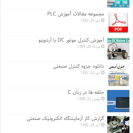
مجموعه مقالات آموزش PLC
دی 23, 1392
آموزش کنترل موتور DC با آردوینو
مرداد 26, 1399
دانلود جزوه کنترل صنعتی
دی 22, 1392
حلقه ها در زبان C
بهمن 22, 1398
گزارش کار آزمایشگاه الکترونیک صنعتی
آذر 28, 1392