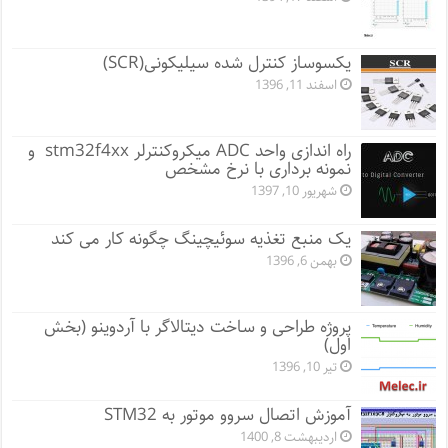
یکسوساز کنترل شده سیلیکونی(SCR)
اسفند 11, 1396
راه اندازی واحد ADC میکروکنترلر stm32f4xx و
نمونه برداری با نرخ مشخص
شهریور 10, 1397
یک منبع تغذیه سوئیچینگ چگونه کار می کند
بهمن 6, 1396
پروژه طراحی و ساخت دیتالاگر با آردوینو (بخش
اول)
تیر 10, 1396
آموزش اتصال سروو موتور به STM32
اردیبهشت 8, 1400