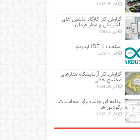
آذر 28, 1392
گزارش کار کارگاه ماشین های
الکتریکی و مدار فرمان
دی 3, 1393
استفاده از IDE آردوینو
آبان 4, 1399
گزارش کار آزمایشگاه مدارهای
مجتمع خطی
آذر 26, 1393
برنامه ای جالب برای محاسبات
رگولاتور ها
آذر 19, 1392