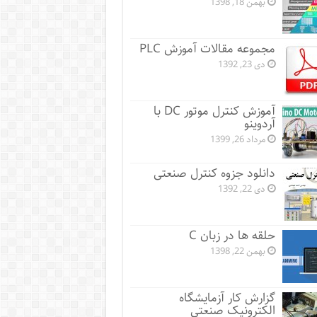
بهمن 18, 1398
مجموعه مقالات آموزش PLC
دی 23, 1392
آموزش کنترل موتور DC با
آردوینو
مرداد 26, 1399
دانلود جزوه کنترل صنعتی
دی 22, 1392
حلقه ها در زبان C
بهمن 22, 1398
گزارش کار آزمایشگاه
الکترونیک صنعتی