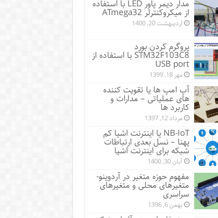
مدار دیمر پاور LED با استفاده
از میکروکنترلر ATmega32
اردیبهشت 20, 1400
پروگرم کردن بورد
STM32F103C8 با استفاده از
USB port
مهر 18, 1399
آپ امپ ها یا تقویت کننده
های عملیاتی – مدارات و
کاربرد ها
مرداد 12, 1397
NB-IoT یا اینترنت اشیا کم
پهنا – نسل بعدی ارتباطات
شبکه برای اینترنت اشیا
آبان 30, 1400
مفهوم حوزه متغیر در آردوینو-
متغیرهای محلی و متغیرهای
سراسری
بهمن 6, 1396