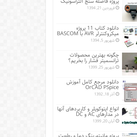
پروژه فاصله سنج آلتراسونیک
فروردین 21, 1394
دانلود کتاب 11 پروژه
میکروکنترلر AVR با BASCOM
شهریور 5, 1394
چگونه بهترین محصولات
ترانسمیتر فشار را بخریم؟
شهریور 25, 1399
دانلود مرجع کامل آموزش
OrCAD PSpice
آذر 18, 1392
انواع اپتوکوپلر و کاربردهای آنها
در مدارهای AC و DC
آبان 20, 1399
پروژه مانيتورينگ دما و رطوبت