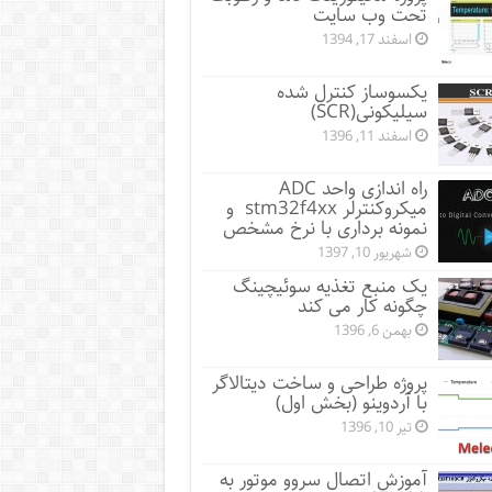
تحت وب سایت
اسفند 17, 1394
یکسوساز کنترل شده
سیلیکونی(SCR)
اسفند 11, 1396
راه اندازی واحد ADC
میکروکنترلر stm32f4xx و
نمونه برداری با نرخ مشخص
شهریور 10, 1397
یک منبع تغذیه سوئیچینگ
چگونه کار می کند
بهمن 6, 1396
پروژه طراحی و ساخت دیتالاگر
با آردوینو (بخش اول)
تیر 10, 1396
آموزش اتصال سروو موتور به