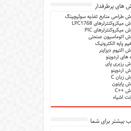
ش های پرطرفدار
ش طراحی منابع تغذیه سوئیچینگ
 میکروکنترلرهای LPC1768
ش میکروکنترلرهای PIC
ش اتوماسیون صنعتی
یم پایه الکترونیک
ش آلتیوم دیزاینر
ه های آردوینو
ش رزبری پای
ش آردوینو
ش زبان C
ش پایتون
ش ++C
رنت اشیاء
 بیشتر برای شما