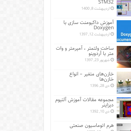
STM32
اردیبهشت 8, 1400
آموزش داکیومنت سازی با
Doxygen
اردیبهشت 12, 1397
ساخت ولتمتر ، آمپرمتر و وات
متر با آردوینو
شهریور 23, 1397
خازن‌های متغیر – انواع
خازن‌ها
دی 28, 1396
مجموعه مقالات آموزش آلتیوم
دیزاینر
دی 10, 1392
هرم اتوماسیون صنعتی