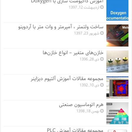
آموزش داکیومنت سازی با Doxygen
اردیبهشت 12, 1397
ساخت ولتمتر ، آمپرمتر و وات متر با آردوینو
شهریور 23, 1397
خازن‌های متغیر – انواع خازن‌ها
دی 28, 1396
مجموعه مقالات آموزش آلتیوم دیزاینر
دی 10, 1392
هرم اتوماسیون صنعتی
بهمن 18, 1398
مجموعه مقالات آموزش PLC