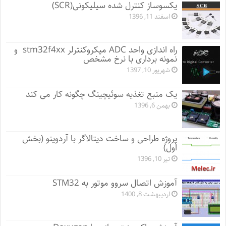
یکسوساز کنترل شده سیلیکونی(SCR)
اسفند 11, 1396
راه اندازی واحد ADC میکروکنترلر stm32f4xx و
نمونه برداری با نرخ مشخص
شهریور 10, 1397
یک منبع تغذیه سوئیچینگ چگونه کار می کند
بهمن 6, 1396
پروژه طراحی و ساخت دیتالاگر با آردوینو (بخش
اول)
تیر 10, 1396
آموزش اتصال سروو موتور به STM32
اردیبهشت 8, 1400