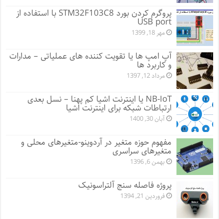
پروگرم کردن بورد STM32F103C8 با استفاده از
USB port
مهر 18, 1399
آپ امپ ها یا تقویت کننده های عملیاتی – مدارات
و کاربرد ها
مرداد 12, 1397
NB-IoT یا اینترنت اشیا کم پهنا – نسل بعدی
ارتباطات شبکه برای اینترنت اشیا
آبان 30, 1400
مفهوم حوزه متغیر در آردوینو-متغیرهای محلی و
متغیرهای سراسری
بهمن 6, 1396
پروژه فاصله سنج آلتراسونیک
فروردین 21, 1394