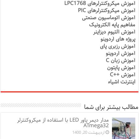
آموزش میکروکنترلرهای LPC1768
آموزش میکروکنترلرهای PIC
آموزش اتوماسیون صنعتی
مفاهیم پایه الکترونیک
آموزش آلتیوم دیزاینر
پروژه های آردوینو
آموزش رزبری پای
آموزش آردوینو
آموزش زبان C
آموزش پایتون
آموزش ++C
اینترنت اشیاء
مطالب بیشتر برای شما
مدار دیمر پاور LED با استفاده از میکروکنترلر
ATmega32
اردیبهشت 20, 1400