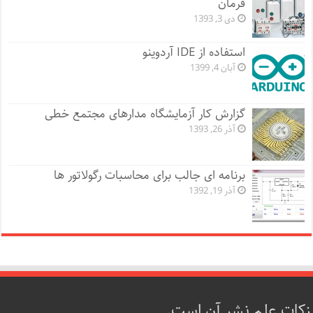
فرمان
دی 3, 1393
استفاده از IDE آردوینو
آبان 4, 1399
گزارش کار آزمایشگاه مدارهای مجتمع خطی
آذر 26, 1393
برنامه ای جالب برای محاسبات رگولاتور ها
آذر 19, 1392
زکات علم نشر آن است.