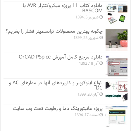
دانلود کتاب 11 پروژه میکروکنترلر AVR با
BASCOM
شهریور 5, 1394
چگونه بهترین محصولات ترانسمیتر فشار را بخریم؟
شهریور 25, 1399
دانلود مرجع کامل آموزش OrCAD PSpice
آذر 18, 1392
انواع اپتوکوپلر و کاربردهای آنها در مدارهای AC و
DC
آبان 20, 1399
پروژه مانيتورينگ دما و رطوبت تحت وب سایت
اسفند 17, 1394