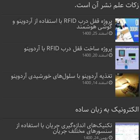
زکات علم نشر آن است.
پروژه قفل‌ درب RFID با استفاده از آردوینو و
گوشی هوشمند
اسفند 25, 1400
پروژه ساخت قفل‌ درب RFID با آردوینو
اسفند 20, 1400
تغذیه آردوینو با سلول‌های خورشیدی آردوینو
اسفند 14, 1400
الکترونیک به زبان ساده
تکنیک‌های اندازه‌گیری جریان با استفاده از
سنسورهای مختلف جریان
بهمن 24, 1400