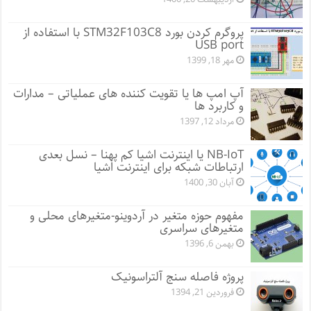
پروگرم کردن بورد STM32F103C8 با استفاده از
USB port
مهر 18, 1399
آپ امپ ها یا تقویت کننده های عملیاتی – مدارات
و کاربرد ها
مرداد 12, 1397
NB-IoT یا اینترنت اشیا کم پهنا – نسل بعدی
ارتباطات شبکه برای اینترنت اشیا
آبان 30, 1400
مفهوم حوزه متغیر در آردوینو-متغیرهای محلی و
متغیرهای سراسری
بهمن 6, 1396
پروژه فاصله سنج آلتراسونیک
فروردین 21, 1394