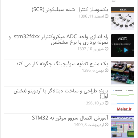
یکسوساز کنترل شده سیلیکونی(SCR)
اسفند 11, 1396
راه اندازی واحد ADC میکروکنترلر stm32f4xx و
نمونه برداری با نرخ مشخص
شهریور 10, 1397
یک منبع تغذیه سوئیچینگ چگونه کار می کند
بهمن 6, 1396
پروژه طراحی و ساخت دیتالاگر با آردوینو (بخش
اول)
تیر 10, 1396
آموزش اتصال سروو موتور به STM32
اردیبهشت 8, 1400