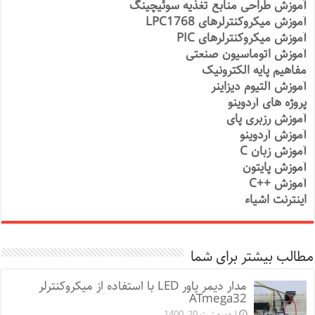
آموزش طراحی منابع تغذیه سوئیچینگ
آموزش میکروکنترلرهای LPC1768
آموزش میکروکنترلرهای PIC
آموزش اتوماسیون صنعتی
مفاهیم پایه الکترونیک
آموزش آلتیوم دیزاینر
پروژه های آردوینو
آموزش رزبری پای
آموزش آردوینو
آموزش زبان C
آموزش پایتون
آموزش ++C
اینترنت اشیاء
مطالب بیشتر برای شما
مدار دیمر پاور LED با استفاده از میکروکنترلر
ATmega32
اردیبهشت 20, 1400