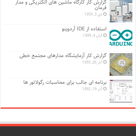
گزارش کار کارگاه ماشین های الکتریکی و مدار
فرمان
دی 3, 1393
استفاده از IDE آردوینو
آبان 4, 1399
گزارش کار آزمایشگاه مدارهای مجتمع خطی
آذر 26, 1393
برنامه ای جالب برای محاسبات رگولاتور ها
آذر 19, 1392