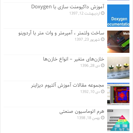
آموزش داکیومنت سازی با Doxygen
اردیبهشت 12, 1397
ساخت ولتمتر ، آمپرمتر و وات متر با آردوینو
شهریور 23, 1397
خازن‌های متغیر – انواع خازن‌ها
دی 28, 1396
مجموعه مقالات آموزش آلتیوم دیزاینر
دی 10, 1392
هرم اتوماسیون صنعتی
بهمن 18, 1398