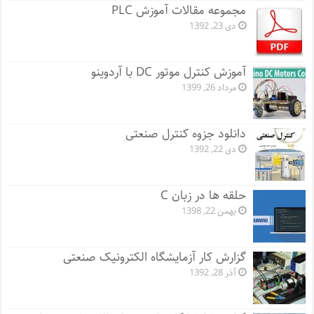
مجموعه مقالات آموزش PLC
دی 23, 1392
آموزش کنترل موتور DC با آردوینو
مرداد 26, 1399
دانلود جزوه کنترل صنعتی
دی 22, 1392
حلقه ها در زبان C
بهمن 22, 1398
گزارش کار آزمایشگاه الکترونیک صنعتی
آذر 28, 1392