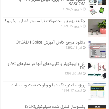
BASCOM
شهریور 5, 1394
چگونه بهترین محصولات ترانسمیتر فشار را بخریم؟
شهریور 25, 1399
دانلود مرجع کامل آموزش OrCAD PSpice
آذر 18, 1392
انواع اپتوکوپلر و کاربردهای آنها در مدارهای AC و
DC
آبان 20, 1399
پروژه مانيتورينگ دما و رطوبت تحت وب سایت
اسفند 17, 1394
یکسوساز کنترل شده سیلیکونی(SCR)