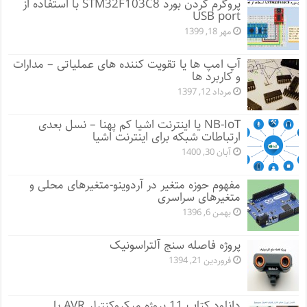
پروگرم کردن بورد STM32F103C8 با استفاده از
USB port
مهر 18, 1399
آپ امپ ها یا تقویت کننده های عملیاتی – مدارات
و کاربرد ها
مرداد 12, 1397
NB-IoT یا اینترنت اشیا کم پهنا – نسل بعدی
ارتباطات شبکه برای اینترنت اشیا
آبان 30, 1400
مفهوم حوزه متغیر در آردوینو-متغیرهای محلی و
متغیرهای سراسری
بهمن 6, 1396
پروژه فاصله سنج آلتراسونیک
فروردین 21, 1394
دانلود کتاب 11 پروژه میکروکنترلر AVR با