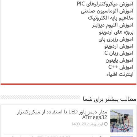
آموزش میکروکنترلرهای PIC
آموزش اتوماسیون صنعتی
مفاهیم پایه الکترونیک
آموزش آلتیوم دیزاینر
پروژه های آردوینو
آموزش رزبری پای
آموزش آردوینو
آموزش زبان C
آموزش پایتون
آموزش ++C
اینترنت اشیاء
مطالب بیشتر برای شما
مدار دیمر پاور LED با استفاده از میکروکنترلر
ATmega32
اردیبهشت 20, 1400