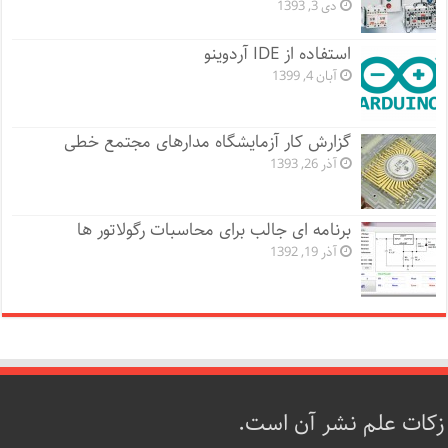
دی 3, 1393
استفاده از IDE آردوینو
آبان 4, 1399
گزارش کار آزمایشگاه مدارهای مجتمع خطی
آذر 26, 1393
برنامه ای جالب برای محاسبات رگولاتور ها
آذر 19, 1392
زکات علم نشر آن است.