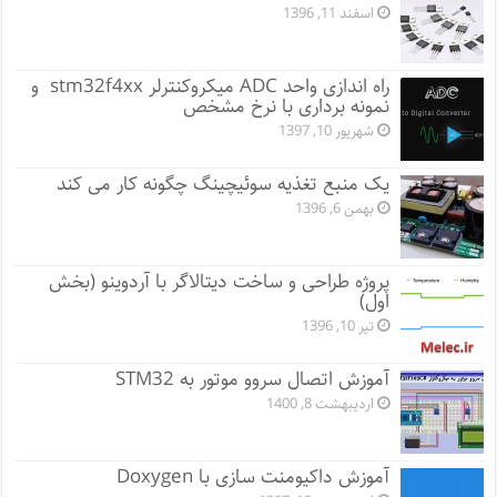
اسفند 11, 1396
راه اندازی واحد ADC میکروکنترلر stm32f4xx و
نمونه برداری با نرخ مشخص
شهریور 10, 1397
یک منبع تغذیه سوئیچینگ چگونه کار می کند
بهمن 6, 1396
پروژه طراحی و ساخت دیتالاگر با آردوینو (بخش
اول)
تیر 10, 1396
آموزش اتصال سروو موتور به STM32
اردیبهشت 8, 1400
آموزش داکیومنت سازی با Doxygen