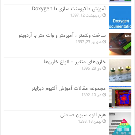
آموزش داکیومنت سازی با Doxygen
اردیبهشت 12, 1397
ساخت ولتمتر ، آمپرمتر و وات متر با آردوینو
شهریور 23, 1397
خازن‌های متغیر – انواع خازن‌ها
دی 28, 1396
مجموعه مقالات آموزش آلتیوم دیزاینر
دی 10, 1392
هرم اتوماسیون صنعتی
بهمن 18, 1398