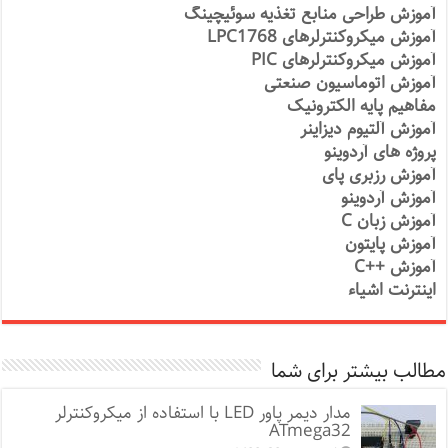
آموزش طراحی منابع تغذیه سوئیچینگ
آموزش میکروکنترلرهای LPC1768
آموزش میکروکنترلرهای PIC
آموزش اتوماسیون صنعتی
مفاهیم پایه الکترونیک
آموزش آلتیوم دیزاینر
پروژه های آردوینو
آموزش رزبری پای
آموزش آردوینو
آموزش زبان C
آموزش پایتون
آموزش ++C
اینترنت اشیاء
مطالب بیشتر برای شما
مدار دیمر پاور LED با استفاده از میکروکنترلر
ATmega32