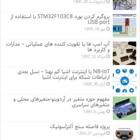
اردیبهشت 20, 1400
پروگرم کردن بورد STM32F103C8 با استفاده از
USB port
مهر 18, 1399
آپ امپ ها یا تقویت کننده های عملیاتی – مدارات
و کاربرد ها
مرداد 12, 1397
NB-IoT یا اینترنت اشیا کم پهنا – نسل بعدی
ارتباطات شبکه برای اینترنت اشیا
آبان 30, 1400
مفهوم حوزه متغیر در آردوینو-متغیرهای محلی و
متغیرهای سراسری
بهمن 6, 1396
پروژه فاصله سنج آلتراسونیک
فروردین 21, 1394