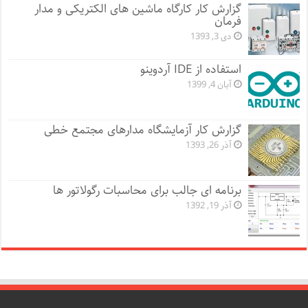
گزارش کار کارگاه ماشین های الکتریکی و مدار
فرمان
دی 3, 1393
استفاده از IDE آردوینو
آبان 4, 1399
گزارش کار آزمایشگاه مدارهای مجتمع خطی
آذر 26, 1393
برنامه ای جالب برای محاسبات رگولاتور ها
آذر 19, 1392