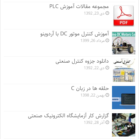
مجموعه مقالات آموزش PLC
دی 23, 1392
آموزش کنترل موتور DC با آردوینو
مرداد 26, 1399
دانلود جزوه کنترل صنعتی
دی 22, 1392
حلقه ها در زبان C
بهمن 22, 1398
گزارش کار آزمایشگاه الکترونیک صنعتی
آذر 28, 1392