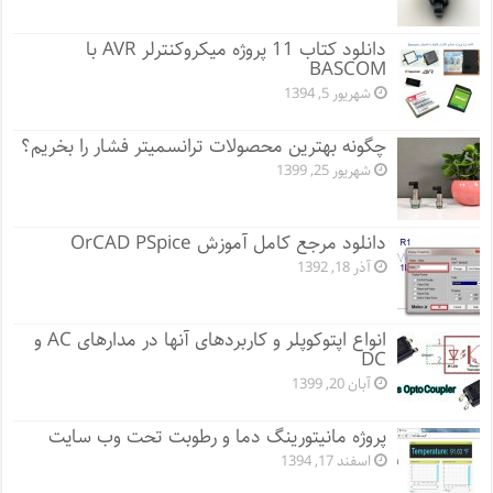
دانلود کتاب 11 پروژه میکروکنترلر AVR با
BASCOM
شهریور 5, 1394
چگونه بهترین محصولات ترانسمیتر فشار را بخریم؟
شهریور 25, 1399
دانلود مرجع کامل آموزش OrCAD PSpice
آذر 18, 1392
انواع اپتوکوپلر و کاربردهای آنها در مدارهای AC و
DC
آبان 20, 1399
پروژه مانيتورينگ دما و رطوبت تحت وب سایت
اسفند 17, 1394