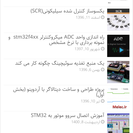
یکسوساز کنترل شده سیلیکونی(SCR)
اسفند 11, 1396
راه اندازی واحد ADC میکروکنترلر stm32f4xx و
نمونه برداری با نرخ مشخص
شهریور 10, 1397
یک منبع تغذیه سوئیچینگ چگونه کار می کند
بهمن 6, 1396
پروژه طراحی و ساخت دیتالاگر با آردوینو (بخش
اول)
تیر 10, 1396
آموزش اتصال سروو موتور به STM32
اردیبهشت 8, 1400