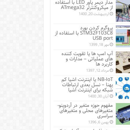
مدار دیمر پاور LED با استفاده
از میکروکنترلر ATmega32
اردیبهشت 20, 1400
پروگرم کردن بورد
STM32F103C8 با استفاده از
USB port
مهر 18, 1399
آپ امپ ها یا تقویت کننده
های عملیاتی – مدارات و
کاربرد ها
مرداد 12, 1397
NB-IoT یا اینترنت اشیا کم
پهنا – نسل بعدی ارتباطات
شبکه برای اینترنت اشیا
آبان 30, 1400
مفهوم حوزه متغیر در آردوینو-
متغیرهای محلی و متغیرهای
سراسری
بهمن 6, 1396