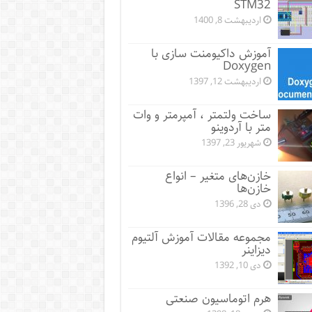
STM32
اردیبهشت 8, 1400
آموزش داکیومنت سازی با
Doxygen
اردیبهشت 12, 1397
ساخت ولتمتر ، آمپرمتر و وات
متر با آردوینو
شهریور 23, 1397
خازن‌های متغیر – انواع
خازن‌ها
دی 28, 1396
مجموعه مقالات آموزش آلتیوم
دیزاینر
دی 10, 1392
هرم اتوماسیون صنعتی