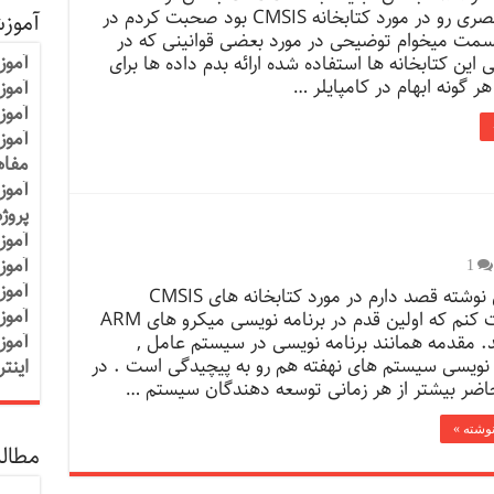
توضیح مختصری رو در مورد کتابخانه CMSIS بود صحبت کردم در
آموز
قسمت میخوام توضیحی در مورد بعضی قوانینی که در
آموز
 این کتابخانه ها استفاده شده ارائه بدم داده ها برای
ر گونه ابهام در کامپایلر …
آموزش
آموز
آموز
مفاه
آموز
پروژ
آموز
آموز
1
آموز
در این نوشته قصد دارم در مورد کتابخانه های CMSIS
آموز
صحبت کنم که اولین قدم در برنامه نویسی میکرو های ARM
آموز
 مقدمه همانند برنامه نویسی در سیستم عامل ,
 نویسی سیستم های نهفته هم رو به پیچیدگی است . در
اینت
اضر بیشتر از هر زمانی توسعه دهندگان سیستم …
نوشته »
مطالب