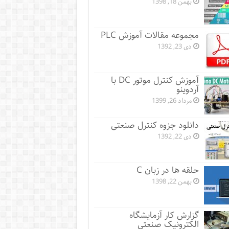
بهمن 18, 1398
مجموعه مقالات آموزش PLC
دی 23, 1392
آموزش کنترل موتور DC با
آردوینو
مرداد 26, 1399
دانلود جزوه کنترل صنعتی
دی 22, 1392
حلقه ها در زبان C
بهمن 22, 1398
گزارش کار آزمایشگاه
الکترونیک صنعتی