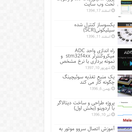
تحت وب سایت
اسفند 17, 1394
یکسوساز کنترل شده
سیلیکونی(SCR)
اسفند 11, 1396
راه اندازی واحد ADC
میکروکنترلر stm32f4xx و
نمونه برداری با نرخ مشخص
شهریور 10, 1397
یک منبع تغذیه سوئیچینگ
چگونه کار می کند
بهمن 6, 1396
پروژه طراحی و ساخت دیتالاگر
با آردوینو (بخش اول)
تیر 10, 1396
آموزش اتصال سروو موتور به