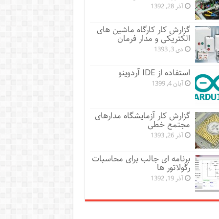
آذر 28, 1392
گزارش کار کارگاه ماشین های
الکتریکی و مدار فرمان
دی 3, 1393
استفاده از IDE آردوینو
آبان 4, 1399
گزارش کار آزمایشگاه مدارهای
مجتمع خطی
آذر 26, 1393
برنامه ای جالب برای محاسبات
رگولاتور ها
آذر 19, 1392