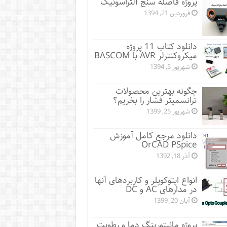
پروژه فاصله سنج آلتراسونیک
فروردین 21, 1394
دانلود کتاب 11 پروژه
میکروکنترلر AVR با BASCOM
شهریور 5, 1394
چگونه بهترین محصولات
ترانسمیتر فشار را بخریم؟
شهریور 25, 1399
دانلود مرجع کامل آموزش
OrCAD PSpice
آذر 18, 1392
انواع اپتوکوپلر و کاربردهای آنها
در مدارهای AC و DC
آبان 20, 1399
پروژه مانيتورينگ دما و رطوبت