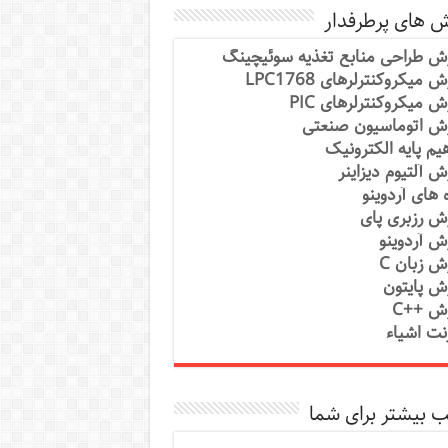
ش های پرطرفدار
ش طراحی منابع تغذیه سوئیچینگ
 میکروکنترلرهای LPC1768
ش میکروکنترلرهای PIC
ش اتوماسیون صنعتی
یم پایه الکترونیک
ش آلتیوم دیزاینر
ه های آردوینو
ش رزبری پای
ش آردوینو
ش زبان C
ش پایتون
ش ++C
رنت اشیاء
 بیشتر برای شما