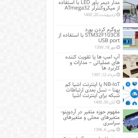
مدار دیمر پاور LED با استفاده
از میکروکنترلر ATmega32
اردیبهشت 20, 1400
پروگرم کردن بورد
STM32F103C8 با استفاده از
USB port
مهر 18, 1399
آپ امپ ها یا تقویت کننده
های عملیاتی – مدارات و
کاربرد ها
مرداد 12, 1397
NB-IoT یا اینترنت اشیا کم
پهنا – نسل بعدی ارتباطات
شبکه برای اینترنت اشیا
آبان 30, 1400
مفهوم حوزه متغیر در آردوینو-
متغیرهای محلی و متغیرهای
سراسری
بهمن 6, 1396