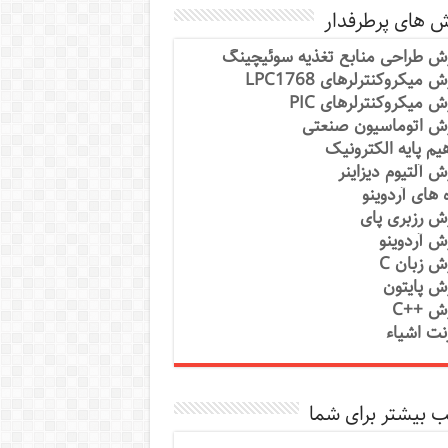
ش های پرطرفدار
ش طراحی منابع تغذیه سوئیچینگ
 میکروکنترلرهای LPC1768
ش میکروکنترلرهای PIC
ش اتوماسیون صنعتی
یم پایه الکترونیک
ش آلتیوم دیزاینر
ه های آردوینو
ش رزبری پای
ش آردوینو
ش زبان C
ش پایتون
ش ++C
رنت اشیاء
 بیشتر برای شما