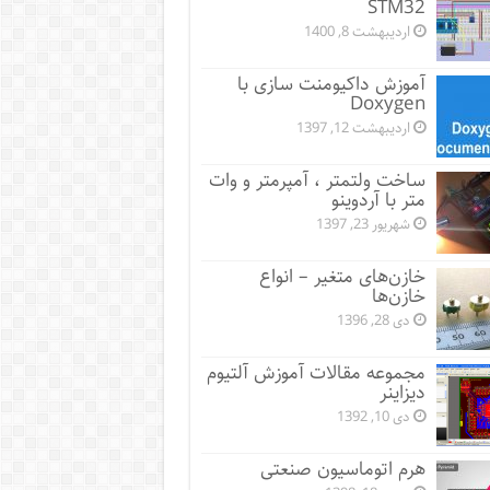
STM32
اردیبهشت 8, 1400
آموزش داکیومنت سازی با
Doxygen
اردیبهشت 12, 1397
ساخت ولتمتر ، آمپرمتر و وات
متر با آردوینو
شهریور 23, 1397
خازن‌های متغیر – انواع
خازن‌ها
دی 28, 1396
مجموعه مقالات آموزش آلتیوم
دیزاینر
دی 10, 1392
هرم اتوماسیون صنعتی