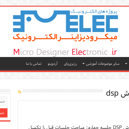
سایر موضوعات آموزشی
رزبری‌پای
آردوینو
تماس با ما
dsp
مطالب آموزش DSP جلسه چهارم: مباحث جلسات قبل را تکمیل