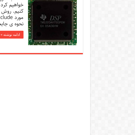
کنیم. روش ه
نحوه ی جابج
ادامه نوشته »