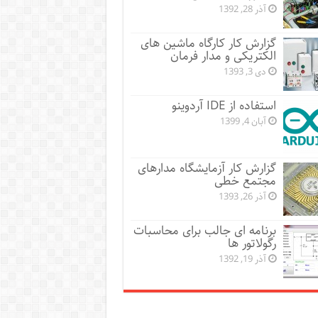
آذر 28, 1392
گزارش کار کارگاه ماشین های
الکتریکی و مدار فرمان
دی 3, 1393
استفاده از IDE آردوینو
آبان 4, 1399
گزارش کار آزمایشگاه مدارهای
مجتمع خطی
آذر 26, 1393
برنامه ای جالب برای محاسبات
رگولاتور ها
آذر 19, 1392