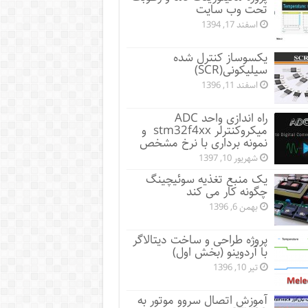
تحت وب سایت
اسفند 17, 1394
یکسوساز کنترل شده
سیلیکونی(SCR)
اسفند 11, 1396
راه اندازی واحد ADC
میکروکنترلر stm32f4xx و
نمونه برداری با نرخ مشخص
شهریور 10, 1397
یک منبع تغذیه سوئیچینگ
چگونه کار می کند
بهمن 6, 1396
پروژه طراحی و ساخت دیتالاگر
با آردوینو (بخش اول)
تیر 10, 1396
آموزش اتصال سروو موتور به