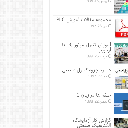
بهمن 18, 1398
مجموعه مقالات آموزش PLC
دی 23, 1392
آموزش کنترل موتور DC با
آردوینو
مرداد 26, 1399
دانلود جزوه کنترل صنعتی
دی 22, 1392
حلقه ها در زبان C
بهمن 22, 1398
گزارش کار آزمایشگاه
الکترونیک صنعتی