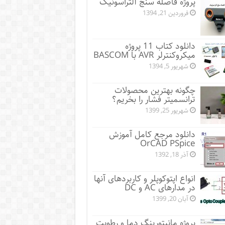
پروژه فاصله سنج آلتراسونیک
فروردین 21, 1394
دانلود کتاب 11 پروژه
میکروکنترلر AVR با BASCOM
شهریور 5, 1394
چگونه بهترین محصولات
ترانسمیتر فشار را بخریم؟
شهریور 25, 1399
دانلود مرجع کامل آموزش
OrCAD PSpice
آذر 18, 1392
انواع اپتوکوپلر و کاربردهای آنها
در مدارهای AC و DC
آبان 20, 1399
پروژه مانيتورينگ دما و رطوبت