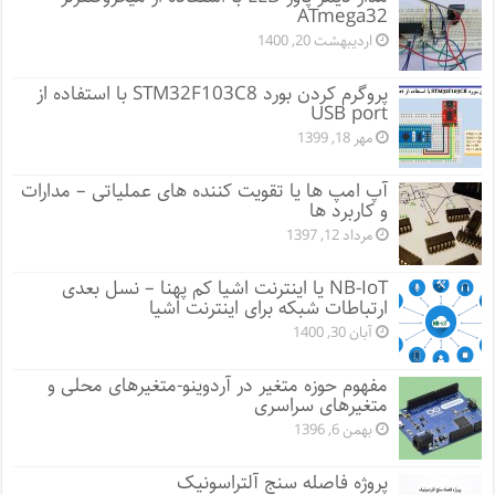
ATmega32
اردیبهشت 20, 1400
پروگرم کردن بورد STM32F103C8 با استفاده از
USB port
مهر 18, 1399
آپ امپ ها یا تقویت کننده های عملیاتی – مدارات
و کاربرد ها
مرداد 12, 1397
NB-IoT یا اینترنت اشیا کم پهنا – نسل بعدی
ارتباطات شبکه برای اینترنت اشیا
آبان 30, 1400
مفهوم حوزه متغیر در آردوینو-متغیرهای محلی و
متغیرهای سراسری
بهمن 6, 1396
پروژه فاصله سنج آلتراسونیک