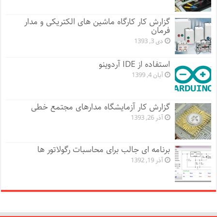
گزارش کار کارگاه ماشین های الکتریکی و مدار
فرمان
دی 3, 1393
استفاده از IDE آردوینو
آبان 4, 1399
گزارش کار آزمایشگاه مدارهای مجتمع خطی
آذر 26, 1393
برنامه ای جالب برای محاسبات رگولاتور ها
آذر 19, 1392