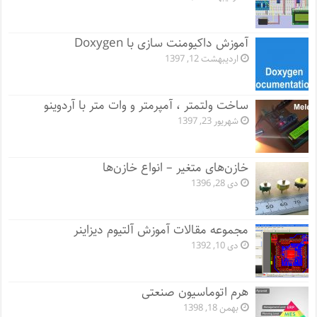
آموزش داکیومنت سازی با Doxygen
اردیبهشت 12, 1397
ساخت ولتمتر ، آمپرمتر و وات متر با آردوینو
شهریور 23, 1397
خازن‌های متغیر – انواع خازن‌ها
دی 28, 1396
مجموعه مقالات آموزش آلتیوم دیزاینر
دی 10, 1392
هرم اتوماسیون صنعتی
بهمن 18, 1398