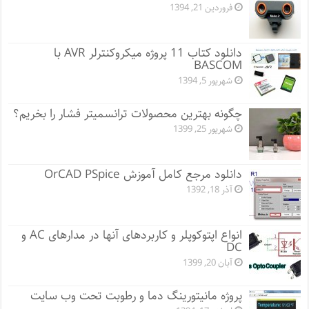
فروردین 21, 1394
دانلود کتاب 11 پروژه میکروکنترلر AVR با
BASCOM
شهریور 5, 1394
چگونه بهترین محصولات ترانسمیتر فشار را بخریم؟
شهریور 25, 1399
دانلود مرجع کامل آموزش OrCAD PSpice
آذر 18, 1392
انواع اپتوکوپلر و کاربردهای آنها در مدارهای AC و
DC
آبان 20, 1399
پروژه مانيتورينگ دما و رطوبت تحت وب سایت