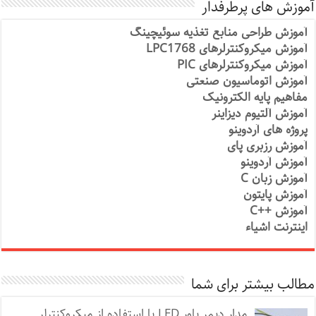
آموزش های پرطرفدار
آموزش طراحی منابع تغذیه سوئیچینگ
آموزش میکروکنترلرهای LPC1768
آموزش میکروکنترلرهای PIC
آموزش اتوماسیون صنعتی
مفاهیم پایه الکترونیک
آموزش آلتیوم دیزاینر
پروژه های آردوینو
آموزش رزبری پای
آموزش آردوینو
آموزش زبان C
آموزش پایتون
آموزش ++C
اینترنت اشیاء
مطالب بیشتر برای شما
مدار دیمر پاور LED با استفاده از میکروکنترلر