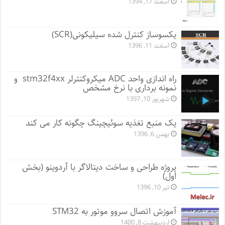
اسفند 17, 1394
یکسوساز کنترل شده سیلیکونی(SCR)
اسفند 11, 1396
راه اندازی واحد ADC میکروکنترلر stm32f4xx و
نمونه برداری با نرخ مشخص
شهریور 10, 1397
یک منبع تغذیه سوئیچینگ چگونه کار می کند
بهمن 6, 1396
پروژه طراحی و ساخت دیتالاگر با آردوینو (بخش
اول)
تیر 10, 1396
آموزش اتصال سروو موتور به STM32
اردیبهشت 8, 1400