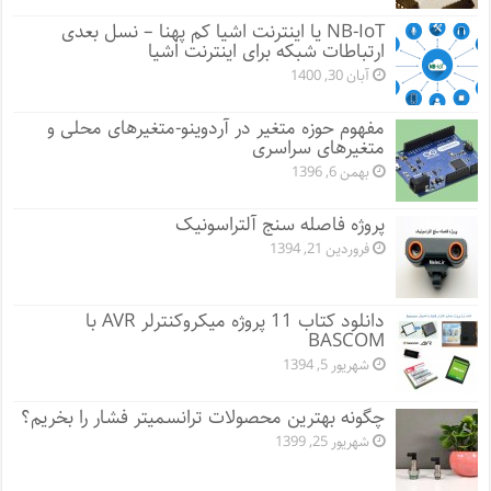
NB-IoT یا اینترنت اشیا کم پهنا – نسل بعدی
ارتباطات شبکه برای اینترنت اشیا
آبان 30, 1400
مفهوم حوزه متغیر در آردوینو-متغیرهای محلی و
متغیرهای سراسری
بهمن 6, 1396
پروژه فاصله سنج آلتراسونیک
فروردین 21, 1394
دانلود کتاب 11 پروژه میکروکنترلر AVR با
BASCOM
شهریور 5, 1394
چگونه بهترین محصولات ترانسمیتر فشار را بخریم؟
شهریور 25, 1399