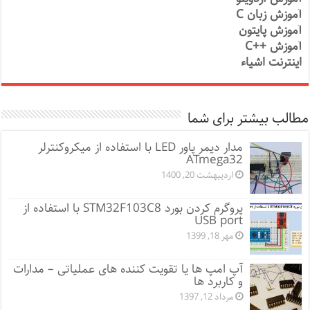
آموزش زبان C
آموزش پایتون
آموزش ++C
اینترنت اشیاء
مطالب بیشتر برای شما
مدار دیمر پاور LED با استفاده از میکروکنترلر
ATmega32
اردیبهشت 20, 1400
پروگرم کردن بورد STM32F103C8 با استفاده از
USB port
مهر 18, 1399
آپ امپ ها یا تقویت کننده های عملیاتی – مدارات
و کاربرد ها
مرداد 12, 1397