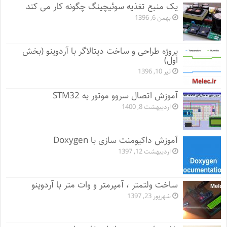
یک منبع تغذیه سوئیچینگ چگونه کار می کند
بهمن 6, 1396
پروژه طراحی و ساخت دیتالاگر با آردوینو (بخش
اول)
تیر 10, 1396
آموزش اتصال سروو موتور به STM32
اردیبهشت 8, 1400
آموزش داکیومنت سازی با Doxygen
اردیبهشت 12, 1397
ساخت ولتمتر ، آمپرمتر و وات متر با آردوینو
شهریور 23, 1397