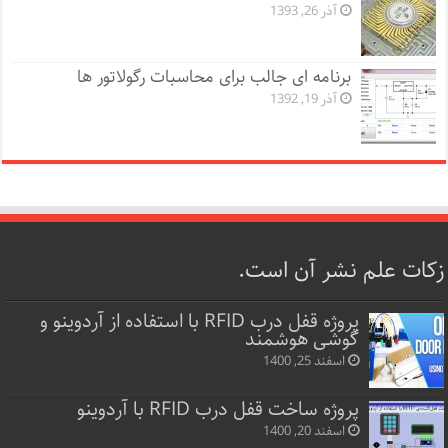
آذر 26, 1393
برنامه ای جالب برای محاسبات رگولاتور ها
آذر 19, 1392
زکات علم نشر آن است.
پروژه قفل‌ درب RFID با استفاده از آردوینو و
گوشی هوشمند
اسفند 25, 1400
پروژه ساخت قفل‌ درب RFID با آردوینو
اسفند 20, 1400