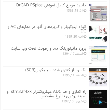
دانلود مرجع کامل آموزش OrCAD PSpice
آذر 18, 1392
انواع اپتوکوپلر و کاربردهای آنها در مدارهای AC و
DC
آبان 20, 1399
پروژه مانيتورينگ دما و رطوبت تحت وب سایت
اسفند 17, 1394
یکسوساز کنترل شده سیلیکونی(SCR)
اسفند 11, 1396
راه اندازی واحد ADC میکروکنترلر stm32f4xx و
نمونه برداری با نرخ مشخص
شهریور 10, 1397