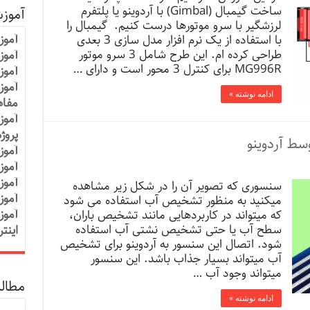
ساخت گیمبال (Gimbal) با آردوینو یا پلتفرم
آموز
لرزشگیر با سرو موتورها درست کنیم. گیمبال را
آموز
با استفاده از یک نرم افزار مدل سازی 3 بعدی
طراحی کرده ام. این طرح شامل 3 سرو موتور
آموزش
MG996R برای کنترل 3 محور است و دارای …
آموز
آموز
ادامه نوشته »
مفاه
آموز
پروژ
سط آردوینو
آموز
آموز
آموز
سنسوری که تصویر آن را در شکل زیر مشاهده
آموز
میکنید به منظور تشخیص آب استفاده می شود
آموز
که میتواند در کاربردهایی مانند تشخیص باران،
سطح آب یا حتی تشخیص نشتی آب استفاده
اینت
شود. اتصال این سنسور به آردوینو برای تشخیص
آب میتواند بسیار جذاب باشد. این سنسور
میتواند وجود آب …
مطالب
ادامه نوشته »