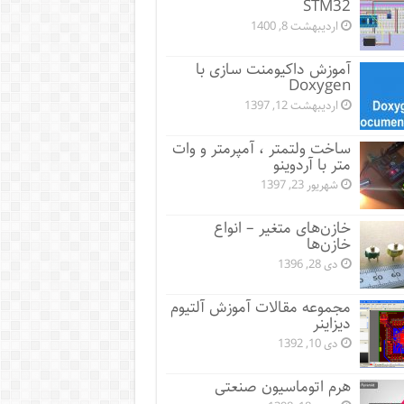
STM32
اردیبهشت 8, 1400
آموزش داکیومنت سازی با
Doxygen
اردیبهشت 12, 1397
ساخت ولتمتر ، آمپرمتر و وات
متر با آردوینو
شهریور 23, 1397
خازن‌های متغیر – انواع
خازن‌ها
دی 28, 1396
مجموعه مقالات آموزش آلتیوم
دیزاینر
دی 10, 1392
هرم اتوماسیون صنعتی