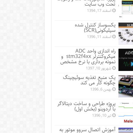
تحت وب سایت
اسفند 17, 1394
یکسوساز کنترل شده
سیلیکونی(SCR)
اسفند 11, 1396
راه اندازی واحد ADC
میکروکنترلر stm32f4xx و
نمونه برداری با نرخ مشخص
شهریور 10, 1397
یک منبع تغذیه سوئیچینگ
چگونه کار می کند
بهمن 6, 1396
پروژه طراحی و ساخت دیتالاگر
با آردوینو (بخش اول)
تیر 10, 1396
آموزش اتصال سروو موتور به