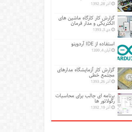
آذر 28, 1392
گزارش کار کارگاه ماشین های
الکتریکی و مدار فرمان
دی 3, 1393
استفاده از IDE آردوینو
آبان 4, 1399
گزارش کار آزمایشگاه مدارهای
مجتمع خطی
آذر 26, 1393
برنامه ای جالب برای محاسبات
رگولاتور ها
آذر 19, 1392