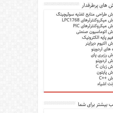
ش های پرطرفدار
ش طراحی منابع تغذیه سوئیچینگ
 میکروکنترلرهای LPC1768
ش میکروکنترلرهای PIC
ش اتوماسیون صنعتی
یم پایه الکترونیک
ش آلتیوم دیزاینر
ه های آردوینو
ش رزبری پای
ش آردوینو
ش زبان C
ش پایتون
ش ++C
رنت اشیاء
 بیشتر برای شما