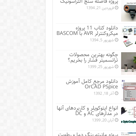
پروژه فاصله سنج آلتراسونیک
فروردین 21, 1394
دانلود کتاب 11 پروژه
میکروکنترلر AVR با BASCOM
شهریور 5, 1394
چگونه بهترین محصولات
ترانسمیتر فشار را بخریم؟
شهریور 25, 1399
دانلود مرجع کامل آموزش
OrCAD PSpice
آذر 18, 1392
انواع اپتوکوپلر و کاربردهای آنها
در مدارهای AC و DC
آبان 20, 1399
پروژه مانيتورينگ دما و رطوبت