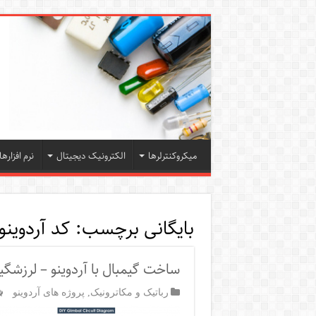
میکروکنترلرها
الکترونیک دیجیتال
نرم افزارها
بایگانی برچسب:
کد آردوینو
ساخت گیمبال با آردوینو – لرزشگی
رباتیک و مکاترونیک
,
پروژه های آردوینو