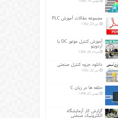
بهمن 18, 1398
مجموعه مقالات آموزش PLC
دی 23, 1392
آموزش کنترل موتور DC با
آردوینو
مرداد 26, 1399
دانلود جزوه کنترل صنعتی
دی 22, 1392
حلقه ها در زبان C
بهمن 22, 1398
گزارش کار آزمایشگاه
الکترونیک صنعتی