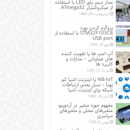
مدار دیمر پاور LED با استفاده
از میکروکنترلر ATmega32
اردیبهشت 20, 1400
پروگرم کردن بورد
STM32F103C8 با استفاده از
USB port
مهر 18, 1399
آپ امپ ها یا تقویت کننده
های عملیاتی – مدارات و
کاربرد ها
مرداد 12, 1397
NB-IoT یا اینترنت اشیا کم
پهنا – نسل بعدی ارتباطات
شبکه برای اینترنت اشیا
آبان 30, 1400
مفهوم حوزه متغیر در آردوینو-
متغیرهای محلی و متغیرهای
سراسری
بهمن 6, 1396