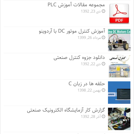
مجموعه مقالات آموزش PLC
دی 23, 1392
آموزش کنترل موتور DC با آردوینو
مرداد 26, 1399
دانلود جزوه کنترل صنعتی
دی 22, 1392
حلقه ها در زبان C
بهمن 22, 1398
گزارش کار آزمایشگاه الکترونیک صنعتی
آذر 28, 1392