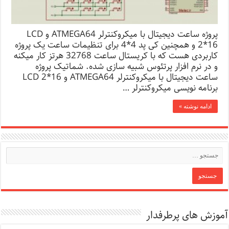
پروژه ساعت دیجیتال با میکروکنترلر ATMEGA64 و LCD
2*16 و همچنین کی پد 4*4 برای تنظیمات ساعت یک پروژه
کاربردی هست که با کریستال ساعت 32768 هرتز کار میکنه
و در نرم افزار پرتئوس شبیه سازی شده. شماتیک پروژه
ساعت دیجیتال با میکروکنترلر ATMEGA64 و LCD 2*16
برنامه نویسی میکروکنترلر …
ادامه نوشته »
آموزش های پرطرفدار