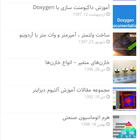
آموزش داکیومنت سازی با Doxygen
اردیبهشت 12, 1397
ساخت ولتمتر ، آمپرمتر و وات متر با آردوینو
شهریور 23, 1397
خازن‌های متغیر – انواع خازن‌ها
دی 28, 1396
مجموعه مقالات آموزش آلتیوم دیزاینر
دی 10, 1392
هرم اتوماسیون صنعتی
بهمن 18, 1398