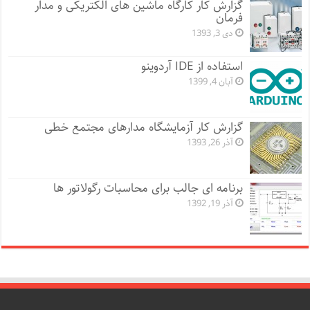
گزارش کار کارگاه ماشین های الکتریکی و مدار
فرمان
دی 3, 1393
استفاده از IDE آردوینو
آبان 4, 1399
گزارش کار آزمایشگاه مدارهای مجتمع خطی
آذر 26, 1393
برنامه ای جالب برای محاسبات رگولاتور ها
آذر 19, 1392