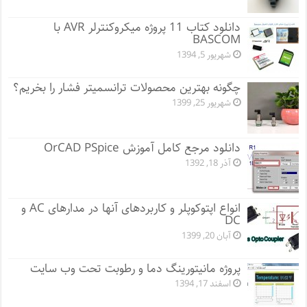
دانلود کتاب 11 پروژه میکروکنترلر AVR با
BASCOM
شهریور 5, 1394
چگونه بهترین محصولات ترانسمیتر فشار را بخریم؟
شهریور 25, 1399
دانلود مرجع کامل آموزش OrCAD PSpice
آذر 18, 1392
انواع اپتوکوپلر و کاربردهای آنها در مدارهای AC و
DC
آبان 20, 1399
پروژه مانيتورينگ دما و رطوبت تحت وب سایت
اسفند 17, 1394