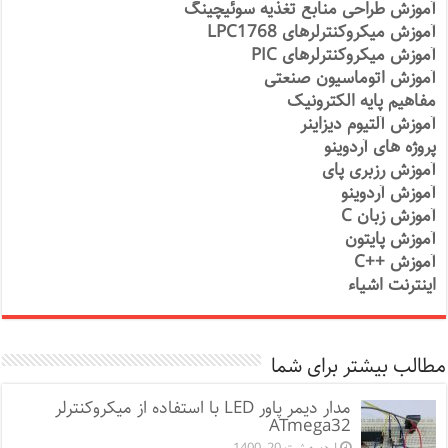
آموزش طراحی منابع تغذیه سوئیچینگ
آموزش میکروکنترلرهای LPC1768
آموزش میکروکنترلرهای PIC
آموزش اتوماسیون صنعتی
مفاهیم پایه الکترونیک
آموزش آلتیوم دیزاینر
پروژه های آردوینو
آموزش رزبری پای
آموزش آردوینو
آموزش زبان C
آموزش پایتون
آموزش ++C
اینترنت اشیاء
مطالب بیشتر برای شما
مدار دیمر پاور LED با استفاده از میکروکنترلر
ATmega32