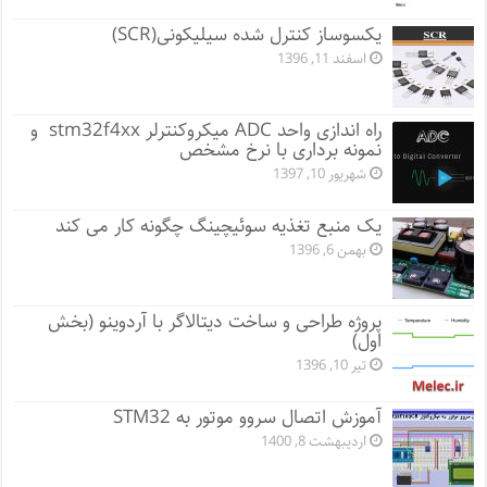
یکسوساز کنترل شده سیلیکونی(SCR)
اسفند 11, 1396
راه اندازی واحد ADC میکروکنترلر stm32f4xx و
نمونه برداری با نرخ مشخص
شهریور 10, 1397
یک منبع تغذیه سوئیچینگ چگونه کار می کند
بهمن 6, 1396
پروژه طراحی و ساخت دیتالاگر با آردوینو (بخش
اول)
تیر 10, 1396
آموزش اتصال سروو موتور به STM32
اردیبهشت 8, 1400