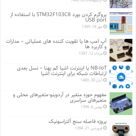
اردیبهشت 20, 1400
پروگرم کردن بورد STM32F103C8 با استفاده از
USB port
مهر 18, 1399
آپ امپ ها یا تقویت کننده های عملیاتی – مدارات
و کاربرد ها
مرداد 12, 1397
NB-IoT یا اینترنت اشیا کم پهنا – نسل بعدی
ارتباطات شبکه برای اینترنت اشیا
آبان 30, 1400
مفهوم حوزه متغیر در آردوینو-متغیرهای محلی و
متغیرهای سراسری
بهمن 6, 1396
پروژه فاصله سنج آلتراسونیک
فروردین 21, 1394