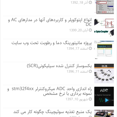
آذر 18, 1392
انواع اپتوکوپلر و کاربردهای آنها در مدارهای AC و
DC
آبان 20, 1399
پروژه مانيتورينگ دما و رطوبت تحت وب سایت
اسفند 17, 1394
یکسوساز کنترل شده سیلیکونی(SCR)
اسفند 11, 1396
راه اندازی واحد ADC میکروکنترلر stm32f4xx و
نمونه برداری با نرخ مشخص
شهریور 10, 1397
یک منبع تغذیه سوئیچینگ چگونه کار می کند