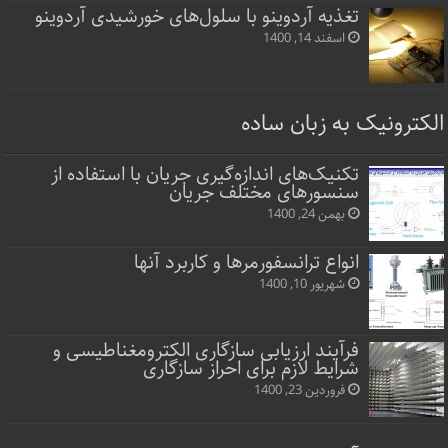
تغذیه آردوینو با سلول‌های خورشیدی آردوینو
اسفند 14, 1400
الکترونیک به زبان ساده
تکنیک‌های اندازه‌گیری جریان با استفاده از
سنسورهای مختلف جریان
بهمن 24, 1400
انواع ترانسفورمرها و کاربرد آنها
شهریور 10, 1400
فرآیند ارزیابی سازگاری الکترومغناطیسی و
شرایط لازم برای احراز سازگاری
فروردین 23, 1400