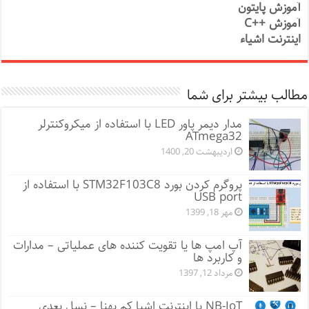
آموزش پایتون
آموزش ++C
اینترنت اشیاء
مطالب بیشتر برای شما
مدار دیمر پاور LED با استفاده از میکروکنترلر
ATmega32
اردیبهشت 20, 1400
پروگرم کردن بورد STM32F103C8 با استفاده از
USB port
مهر 18, 1399
آپ امپ ها یا تقویت کننده های عملیاتی – مدارات
و کاربرد ها
مرداد 12, 1397
NB-IoT یا اینترنت اشیا کم پهنا – نسل بعدی