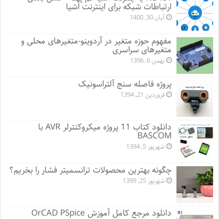
ارتباطات شبکه برای اینترنت اشیا
آبان 30, 1400
مفهوم حوزه متغیر در آردوینو-متغیرهای محلی و
متغیرهای سراسری
بهمن 6, 1396
پروژه فاصله سنج آلتراسونیک
فروردین 21, 1394
دانلود کتاب 11 پروژه میکروکنترلر AVR با
BASCOM
شهریور 5, 1394
چگونه بهترین محصولات ترانسمیتر فشار را بخریم؟
شهریور 25, 1399
دانلود مرجع کامل آموزش OrCAD PSpice