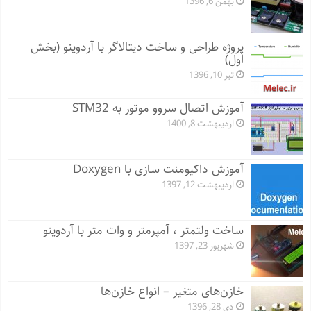
بهمن 6, 1396
پروژه طراحی و ساخت دیتالاگر با آردوینو (بخش
اول)
تیر 10, 1396
آموزش اتصال سروو موتور به STM32
اردیبهشت 8, 1400
آموزش داکیومنت سازی با Doxygen
اردیبهشت 12, 1397
ساخت ولتمتر ، آمپرمتر و وات متر با آردوینو
شهریور 23, 1397
خازن‌های متغیر – انواع خازن‌ها
دی 28, 1396