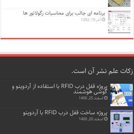
برنامه ای جالب برای محاسبات رگولاتور ها
آذر 19, 1392
زکات علم نشر آن است.
پروژه قفل‌ درب RFID با استفاده از آردوینو و
گوشی هوشمند
اسفند 25, 1400
پروژه ساخت قفل‌ درب RFID با آردوینو
اسفند 20, 1400