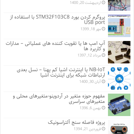
اردیبهشت 20, 1400
پروگرم کردن بورد STM32F103C8 با استفاده از
USB port
مهر 18, 1399
آپ امپ ها یا تقویت کننده های عملیاتی – مدارات
و کاربرد ها
مرداد 12, 1397
NB-IoT یا اینترنت اشیا کم پهنا – نسل بعدی
ارتباطات شبکه برای اینترنت اشیا
آبان 30, 1400
مفهوم حوزه متغیر در آردوینو-متغیرهای محلی و
متغیرهای سراسری
بهمن 6, 1396
پروژه فاصله سنج آلتراسونیک
فروردین 21, 1394