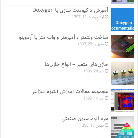
آموزش داکیومنت سازی با Doxygen
اردیبهشت 12, 1397
ساخت ولتمتر ، آمپرمتر و وات متر با آردوینو
شهریور 23, 1397
خازن‌های متغیر – انواع خازن‌ها
دی 28, 1396
مجموعه مقالات آموزش آلتیوم دیزاینر
دی 10, 1392
هرم اتوماسیون صنعتی
بهمن 18, 1398