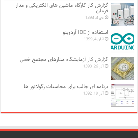
گزارش کار کارگاه ماشین های الکتریکی و مدار
فرمان
دی 3, 1393
استفاده از IDE آردوینو
آبان 4, 1399
گزارش کار آزمایشگاه مدارهای مجتمع خطی
آذر 26, 1393
برنامه ای جالب برای محاسبات رگولاتور ها
آذر 19, 1392