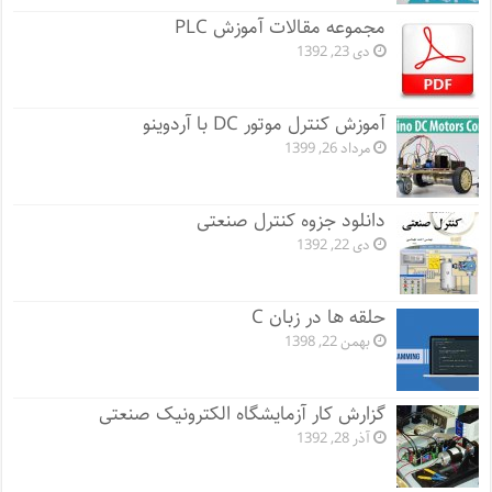
مجموعه مقالات آموزش PLC
دی 23, 1392
آموزش کنترل موتور DC با آردوینو
مرداد 26, 1399
دانلود جزوه کنترل صنعتی
دی 22, 1392
حلقه ها در زبان C
بهمن 22, 1398
گزارش کار آزمایشگاه الکترونیک صنعتی
آذر 28, 1392