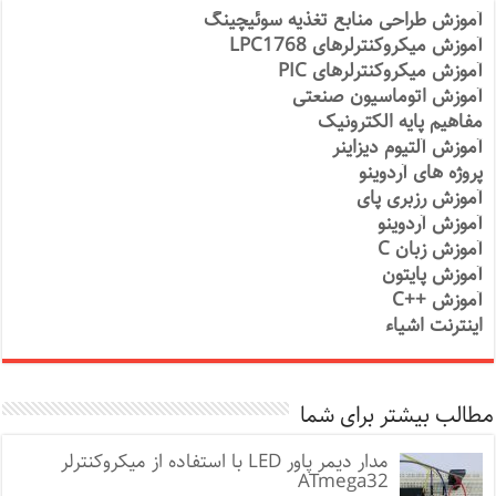
آموزش طراحی منابع تغذیه سوئیچینگ
آموزش میکروکنترلرهای LPC1768
آموزش میکروکنترلرهای PIC
آموزش اتوماسیون صنعتی
مفاهیم پایه الکترونیک
آموزش آلتیوم دیزاینر
پروژه های آردوینو
آموزش رزبری پای
آموزش آردوینو
آموزش زبان C
آموزش پایتون
آموزش ++C
اینترنت اشیاء
مطالب بیشتر برای شما
مدار دیمر پاور LED با استفاده از میکروکنترلر
ATmega32