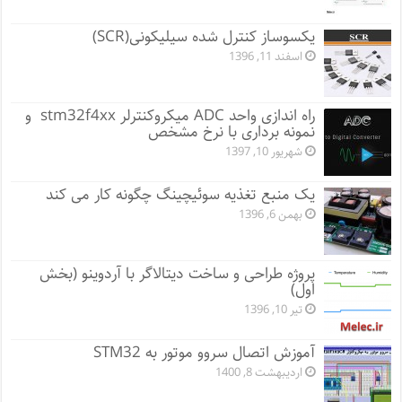
یکسوساز کنترل شده سیلیکونی(SCR)
اسفند 11, 1396
راه اندازی واحد ADC میکروکنترلر stm32f4xx و
نمونه برداری با نرخ مشخص
شهریور 10, 1397
یک منبع تغذیه سوئیچینگ چگونه کار می کند
بهمن 6, 1396
پروژه طراحی و ساخت دیتالاگر با آردوینو (بخش
اول)
تیر 10, 1396
آموزش اتصال سروو موتور به STM32
اردیبهشت 8, 1400