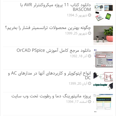
دانلود کتاب 11 پروژه میکروکنترلر AVR با
BASCOM
شهریور 5, 1394
چگونه بهترین محصولات ترانسمیتر فشار را بخریم؟
شهریور 25, 1399
دانلود مرجع کامل آموزش OrCAD PSpice
آذر 18, 1392
انواع اپتوکوپلر و کاربردهای آنها در مدارهای AC و
DC
آبان 20, 1399
پروژه مانيتورينگ دما و رطوبت تحت وب سایت
اسفند 17, 1394