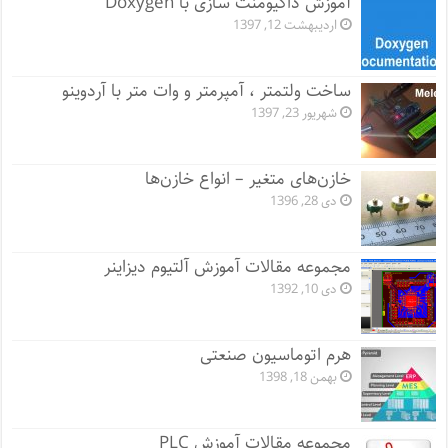
آموزش داکیومنت سازی با Doxygen
اردیبهشت 12, 1397
ساخت ولتمتر ، آمپرمتر و وات متر با آردوینو
شهریور 23, 1397
خازن‌های متغیر – انواع خازن‌ها
دی 28, 1396
مجموعه مقالات آموزش آلتیوم دیزاینر
دی 10, 1392
هرم اتوماسیون صنعتی
بهمن 18, 1398
مجموعه مقالات آموزش PLC