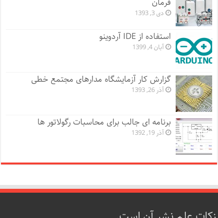
فرمان
دی 3, 1393
استفاده از IDE آردوینو
آبان 4, 1399
گزارش کار آزمایشگاه مدارهای مجتمع خطی
آذر 26, 1393
برنامه ای جالب برای محاسبات رگولاتور ها
آذر 19, 1392
زکات علم نشر آن است.