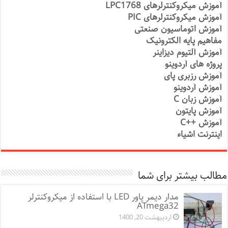
آموزش میکروکنترلرهای LPC1768
آموزش میکروکنترلرهای PIC
آموزش اتوماسیون صنعتی
مفاهیم پایه الکترونیک
آموزش آلتیوم دیزاینر
پروژه های آردوینو
آموزش رزبری پای
آموزش آردوینو
آموزش زبان C
آموزش پایتون
آموزش ++C
اینترنت اشیاء
مطالب بیشتر برای شما
مدار دیمر پاور LED با استفاده از میکروکنترلر
ATmega32
اردیبهشت 20, 1400