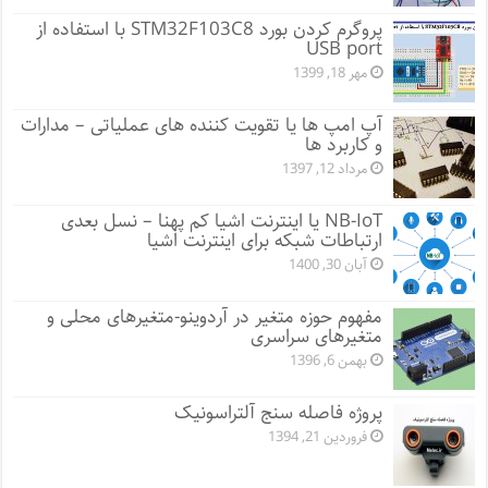
پروگرم کردن بورد STM32F103C8 با استفاده از
USB port
مهر 18, 1399
آپ امپ ها یا تقویت کننده های عملیاتی – مدارات
و کاربرد ها
مرداد 12, 1397
NB-IoT یا اینترنت اشیا کم پهنا – نسل بعدی
ارتباطات شبکه برای اینترنت اشیا
آبان 30, 1400
مفهوم حوزه متغیر در آردوینو-متغیرهای محلی و
متغیرهای سراسری
بهمن 6, 1396
پروژه فاصله سنج آلتراسونیک
فروردین 21, 1394