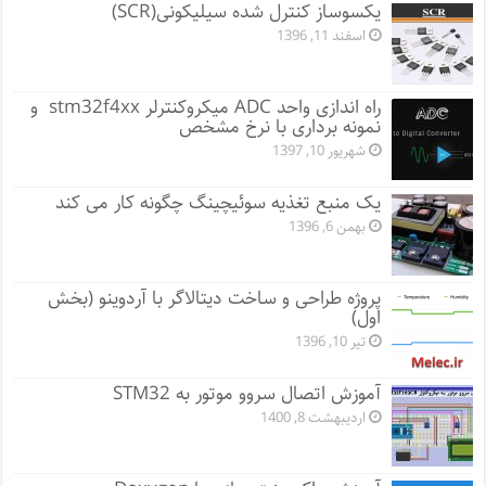
یکسوساز کنترل شده سیلیکونی(SCR)
اسفند 11, 1396
راه اندازی واحد ADC میکروکنترلر stm32f4xx و
نمونه برداری با نرخ مشخص
شهریور 10, 1397
یک منبع تغذیه سوئیچینگ چگونه کار می کند
بهمن 6, 1396
پروژه طراحی و ساخت دیتالاگر با آردوینو (بخش
اول)
تیر 10, 1396
آموزش اتصال سروو موتور به STM32
اردیبهشت 8, 1400