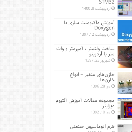
STM32
اردیبهشت 8, 1400
آموزش داکیومنت سازی با
Doxygen
اردیبهشت 12, 1397
ساخت ولتمتر ، آمپرمتر و وات
متر با آردوینو
شهریور 23, 1397
خازن‌های متغیر – انواع
خازن‌ها
دی 28, 1396
مجموعه مقالات آموزش آلتیوم
دیزاینر
دی 10, 1392
هرم اتوماسیون صنعتی