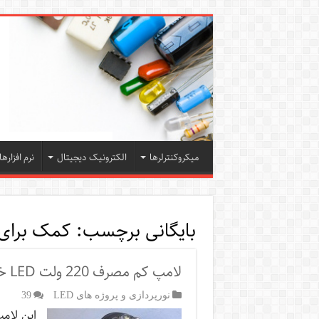
میکروکنترلرها
الکترونیک دیجیتال
نرم افزارها
بایگانی برچسب:
کمک برای
لامپ کم مصرف 220 ولت LED خودتان را بسازید .
نورپردازی و پروژه های LED
39