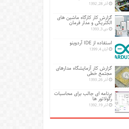
آذر 28, 1392
گزارش کار کارگاه ماشین های
الکتریکی و مدار فرمان
دی 3, 1393
استفاده از IDE آردوینو
آبان 4, 1399
گزارش کار آزمایشگاه مدارهای
مجتمع خطی
آذر 26, 1393
برنامه ای جالب برای محاسبات
رگولاتور ها
آذر 19, 1392