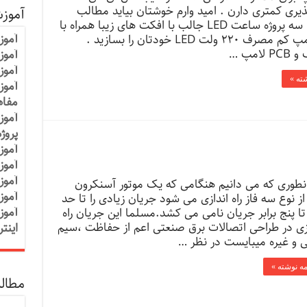
یری کمتری دارن . امید وارم خوشتان بیاید مطالب
آموز
مرتبط : سه پروژه ساعت LED جالب با افکت های زیبا همراه با
آموز
PCB لامپ کم مصرف ۲۲۰ ولت LED خودتان را بسازید .
لامپ …
آموزش
آموز
شته »
آموز
مفاه
آموز
پروژ
آموز
آموز
آموز
طوری که می دانیم هنگامی که یک موتور آسنکرون
آموز
A از نوع سه فاز راه اندازی می شود جریان زیادی را تا حد
آموز
ا پنج برابر جریان نامی می کشد.مسلما این جریان راه
زی در طراحی اتصالات برق صنعتی اعم از حفاظت ،سیم
اینت
 و غیره میبایست در نظر …
مه نوشته »
مطالب