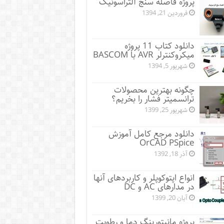
پروژه فاصله سنج آلتراسونیک
فروردین 21, 1394
دانلود کتاب 11 پروژه
میکروکنترلر AVR با BASCOM
شهریور 5, 1394
چگونه بهترین محصولات
ترانسمیتر فشار را بخریم؟
شهریور 25, 1399
دانلود مرجع کامل آموزش
OrCAD PSpice
آذر 18, 1392
انواع اپتوکوپلر و کاربردهای آنها
در مدارهای AC و DC
آبان 20, 1399
پروژه مانيتورينگ دما و رطوبت