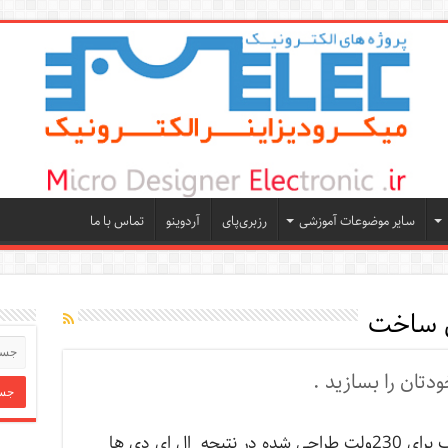
سایر موضوعات آموزشی
رزبری‌پای
آردوینو
تماس با ما
 ساخت
این لامپ برای 230ولت طراحی شده در نتیجه ال ای دی ها