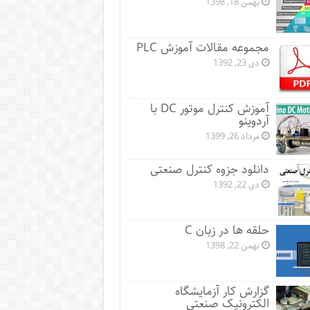
بهمن 18, 1398
مجموعه مقالات آموزش PLC
دی 23, 1392
آموزش کنترل موتور DC با
آردوینو
مرداد 26, 1399
دانلود جزوه کنترل صنعتی
دی 22, 1392
حلقه ها در زبان C
بهمن 22, 1398
گزارش کار آزمایشگاه
الکترونیک صنعتی