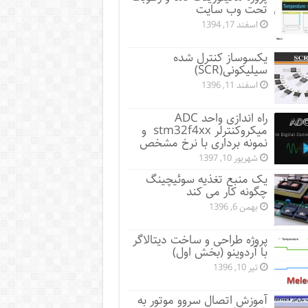
تحت وب سایت
اسفند 17, 1394
یکسوساز کنترل شده
سیلیکونی(SCR)
اسفند 11, 1396
راه اندازی واحد ADC
میکروکنترلر stm32f4xx و
نمونه برداری با نرخ مشخص
شهریور 10, 1397
یک منبع تغذیه سوئیچینگ
چگونه کار می کند
بهمن 6, 1396
پروژه طراحی و ساخت دیتالاگر
با آردوینو (بخش اول)
تیر 10, 1396
آموزش اتصال سروو موتور به