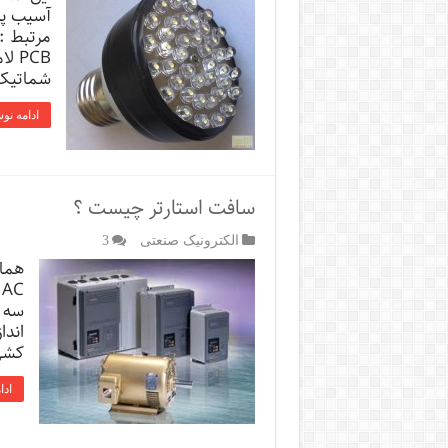
آسیب پذ
شماتیک و PCB 
ادامه نو
سافت استارتر چیست ؟
الکترونیک صنعتی
3
همان
C
سه ت
اندا
کشی
ادا