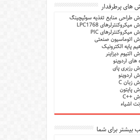
ش های پرطرفدار
ش طراحی منابع تغذیه سوئیچینگ
 میکروکنترلرهای LPC1768
ش میکروکنترلرهای PIC
ش اتوماسیون صنعتی
یم پایه الکترونیک
ش آلتیوم دیزاینر
ه های آردوینو
ش رزبری پای
ش آردوینو
ش زبان C
ش پایتون
ش ++C
رنت اشیاء
 بیشتر برای شما