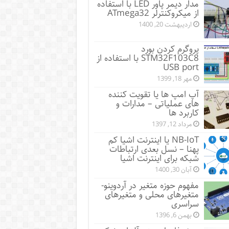
مدار دیمر پاور LED با استفاده
از میکروکنترلر ATmega32
اردیبهشت 20, 1400
پروگرم کردن بورد
STM32F103C8 با استفاده از
USB port
مهر 18, 1399
آپ امپ ها یا تقویت کننده
های عملیاتی – مدارات و
کاربرد ها
مرداد 12, 1397
NB-IoT یا اینترنت اشیا کم
پهنا – نسل بعدی ارتباطات
شبکه برای اینترنت اشیا
آبان 30, 1400
مفهوم حوزه متغیر در آردوینو-
متغیرهای محلی و متغیرهای
سراسری
بهمن 6, 1396