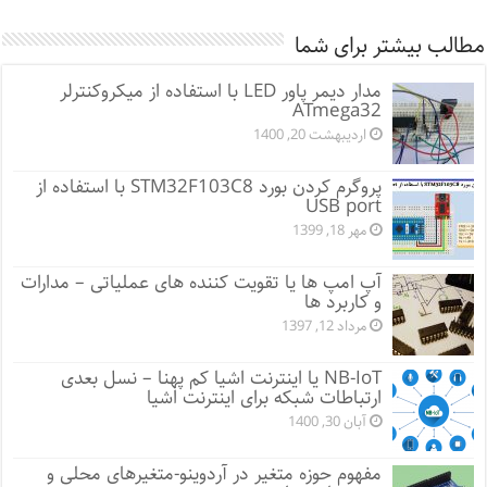
مطالب بیشتر برای شما
مدار دیمر پاور LED با استفاده از میکروکنترلر
ATmega32
اردیبهشت 20, 1400
پروگرم کردن بورد STM32F103C8 با استفاده از
USB port
مهر 18, 1399
آپ امپ ها یا تقویت کننده های عملیاتی – مدارات
و کاربرد ها
مرداد 12, 1397
NB-IoT یا اینترنت اشیا کم پهنا – نسل بعدی
ارتباطات شبکه برای اینترنت اشیا
آبان 30, 1400
مفهوم حوزه متغیر در آردوینو-متغیرهای محلی و