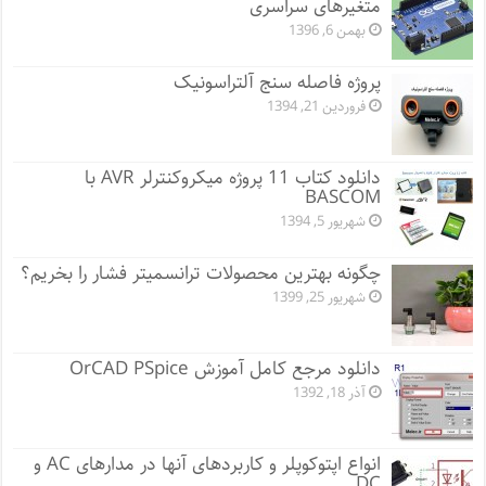
متغیرهای سراسری
بهمن 6, 1396
پروژه فاصله سنج آلتراسونیک
فروردین 21, 1394
دانلود کتاب 11 پروژه میکروکنترلر AVR با
BASCOM
شهریور 5, 1394
چگونه بهترین محصولات ترانسمیتر فشار را بخریم؟
شهریور 25, 1399
دانلود مرجع کامل آموزش OrCAD PSpice
آذر 18, 1392
انواع اپتوکوپلر و کاربردهای آنها در مدارهای AC و
DC