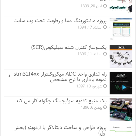
آبان 20, 1399
پروژه مانيتورينگ دما و رطوبت تحت وب سایت
اسفند 17, 1394
یکسوساز کنترل شده سیلیکونی(SCR)
اسفند 11, 1396
راه اندازی واحد ADC میکروکنترلر stm32f4xx و
نمونه برداری با نرخ مشخص
شهریور 10, 1397
یک منبع تغذیه سوئیچینگ چگونه کار می کند
بهمن 6, 1396
پروژه طراحی و ساخت دیتالاگر با آردوینو (بخش
اول)