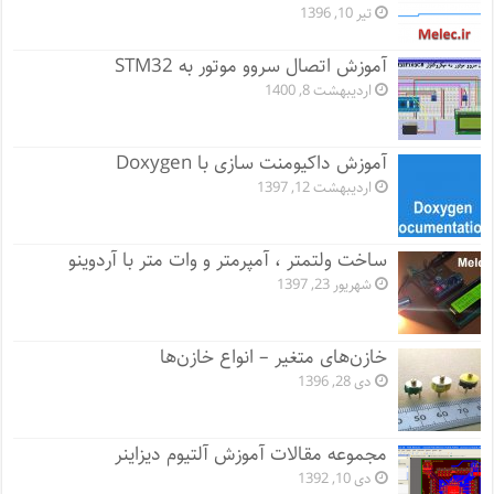
تیر 10, 1396
آموزش اتصال سروو موتور به STM32
اردیبهشت 8, 1400
آموزش داکیومنت سازی با Doxygen
اردیبهشت 12, 1397
ساخت ولتمتر ، آمپرمتر و وات متر با آردوینو
شهریور 23, 1397
خازن‌های متغیر – انواع خازن‌ها
دی 28, 1396
مجموعه مقالات آموزش آلتیوم دیزاینر
دی 10, 1392