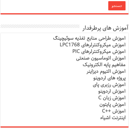
آموزش های پرطرفدار
آموزش طراحی منابع تغذیه سوئیچینگ
آموزش میکروکنترلرهای LPC1768
آموزش میکروکنترلرهای PIC
آموزش اتوماسیون صنعتی
مفاهیم پایه الکترونیک
آموزش آلتیوم دیزاینر
پروژه های آردوینو
آموزش رزبری پای
آموزش آردوینو
آموزش زبان C
آموزش پایتون
آموزش ++C
اینترنت اشیاء