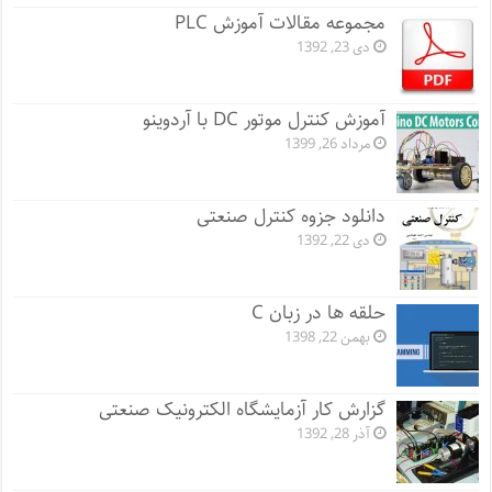
مجموعه مقالات آموزش PLC
دی 23, 1392
آموزش کنترل موتور DC با آردوینو
مرداد 26, 1399
دانلود جزوه کنترل صنعتی
دی 22, 1392
حلقه ها در زبان C
بهمن 22, 1398
گزارش کار آزمایشگاه الکترونیک صنعتی
آذر 28, 1392