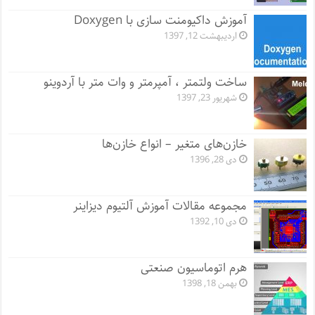
آموزش داکیومنت سازی با Doxygen
اردیبهشت 12, 1397
ساخت ولتمتر ، آمپرمتر و وات متر با آردوینو
شهریور 23, 1397
خازن‌های متغیر – انواع خازن‌ها
دی 28, 1396
مجموعه مقالات آموزش آلتیوم دیزاینر
دی 10, 1392
هرم اتوماسیون صنعتی
بهمن 18, 1398