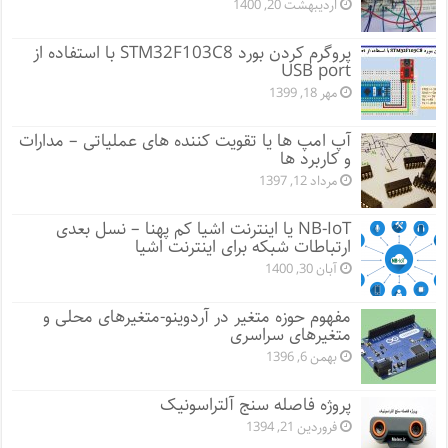
اردیبهشت 20, 1400
پروگرم کردن بورد STM32F103C8 با استفاده از
USB port
مهر 18, 1399
آپ امپ ها یا تقویت کننده های عملیاتی – مدارات
و کاربرد ها
مرداد 12, 1397
NB-IoT یا اینترنت اشیا کم پهنا – نسل بعدی
ارتباطات شبکه برای اینترنت اشیا
آبان 30, 1400
مفهوم حوزه متغیر در آردوینو-متغیرهای محلی و
متغیرهای سراسری
بهمن 6, 1396
پروژه فاصله سنج آلتراسونیک
فروردین 21, 1394