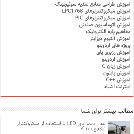
آموزش طراحی منابع تغذیه سوئیچینگ
آموزش میکروکنترلرهای LPC1768
آموزش میکروکنترلرهای PIC
آموزش اتوماسیون صنعتی
مفاهیم پایه الکترونیک
آموزش آلتیوم دیزاینر
پروژه های آردوینو
آموزش رزبری پای
آموزش آردوینو
آموزش زبان C
آموزش پایتون
آموزش ++C
اینترنت اشیاء
مطالب بیشتر برای شما
مدار دیمر پاور LED با استفاده از میکروکنترلر
ATmega32