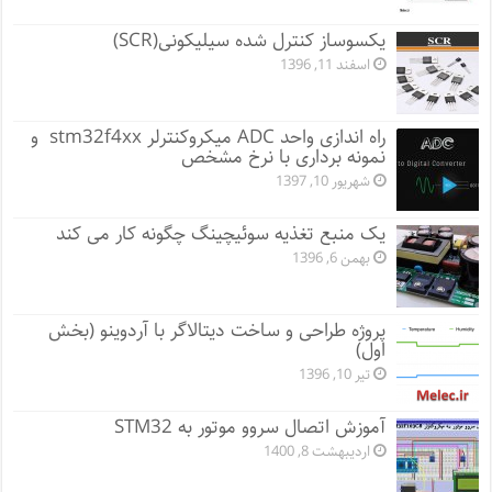
یکسوساز کنترل شده سیلیکونی(SCR)
اسفند 11, 1396
راه اندازی واحد ADC میکروکنترلر stm32f4xx و
نمونه برداری با نرخ مشخص
شهریور 10, 1397
یک منبع تغذیه سوئیچینگ چگونه کار می کند
بهمن 6, 1396
پروژه طراحی و ساخت دیتالاگر با آردوینو (بخش
اول)
تیر 10, 1396
آموزش اتصال سروو موتور به STM32
اردیبهشت 8, 1400