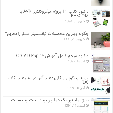
دانلود کتاب 11 پروژه میکروکنترلر AVR با
BASCOM
شهریور 5, 1394
چگونه بهترین محصولات ترانسمیتر فشار را بخریم؟
شهریور 25, 1399
دانلود مرجع کامل آموزش OrCAD PSpice
آذر 18, 1392
انواع اپتوکوپلر و کاربردهای آنها در مدارهای AC و
DC
آبان 20, 1399
پروژه مانيتورينگ دما و رطوبت تحت وب سایت
اسفند 17, 1394