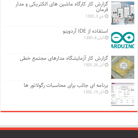
گزارش کار کارگاه ماشین های الکتریکی و مدار
فرمان
دی 3, 1393
استفاده از IDE آردوینو
آبان 4, 1399
گزارش کار آزمایشگاه مدارهای مجتمع خطی
آذر 26, 1393
برنامه ای جالب برای محاسبات رگولاتور ها
آذر 19, 1392