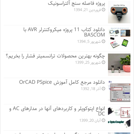
پروژه فاصله سنج آلتراسونیک
فروردین 21, 1394
دانلود کتاب 11 پروژه میکروکنترلر AVR با
BASCOM
شهریور 5, 1394
چگونه بهترین محصولات ترانسمیتر فشار را بخریم؟
شهریور 25, 1399
دانلود مرجع کامل آموزش OrCAD PSpice
آذر 18, 1392
انواع اپتوکوپلر و کاربردهای آنها در مدارهای AC و
DC
آبان 20, 1399