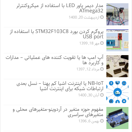
مدار دیمر پاور LED با استفاده از میکروکنترلر
ATmega32
اردیبهشت 20, 1400
پروگرم کردن بورد STM32F103C8 با استفاده از
USB port
مهر 18, 1399
آپ امپ ها یا تقویت کننده های عملیاتی – مدارات
و کاربرد ها
مرداد 12, 1397
NB-IoT یا اینترنت اشیا کم پهنا – نسل بعدی
ارتباطات شبکه برای اینترنت اشیا
آبان 30, 1400
مفهوم حوزه متغیر در آردوینو-متغیرهای محلی و
متغیرهای سراسری
بهمن 6, 1396