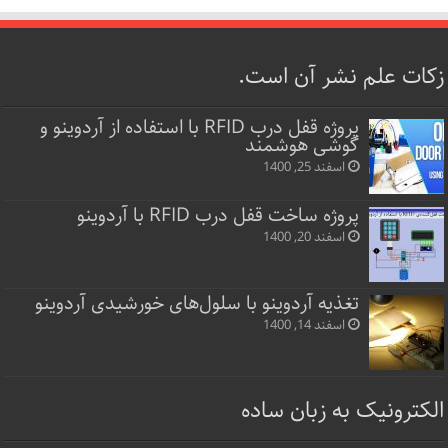
زکات علم نشر آن است.
پروژه قفل‌ درب RFID با استفاده از آردوینو و
گوشی هوشمند
اسفند 25, 1400
پروژه ساخت قفل‌ درب RFID با آردوینو
اسفند 20, 1400
تغذیه آردوینو با سلول‌های خورشیدی آردوینو
اسفند 14, 1400
الکترونیک به زبان ساده