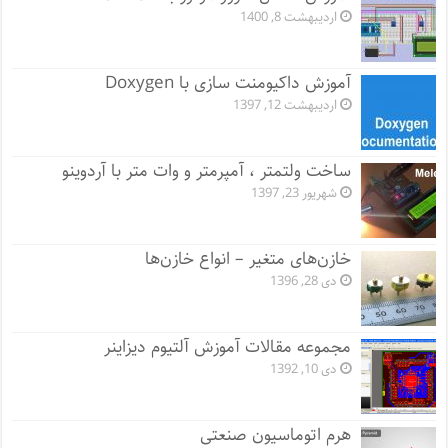
اردیبهشت 8, 1400
آموزش داکیومنت سازی با Doxygen
اردیبهشت 12, 1397
ساخت ولتمتر ، آمپرمتر و وات متر با آردوینو
شهریور 23, 1397
خازن‌های متغیر – انواع خازن‌ها
دی 28, 1396
مجموعه مقالات آموزش آلتیوم دیزاینر
دی 10, 1392
هرم اتوماسیون صنعتی