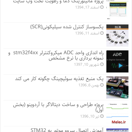
پروژه مانيتورينگ دما و رطوبت تحت وب سایت
اسفند 17, 1394
یکسوساز کنترل شده سیلیکونی(SCR)
اسفند 11, 1396
راه اندازی واحد ADC میکروکنترلر stm32f4xx و
نمونه برداری با نرخ مشخص
شهریور 10, 1397
یک منبع تغذیه سوئیچینگ چگونه کار می کند
بهمن 6, 1396
پروژه طراحی و ساخت دیتالاگر با آردوینو (بخش
اول)
تیر 10, 1396
آموزش اتصال سروو موتور به STM32