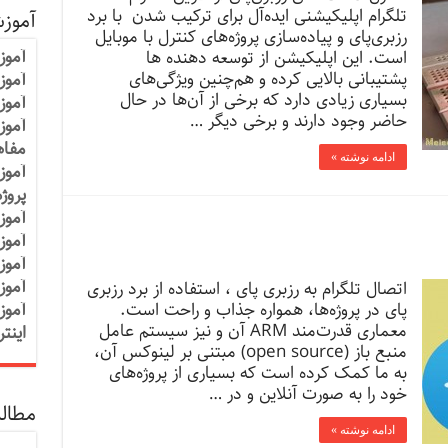
تلگرام اپلیکیشنی ایده‌آل برای ترکیب شدن با برد
آموز
رزبری‌پای و پیاده‌سازی پروژه‌های کنترل با موبایل
آموز
است. این اپلیکیشن از توسعه دهنده ‌ها
پشتیبانی بالایی کرده و هم‌چنین ویژگی‌های
آموزش
بسیاری زیادی دارد که برخی از آن‌ها در حال
آموز
حاضر وجود دارند و برخی دیگر …
آموز
مفاه
ادامه نوشته »
آموز
پروژ
آموز
آموز
آموز
آموز
اتصال تلگرام به رزبری پای ، استفاده از برد رزبری
پای در پروژه‌ها، همواره جذاب و راحت است.
آموز
معماری قدرت‌مند ARM آن و نیز سیستم عامل
اینت
منبع باز (open source) مبتنی بر لینوکس آن،
به ما کمک کرده است که بسیاری از پروژه‌های
خود را به صورت آنلاین و در …
مطالب
ادامه نوشته »