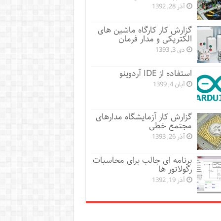
آذر 28, 1392
گزارش کار کارگاه ماشین های
الکتریکی و مدار فرمان
دی 3, 1393
استفاده از IDE آردوینو
آبان 4, 1399
گزارش کار آزمایشگاه مدارهای
مجتمع خطی
آذر 26, 1393
برنامه ای جالب برای محاسبات
رگولاتور ها
آذر 19, 1392