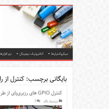
میکروکنترلرها
الکترونیک دیجیتال
نرم افزارها
بایگانی برچسب:
کنترل از را
کنترل GPIO های رزبری‌پای از طریق تلگرام
رزبری پای
3