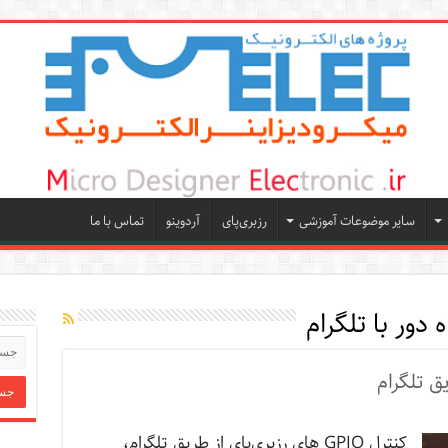
سایر موضوعات آموزشی
رزبری‌پای
آردوینو
تماس با ما
ه دور با تلگرام
کنترل GPIO های رزبری‌پای از طریق تلگرام،