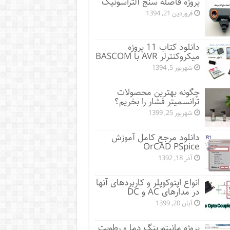
پروژه فاصله سنج آلتراسونیک
فروردین 21, 1394
دانلود کتاب 11 پروژه
میکروکنترلر AVR با BASCOM
شهریور 5, 1394
چگونه بهترین محصولات
ترانسمیتر فشار را بخریم؟
شهریور 25, 1399
دانلود مرجع کامل آموزش
OrCAD PSpice
آذر 18, 1392
انواع اپتوکوپلر و کاربردهای آنها
در مدارهای AC و DC
آبان 20, 1399
پروژه مانيتورينگ دما و رطوبت