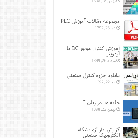
بهمن 18, 1398
مجموعه مقالات آموزش PLC
دی 23, 1392
آموزش کنترل موتور DC با
آردوینو
مرداد 26, 1399
دانلود جزوه کنترل صنعتی
دی 22, 1392
حلقه ها در زبان C
بهمن 22, 1398
گزارش کار آزمایشگاه
الکترونیک صنعتی