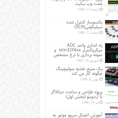
تحت وب سایت
اسفند 17, 1394
یکسوساز کنترل شده
سیلیکونی(SCR)
اسفند 11, 1396
راه اندازی واحد ADC
میکروکنترلر stm32f4xx و
نمونه برداری با نرخ مشخص
شهریور 10, 1397
یک منبع تغذیه سوئیچینگ
چگونه کار می کند
بهمن 6, 1396
پروژه طراحی و ساخت دیتالاگر
با آردوینو (بخش اول)
تیر 10, 1396
آموزش اتصال سروو موتور به