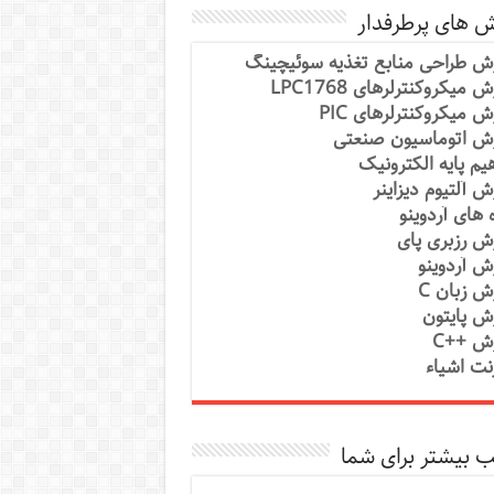
ش های پرطرفدار
ش طراحی منابع تغذیه سوئیچینگ
 میکروکنترلرهای LPC1768
ش میکروکنترلرهای PIC
ش اتوماسیون صنعتی
یم پایه الکترونیک
ش آلتیوم دیزاینر
ه های آردوینو
ش رزبری پای
ش آردوینو
ش زبان C
ش پایتون
ش ++C
رنت اشیاء
 بیشتر برای شما