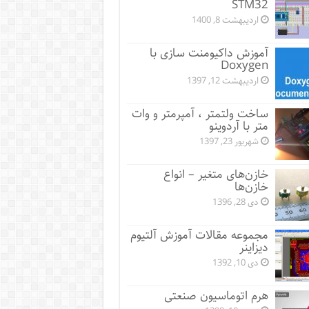
STM32
اردیبهشت 8, 1400
آموزش داکیومنت سازی با
Doxygen
اردیبهشت 12, 1397
ساخت ولتمتر ، آمپرمتر و وات
متر با آردوینو
شهریور 23, 1397
خازن‌های متغیر – انواع
خازن‌ها
دی 28, 1396
مجموعه مقالات آموزش آلتیوم
دیزاینر
دی 10, 1392
هرم اتوماسیون صنعتی