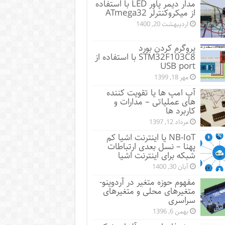
مدار دیمر پاور LED با استفاده
از میکروکنترلر ATmega32
اردیبهشت 20, 1400
پروگرم کردن بورد
STM32F103C8 با استفاده از
USB port
مهر 18, 1399
آپ امپ ها یا تقویت کننده
های عملیاتی – مدارات و
کاربرد ها
مرداد 12, 1397
NB-IoT یا اینترنت اشیا کم
پهنا – نسل بعدی ارتباطات
شبکه برای اینترنت اشیا
آبان 30, 1400
مفهوم حوزه متغیر در آردوینو-
متغیرهای محلی و متغیرهای
سراسری
بهمن 6, 1396