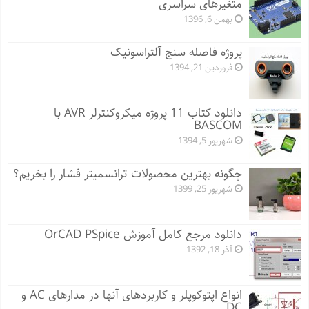
متغیرهای سراسری
بهمن 6, 1396
پروژه فاصله سنج آلتراسونیک
فروردین 21, 1394
دانلود کتاب 11 پروژه میکروکنترلر AVR با
BASCOM
شهریور 5, 1394
چگونه بهترین محصولات ترانسمیتر فشار را بخریم؟
شهریور 25, 1399
دانلود مرجع کامل آموزش OrCAD PSpice
آذر 18, 1392
انواع اپتوکوپلر و کاربردهای آنها در مدارهای AC و
DC