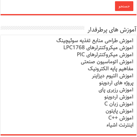
آموزش های پرطرفدار
آموزش طراحی منابع تغذیه سوئیچینگ
آموزش میکروکنترلرهای LPC1768
آموزش میکروکنترلرهای PIC
آموزش اتوماسیون صنعتی
مفاهیم پایه الکترونیک
آموزش آلتیوم دیزاینر
پروژه های آردوینو
آموزش رزبری پای
آموزش آردوینو
آموزش زبان C
آموزش پایتون
آموزش ++C
اینترنت اشیاء