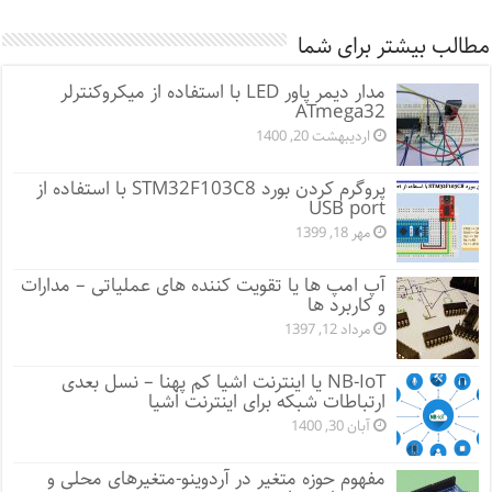
مطالب بیشتر برای شما
مدار دیمر پاور LED با استفاده از میکروکنترلر
ATmega32
اردیبهشت 20, 1400
پروگرم کردن بورد STM32F103C8 با استفاده از
USB port
مهر 18, 1399
آپ امپ ها یا تقویت کننده های عملیاتی – مدارات
و کاربرد ها
مرداد 12, 1397
NB-IoT یا اینترنت اشیا کم پهنا – نسل بعدی
ارتباطات شبکه برای اینترنت اشیا
آبان 30, 1400
مفهوم حوزه متغیر در آردوینو-متغیرهای محلی و