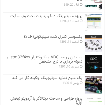
آبان 20, 1399
پروژه مانيتورينگ دما و رطوبت تحت وب سایت
اسفند 17, 1394
یکسوساز کنترل شده سیلیکونی(SCR)
اسفند 11, 1396
راه اندازی واحد ADC میکروکنترلر stm32f4xx و
نمونه برداری با نرخ مشخص
شهریور 10, 1397
یک منبع تغذیه سوئیچینگ چگونه کار می کند
بهمن 6, 1396
پروژه طراحی و ساخت دیتالاگر با آردوینو (بخش
اول)