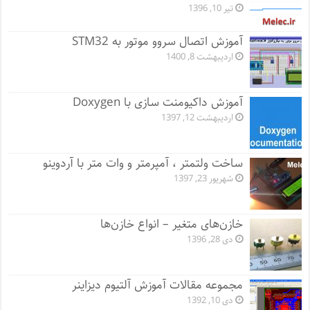
تیر 10, 1396
آموزش اتصال سروو موتور به STM32
اردیبهشت 8, 1400
آموزش داکیومنت سازی با Doxygen
اردیبهشت 12, 1397
ساخت ولتمتر ، آمپرمتر و وات متر با آردوینو
شهریور 23, 1397
خازن‌های متغیر – انواع خازن‌ها
دی 28, 1396
مجموعه مقالات آموزش آلتیوم دیزاینر
دی 10, 1392