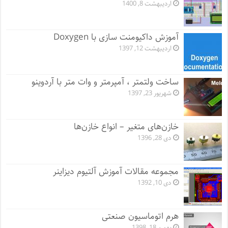
اردیبهشت 8, 1400
آموزش داکیومنت سازی با Doxygen
اردیبهشت 12, 1397
ساخت ولتمتر ، آمپرمتر و وات متر با آردوینو
شهریور 23, 1397
خازن‌های متغیر – انواع خازن‌ها
دی 28, 1396
مجموعه مقالات آموزش آلتیوم دیزاینر
دی 10, 1392
هرم اتوماسیون صنعتی
بهمن 18, 1398