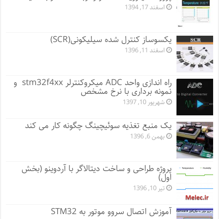
اسفند 17, 1394
یکسوساز کنترل شده سیلیکونی(SCR)
اسفند 11, 1396
راه اندازی واحد ADC میکروکنترلر stm32f4xx و
نمونه برداری با نرخ مشخص
شهریور 10, 1397
یک منبع تغذیه سوئیچینگ چگونه کار می کند
بهمن 6, 1396
پروژه طراحی و ساخت دیتالاگر با آردوینو (بخش
اول)
تیر 10, 1396
آموزش اتصال سروو موتور به STM32