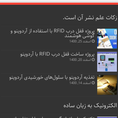
زکات علم نشر آن است.
پروژه قفل‌ درب RFID با استفاده از آردوینو و
گوشی هوشمند
اسفند 25, 1400
پروژه ساخت قفل‌ درب RFID با آردوینو
اسفند 20, 1400
تغذیه آردوینو با سلول‌های خورشیدی آردوینو
اسفند 14, 1400
الکترونیک به زبان ساده