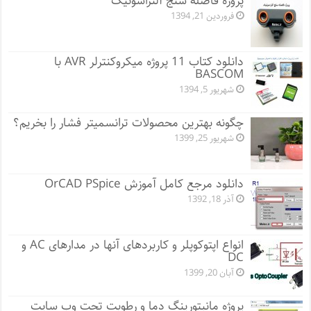
پروژه فاصله سنج آلتراسونیک
فروردین 21, 1394
دانلود کتاب 11 پروژه میکروکنترلر AVR با
BASCOM
شهریور 5, 1394
چگونه بهترین محصولات ترانسمیتر فشار را بخریم؟
شهریور 25, 1399
دانلود مرجع کامل آموزش OrCAD PSpice
آذر 18, 1392
انواع اپتوکوپلر و کاربردهای آنها در مدارهای AC و
DC
آبان 20, 1399
پروژه مانيتورينگ دما و رطوبت تحت وب سایت