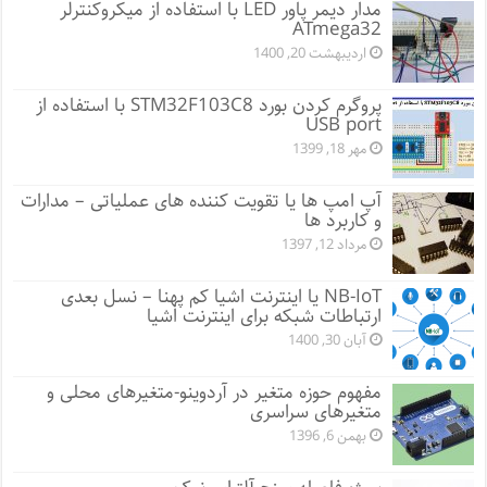
مدار دیمر پاور LED با استفاده از میکروکنترلر
ATmega32
اردیبهشت 20, 1400
پروگرم کردن بورد STM32F103C8 با استفاده از
USB port
مهر 18, 1399
آپ امپ ها یا تقویت کننده های عملیاتی – مدارات
و کاربرد ها
مرداد 12, 1397
NB-IoT یا اینترنت اشیا کم پهنا – نسل بعدی
ارتباطات شبکه برای اینترنت اشیا
آبان 30, 1400
مفهوم حوزه متغیر در آردوینو-متغیرهای محلی و
متغیرهای سراسری
بهمن 6, 1396