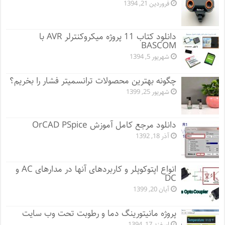
فروردین 21, 1394
دانلود کتاب 11 پروژه میکروکنترلر AVR با
BASCOM
شهریور 5, 1394
چگونه بهترین محصولات ترانسمیتر فشار را بخریم؟
شهریور 25, 1399
دانلود مرجع کامل آموزش OrCAD PSpice
آذر 18, 1392
انواع اپتوکوپلر و کاربردهای آنها در مدارهای AC و
DC
آبان 20, 1399
پروژه مانيتورينگ دما و رطوبت تحت وب سایت
اسفند 17, 1394