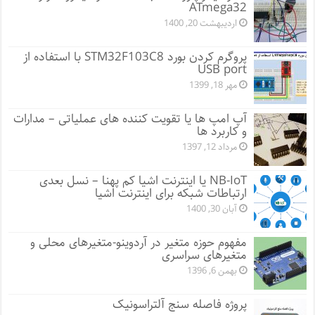
ATmega32
اردیبهشت 20, 1400
پروگرم کردن بورد STM32F103C8 با استفاده از
USB port
مهر 18, 1399
آپ امپ ها یا تقویت کننده های عملیاتی – مدارات
و کاربرد ها
مرداد 12, 1397
NB-IoT یا اینترنت اشیا کم پهنا – نسل بعدی
ارتباطات شبکه برای اینترنت اشیا
آبان 30, 1400
مفهوم حوزه متغیر در آردوینو-متغیرهای محلی و
متغیرهای سراسری
بهمن 6, 1396
پروژه فاصله سنج آلتراسونیک