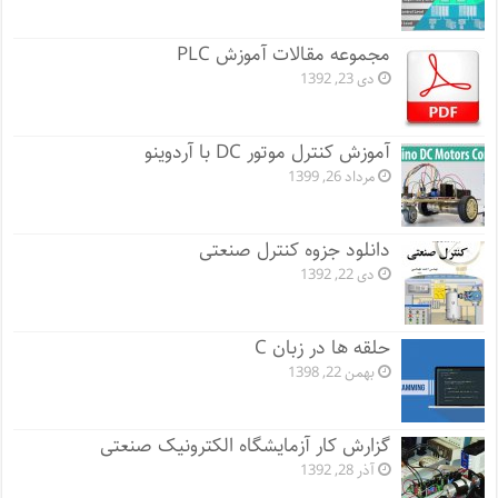
مجموعه مقالات آموزش PLC
دی 23, 1392
آموزش کنترل موتور DC با آردوینو
مرداد 26, 1399
دانلود جزوه کنترل صنعتی
دی 22, 1392
حلقه ها در زبان C
بهمن 22, 1398
گزارش کار آزمایشگاه الکترونیک صنعتی
آذر 28, 1392