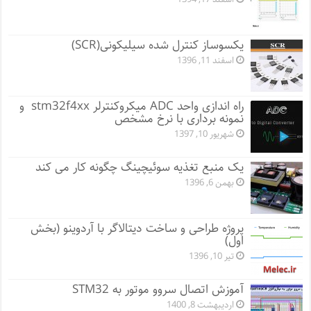
یکسوساز کنترل شده سیلیکونی(SCR)
اسفند 11, 1396
راه اندازی واحد ADC میکروکنترلر stm32f4xx و
نمونه برداری با نرخ مشخص
شهریور 10, 1397
یک منبع تغذیه سوئیچینگ چگونه کار می کند
بهمن 6, 1396
پروژه طراحی و ساخت دیتالاگر با آردوینو (بخش
اول)
تیر 10, 1396
آموزش اتصال سروو موتور به STM32
اردیبهشت 8, 1400