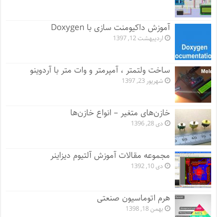
آموزش داکیومنت سازی با Doxygen
اردیبهشت 12, 1397
ساخت ولتمتر ، آمپرمتر و وات متر با آردوینو
شهریور 23, 1397
خازن‌های متغیر – انواع خازن‌ها
دی 28, 1396
مجموعه مقالات آموزش آلتیوم دیزاینر
دی 10, 1392
هرم اتوماسیون صنعتی
بهمن 18, 1398