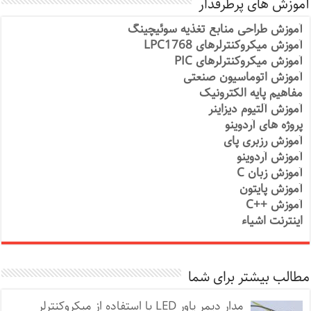
آموزش های پرطرفدار
آموزش طراحی منابع تغذیه سوئیچینگ
آموزش میکروکنترلرهای LPC1768
آموزش میکروکنترلرهای PIC
آموزش اتوماسیون صنعتی
مفاهیم پایه الکترونیک
آموزش آلتیوم دیزاینر
پروژه های آردوینو
آموزش رزبری پای
آموزش آردوینو
آموزش زبان C
آموزش پایتون
آموزش ++C
اینترنت اشیاء
مطالب بیشتر برای شما
مدار دیمر پاور LED با استفاده از میکروکنترلر