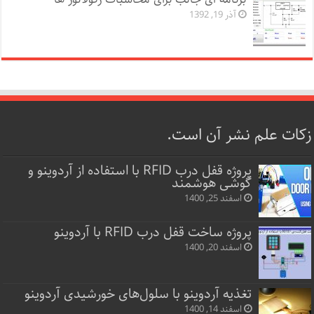
آذر 19, 1392
زکات علم نشر آن است.
پروژه قفل‌ درب RFID با استفاده از آردوینو و
گوشی هوشمند
اسفند 25, 1400
پروژه ساخت قفل‌ درب RFID با آردوینو
اسفند 20, 1400
تغذیه آردوینو با سلول‌های خورشیدی آردوینو
اسفند 14, 1400