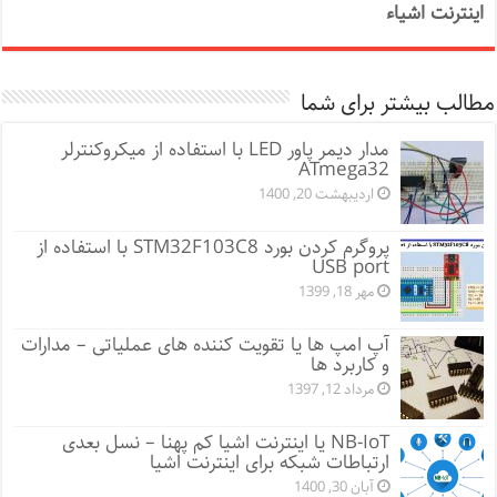
اینترنت اشیاء
مطالب بیشتر برای شما
مدار دیمر پاور LED با استفاده از میکروکنترلر
ATmega32
اردیبهشت 20, 1400
پروگرم کردن بورد STM32F103C8 با استفاده از
USB port
مهر 18, 1399
آپ امپ ها یا تقویت کننده های عملیاتی – مدارات
و کاربرد ها
مرداد 12, 1397
NB-IoT یا اینترنت اشیا کم پهنا – نسل بعدی
ارتباطات شبکه برای اینترنت اشیا
آبان 30, 1400