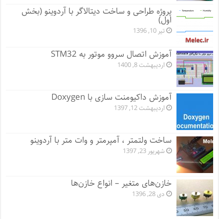
پروژه طراحی و ساخت دیتالاگر با آردوینو (بخش
اول)
تیر 10, 1396
آموزش اتصال سروو موتور به STM32
اردیبهشت 8, 1400
آموزش داکیومنت سازی با Doxygen
اردیبهشت 12, 1397
ساخت ولتمتر ، آمپرمتر و وات متر با آردوینو
شهریور 23, 1397
خازن‌های متغیر – انواع خازن‌ها
دی 28, 1396