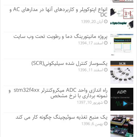
انواع اپتوکوپلر و کاربردهای آنها در مدارهای AC و
DC
آبان 20, 1399
پروژه مانيتورينگ دما و رطوبت تحت وب سایت
اسفند 17, 1394
یکسوساز کنترل شده سیلیکونی(SCR)
اسفند 11, 1396
راه اندازی واحد ADC میکروکنترلر stm32f4xx و
نمونه برداری با نرخ مشخص
شهریور 10, 1397
یک منبع تغذیه سوئیچینگ چگونه کار می کند
بهمن 6, 1396