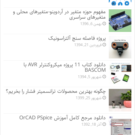
مفهوم حوزه متغیر در آردوینو-متغیرهای محلی و
متغیرهای سراسری
بهمن 6, 1396
پروژه فاصله سنج آلتراسونیک
فروردین 21, 1394
دانلود کتاب 11 پروژه میکروکنترلر AVR با
BASCOM
شهریور 5, 1394
چگونه بهترین محصولات ترانسمیتر فشار را بخریم؟
شهریور 25, 1399
دانلود مرجع کامل آموزش OrCAD PSpice
آذر 18, 1392