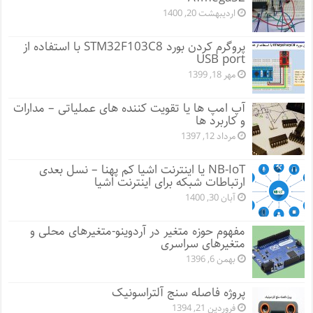
اردیبهشت 20, 1400
پروگرم کردن بورد STM32F103C8 با استفاده از
USB port
مهر 18, 1399
آپ امپ ها یا تقویت کننده های عملیاتی – مدارات
و کاربرد ها
مرداد 12, 1397
NB-IoT یا اینترنت اشیا کم پهنا – نسل بعدی
ارتباطات شبکه برای اینترنت اشیا
آبان 30, 1400
مفهوم حوزه متغیر در آردوینو-متغیرهای محلی و
متغیرهای سراسری
بهمن 6, 1396
پروژه فاصله سنج آلتراسونیک
فروردین 21, 1394