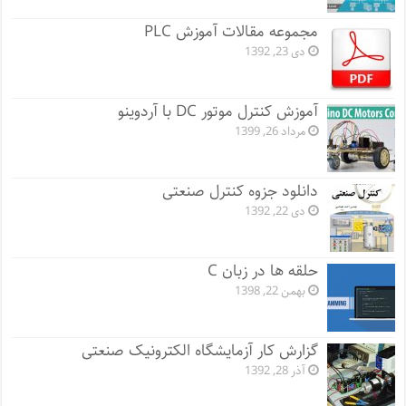
مجموعه مقالات آموزش PLC
دی 23, 1392
آموزش کنترل موتور DC با آردوینو
مرداد 26, 1399
دانلود جزوه کنترل صنعتی
دی 22, 1392
حلقه ها در زبان C
بهمن 22, 1398
گزارش کار آزمایشگاه الکترونیک صنعتی
آذر 28, 1392