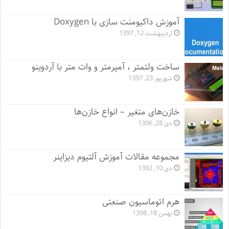
آموزش داکیومنت سازی با Doxygen
اردیبهشت 12, 1397
ساخت ولتمتر ، آمپرمتر و وات متر با آردوینو
شهریور 23, 1397
خازن‌های متغیر – انواع خازن‌ها
دی 28, 1396
مجموعه مقالات آموزش آلتیوم دیزاینر
دی 10, 1392
هرم اتوماسیون صنعتی
بهمن 18, 1398