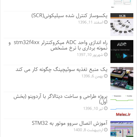
یکسوساز کنترل شده سیلیکونی(SCR)
اسفند 11, 1396
راه اندازی واحد ADC میکروکنترلر stm32f4xx و
نمونه برداری با نرخ مشخص
شهریور 10, 1397
یک منبع تغذیه سوئیچینگ چگونه کار می کند
بهمن 6, 1396
پروژه طراحی و ساخت دیتالاگر با آردوینو (بخش
اول)
تیر 10, 1396
آموزش اتصال سروو موتور به STM32
اردیبهشت 8, 1400