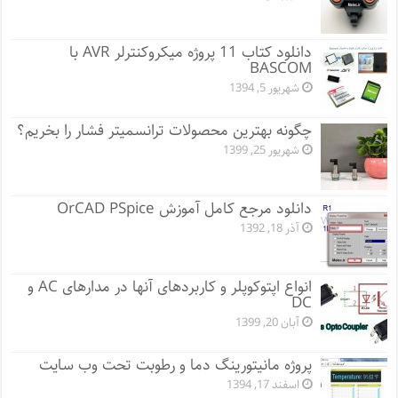
دانلود کتاب 11 پروژه میکروکنترلر AVR با
BASCOM
شهریور 5, 1394
چگونه بهترین محصولات ترانسمیتر فشار را بخریم؟
شهریور 25, 1399
دانلود مرجع کامل آموزش OrCAD PSpice
آذر 18, 1392
انواع اپتوکوپلر و کاربردهای آنها در مدارهای AC و
DC
آبان 20, 1399
پروژه مانيتورينگ دما و رطوبت تحت وب سایت
اسفند 17, 1394