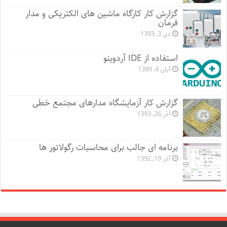
گزارش کار کارگاه ماشین های الکتریکی و مدار
فرمان
دی 3, 1393
استفاده از IDE آردوینو
آبان 4, 1399
گزارش کار آزمایشگاه مدارهای مجتمع خطی
آذر 26, 1393
برنامه ای جالب برای محاسبات رگولاتور ها
آذر 19, 1392