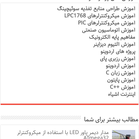
آموزش طراحی منابع تغذیه سوئیچینگ
آموزش میکروکنترلرهای LPC1768
آموزش میکروکنترلرهای PIC
آموزش اتوماسیون صنعتی
مفاهیم پایه الکترونیک
آموزش آلتیوم دیزاینر
پروژه های آردوینو
آموزش رزبری پای
آموزش آردوینو
آموزش زبان C
آموزش پایتون
آموزش ++C
اینترنت اشیاء
مطالب بیشتر برای شما
مدار دیمر پاور LED با استفاده از میکروکنترلر
ATmega32