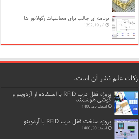
برنامه ای جالب برای محاسبات رگولاتور ها
آذر 19, 1392
زکات علم نشر آن است.
پروژه قفل‌ درب RFID با استفاده از آردوینو و
گوشی هوشمند
اسفند 25, 1400
پروژه ساخت قفل‌ درب RFID با آردوینو
اسفند 20, 1400