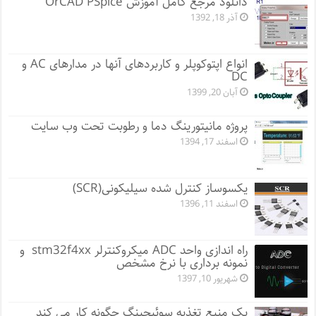
دانلود مرجع کامل آموزش OrCAD PSpice
آذر 18, 1392
انواع اپتوکوپلر و کاربردهای آنها در مدارهای AC و
DC
آبان 20, 1399
پروژه مانيتورينگ دما و رطوبت تحت وب سایت
اسفند 17, 1394
یکسوساز کنترل شده سیلیکونی(SCR)
اسفند 11, 1396
راه اندازی واحد ADC میکروکنترلر stm32f4xx و
نمونه برداری با نرخ مشخص
شهریور 10, 1397
یک منبع تغذیه سوئیچینگ چگونه کار می کند