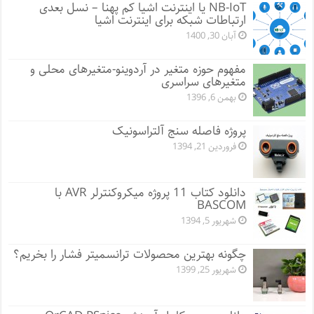
NB-IoT یا اینترنت اشیا کم پهنا – نسل بعدی
ارتباطات شبکه برای اینترنت اشیا
آبان 30, 1400
مفهوم حوزه متغیر در آردوینو-متغیرهای محلی و
متغیرهای سراسری
بهمن 6, 1396
پروژه فاصله سنج آلتراسونیک
فروردین 21, 1394
دانلود کتاب 11 پروژه میکروکنترلر AVR با
BASCOM
شهریور 5, 1394
چگونه بهترین محصولات ترانسمیتر فشار را بخریم؟
شهریور 25, 1399