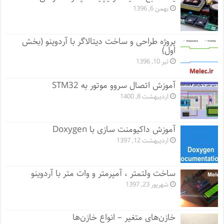
بهمن 6, 1396
پروژه طراحی و ساخت دیتالاگر با آردوینو (بخش
اول)
تیر 10, 1396
آموزش اتصال سروو موتور به STM32
اردیبهشت 8, 1400
آموزش داکیومنت سازی با Doxygen
اردیبهشت 12, 1397
ساخت ولتمتر ، آمپرمتر و وات متر با آردوینو
شهریور 23, 1397
خازن‌های متغیر – انواع خازن‌ها