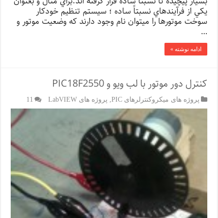
بسيار پيچيده تا نسبتاً ساده قرار گرفته اند.براي مثال و بعنوان
يكي از فرآيندهاي نسبتاً ساده ؛ سيستم تنظيم خودكار
سوخت موتورها را ميتوان نام وجود دارند كه وضعيت موتور و
…
ادامه نوشته »
کنترل دور موتور با لب ویو و PIC18F2550
پروژه های میکروکنترلرهای PIC
,
پروژه های LabVIEW
11