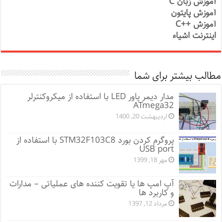
آموزش زبان C
آموزش پایتون
آموزش ++C
اینترنت اشیاء
مطالب بیشتر برای شما
مدار دیمر پاور LED با استفاده از میکروکنترلر
ATmega32
اردیبهشت 20, 1400
پروگرم کردن بورد STM32F103C8 با استفاده از
USB port
مهر 18, 1399
آپ امپ ها یا تقویت کننده های عملیاتی – مدارات
و کاربرد ها
مرداد 12, 1397