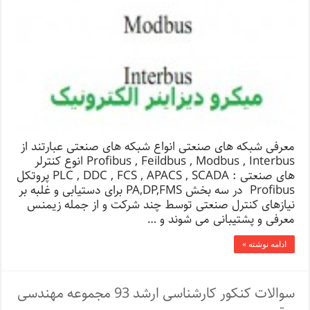
معرفی شبکه های صنعتی انواع شبکه های صنعتی عبارتند از
Profibus , Feildbus , Modbus , Interbus انوع کنترلر
های صنعتی : PLC , DDC , FCS , APACS , SCADA پروتکل
Profibus در سه بخش PA,DP,FMS برای دستیابی و غلبه بر
نیازهای کنترل صنعتی توسط چند شرکت و از جمله زیمنس
معرفی و پشتیبانی می شوند و …
ادامه نوشته »
سوالات کنکور کارشناسی ارشد 93 مجموعه مهندسی