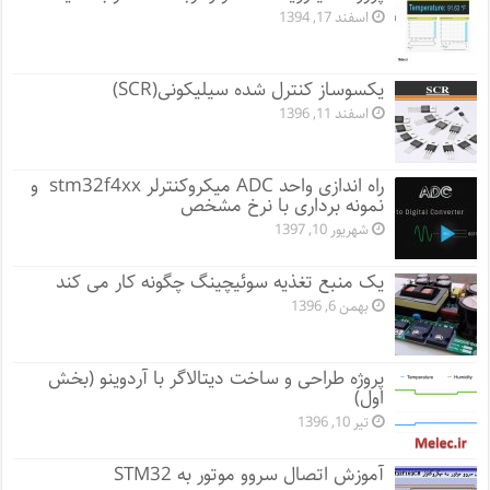
اسفند 17, 1394
یکسوساز کنترل شده سیلیکونی(SCR)
اسفند 11, 1396
راه اندازی واحد ADC میکروکنترلر stm32f4xx و
نمونه برداری با نرخ مشخص
شهریور 10, 1397
یک منبع تغذیه سوئیچینگ چگونه کار می کند
بهمن 6, 1396
پروژه طراحی و ساخت دیتالاگر با آردوینو (بخش
اول)
تیر 10, 1396
آموزش اتصال سروو موتور به STM32