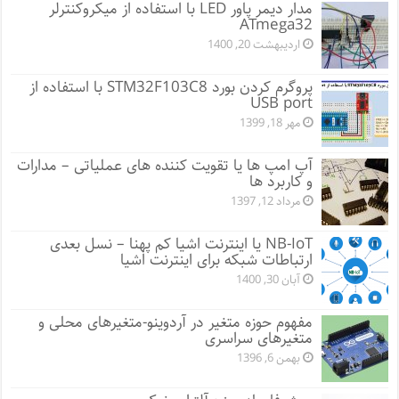
مدار دیمر پاور LED با استفاده از میکروکنترلر
ATmega32
اردیبهشت 20, 1400
پروگرم کردن بورد STM32F103C8 با استفاده از
USB port
مهر 18, 1399
آپ امپ ها یا تقویت کننده های عملیاتی – مدارات
و کاربرد ها
مرداد 12, 1397
NB-IoT یا اینترنت اشیا کم پهنا – نسل بعدی
ارتباطات شبکه برای اینترنت اشیا
آبان 30, 1400
مفهوم حوزه متغیر در آردوینو-متغیرهای محلی و
متغیرهای سراسری
بهمن 6, 1396