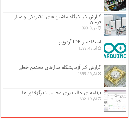
گزارش کار کارگاه ماشین های الکتریکی و مدار
فرمان
دی 3, 1393
استفاده از IDE آردوینو
آبان 4, 1399
گزارش کار آزمایشگاه مدارهای مجتمع خطی
آذر 26, 1393
برنامه ای جالب برای محاسبات رگولاتور ها
آذر 19, 1392