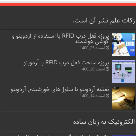
زکات علم نشر آن است.
پروژه قفل‌ درب RFID با استفاده از آردوینو و
گوشی هوشمند
اسفند 25, 1400
پروژه ساخت قفل‌ درب RFID با آردوینو
اسفند 20, 1400
تغذیه آردوینو با سلول‌های خورشیدی آردوینو
اسفند 14, 1400
الکترونیک به زبان ساده