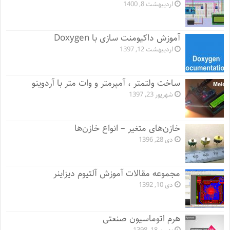
اردیبهشت 8, 1400
آموزش داکیومنت سازی با Doxygen
اردیبهشت 12, 1397
ساخت ولتمتر ، آمپرمتر و وات متر با آردوینو
شهریور 23, 1397
خازن‌های متغیر – انواع خازن‌ها
دی 28, 1396
مجموعه مقالات آموزش آلتیوم دیزاینر
دی 10, 1392
هرم اتوماسیون صنعتی