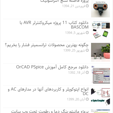
پروژه فاصله سنج آلتراسونیک
فروردین 21, 1394
دانلود کتاب 11 پروژه میکروکنترلر AVR با
BASCOM
شهریور 5, 1394
چگونه بهترین محصولات ترانسمیتر فشار را بخریم؟
شهریور 25, 1399
دانلود مرجع کامل آموزش OrCAD PSpice
آذر 18, 1392
انواع اپتوکوپلر و کاربردهای آنها در مدارهای AC و
DC
آبان 20, 1399
پروژه مانيتورينگ دما و رطوبت تحت وب سایت