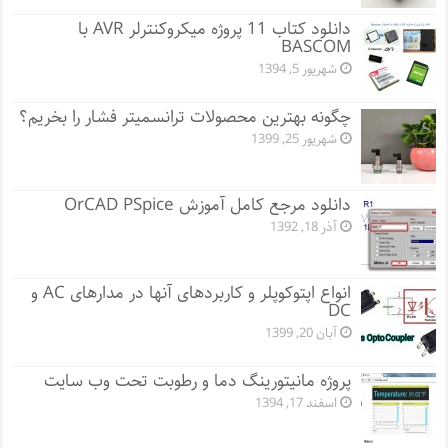
دانلود کتاب 11 پروژه میکروکنترلر AVR با
BASCOM
شهریور 5, 1394
چگونه بهترین محصولات ترانسمیتر فشار را بخریم؟
شهریور 25, 1399
دانلود مرجع کامل آموزش OrCAD PSpice
آذر 18, 1392
انواع اپتوکوپلر و کاربردهای آنها در مدارهای AC و
DC
آبان 20, 1399
پروژه مانيتورينگ دما و رطوبت تحت وب سایت
اسفند 17, 1394