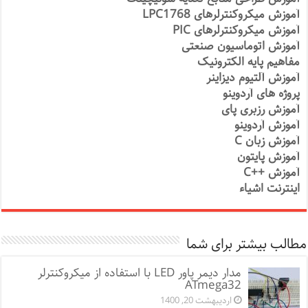
آموزش میکروکنترلرهای LPC1768
آموزش میکروکنترلرهای PIC
آموزش اتوماسیون صنعتی
مفاهیم پایه الکترونیک
آموزش آلتیوم دیزاینر
پروژه های آردوینو
آموزش رزبری پای
آموزش آردوینو
آموزش زبان C
آموزش پایتون
آموزش ++C
اینترنت اشیاء
مطالب بیشتر برای شما
مدار دیمر پاور LED با استفاده از میکروکنترلر
ATmega32
اردیبهشت 20, 1400