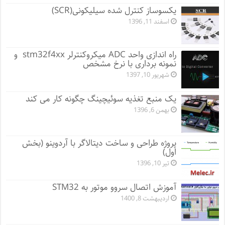
یکسوساز کنترل شده سیلیکونی(SCR)
اسفند 11, 1396
راه اندازی واحد ADC میکروکنترلر stm32f4xx و
نمونه برداری با نرخ مشخص
شهریور 10, 1397
یک منبع تغذیه سوئیچینگ چگونه کار می کند
بهمن 6, 1396
پروژه طراحی و ساخت دیتالاگر با آردوینو (بخش
اول)
تیر 10, 1396
آموزش اتصال سروو موتور به STM32
اردیبهشت 8, 1400