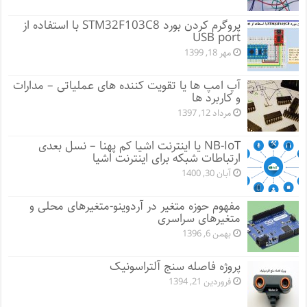
پروگرم کردن بورد STM32F103C8 با استفاده از
USB port
مهر 18, 1399
آپ امپ ها یا تقویت کننده های عملیاتی – مدارات
و کاربرد ها
مرداد 12, 1397
NB-IoT یا اینترنت اشیا کم پهنا – نسل بعدی
ارتباطات شبکه برای اینترنت اشیا
آبان 30, 1400
مفهوم حوزه متغیر در آردوینو-متغیرهای محلی و
متغیرهای سراسری
بهمن 6, 1396
پروژه فاصله سنج آلتراسونیک
فروردین 21, 1394