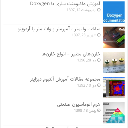
آموزش داکیومنت سازی با Doxygen
اردیبهشت 12, 1397
ساخت ولتمتر ، آمپرمتر و وات متر با آردوینو
شهریور 23, 1397
خازن‌های متغیر – انواع خازن‌ها
دی 28, 1396
مجموعه مقالات آموزش آلتیوم دیزاینر
دی 10, 1392
هرم اتوماسیون صنعتی
بهمن 18, 1398