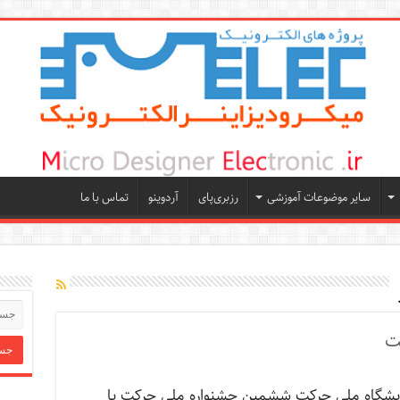
سایر موضوعات آموزشی
رزبری‌پای
آردوینو
تماس با ما
ت
یشگاه ملی حرکت ششمین جشنواره ملی حرکت با