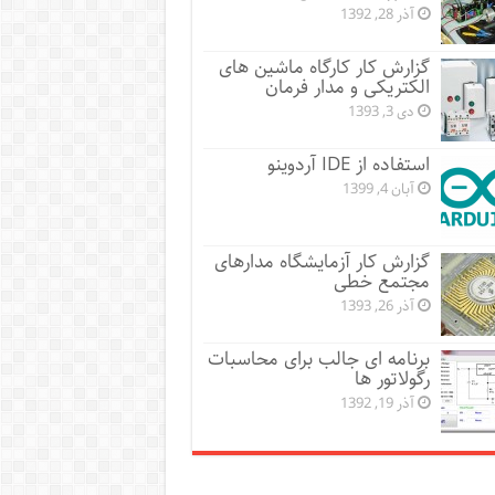
آذر 28, 1392
گزارش کار کارگاه ماشین های
الکتریکی و مدار فرمان
دی 3, 1393
استفاده از IDE آردوینو
آبان 4, 1399
گزارش کار آزمایشگاه مدارهای
مجتمع خطی
آذر 26, 1393
برنامه ای جالب برای محاسبات
رگولاتور ها
آذر 19, 1392