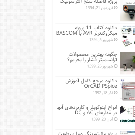
پروژه فاصله سنج آلتراسونیک
فروردین 21, 1394
دانلود کتاب 11 پروژه
میکروکنترلر AVR با BASCOM
شهریور 5, 1394
چگونه بهترین محصولات
ترانسمیتر فشار را بخریم؟
شهریور 25, 1399
دانلود مرجع کامل آموزش
OrCAD PSpice
آذر 18, 1392
انواع اپتوکوپلر و کاربردهای آنها
در مدارهای AC و DC
آبان 20, 1399
پروژه مانيتورينگ دما و رطوبت