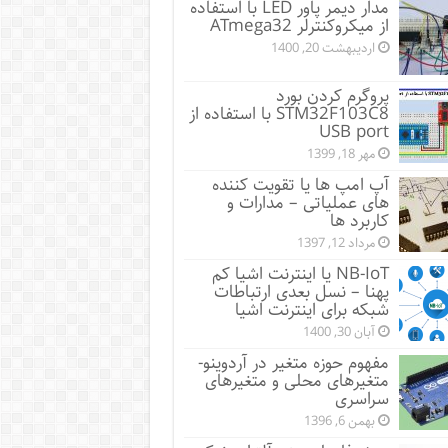
مدار دیمر پاور LED با استفاده
از میکروکنترلر ATmega32
اردیبهشت 20, 1400
پروگرم کردن بورد
STM32F103C8 با استفاده از
USB port
مهر 18, 1399
آپ امپ ها یا تقویت کننده
های عملیاتی – مدارات و
کاربرد ها
مرداد 12, 1397
NB-IoT یا اینترنت اشیا کم
پهنا – نسل بعدی ارتباطات
شبکه برای اینترنت اشیا
آبان 30, 1400
مفهوم حوزه متغیر در آردوینو-
متغیرهای محلی و متغیرهای
سراسری
بهمن 6, 1396