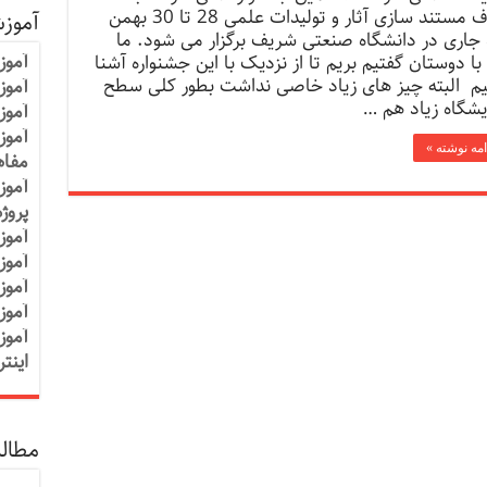
هدف مستند سازی آثار و تولیدات علمی 28 تا 30 بهمن
آموز
 جاری در دانشگاه صنعتی شریف برگزار می شود. ما
آموز
با دوستان گفتیم بریم تا از نزدیک با این جشنواره آشنا
م البته چیز های زیاد خاصی نداشت بطور کلی سطح
آموزش
یشگاه زیاد هم …
آموز
آموز
امه نوشته »
مفاه
آموز
پروژ
آموز
آموز
آموز
آموز
آموز
اینت
مطالب