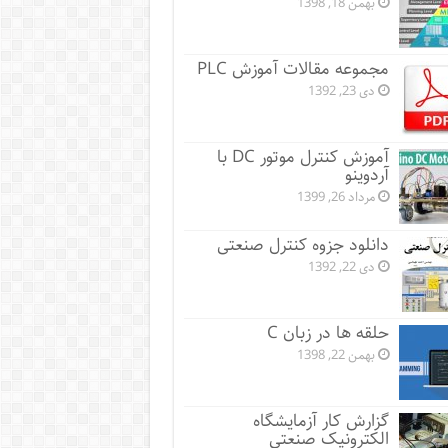
بهمن 18, 1398
مجموعه مقالات آموزش PLC
دی 23, 1392
آموزش کنترل موتور DC با
آردوینو
مرداد 26, 1399
دانلود جزوه کنترل صنعتی
دی 22, 1392
حلقه ها در زبان C
بهمن 22, 1398
گزارش کار آزمایشگاه
الکترونیک صنعتی