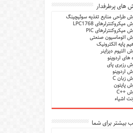
ش های پرطرفدار
ش طراحی منابع تغذیه سوئیچینگ
 میکروکنترلرهای LPC1768
ش میکروکنترلرهای PIC
ش اتوماسیون صنعتی
یم پایه الکترونیک
ش آلتیوم دیزاینر
ه های آردوینو
ش رزبری پای
ش آردوینو
ش زبان C
ش پایتون
ش ++C
رنت اشیاء
 بیشتر برای شما