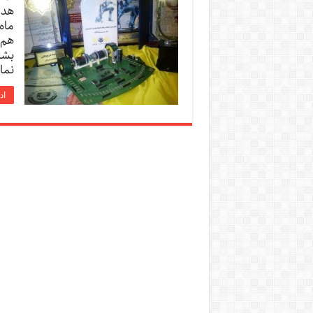
ماه
هم 
بشی
نما
اد