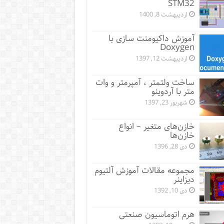
STM32
اردیبهشت 8, 1400
آموزش داکیومنت سازی با
Doxygen
اردیبهشت 12, 1397
ساخت ولتمتر ، آمپرمتر و وات
متر با آردوینو
شهریور 23, 1397
خازن‌های متغیر – انواع
خازن‌ها
دی 28, 1396
مجموعه مقالات آموزش آلتیوم
دیزاینر
دی 10, 1392
هرم اتوماسیون صنعتی