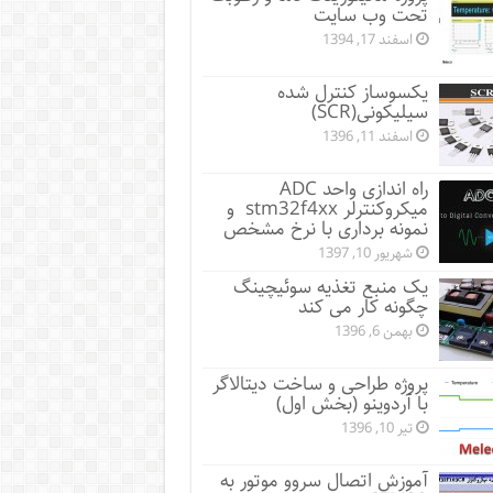
تحت وب سایت
اسفند 17, 1394
یکسوساز کنترل شده
سیلیکونی(SCR)
اسفند 11, 1396
راه اندازی واحد ADC
میکروکنترلر stm32f4xx و
نمونه برداری با نرخ مشخص
شهریور 10, 1397
یک منبع تغذیه سوئیچینگ
چگونه کار می کند
بهمن 6, 1396
پروژه طراحی و ساخت دیتالاگر
با آردوینو (بخش اول)
تیر 10, 1396
آموزش اتصال سروو موتور به