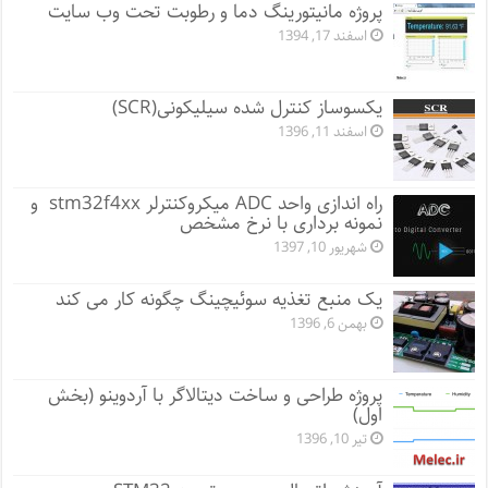
پروژه مانيتورينگ دما و رطوبت تحت وب سایت
اسفند 17, 1394
یکسوساز کنترل شده سیلیکونی(SCR)
اسفند 11, 1396
راه اندازی واحد ADC میکروکنترلر stm32f4xx و
نمونه برداری با نرخ مشخص
شهریور 10, 1397
یک منبع تغذیه سوئیچینگ چگونه کار می کند
بهمن 6, 1396
پروژه طراحی و ساخت دیتالاگر با آردوینو (بخش
اول)
تیر 10, 1396