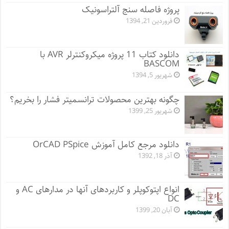
پروژه فاصله سنج آلتراسونیک
فروردین 21, 1394
دانلود کتاب 11 پروژه میکروکنترلر AVR با
BASCOM
شهریور 5, 1394
چگونه بهترین محصولات ترانسمیتر فشار را بخریم؟
شهریور 25, 1399
دانلود مرجع کامل آموزش OrCAD PSpice
آذر 18, 1392
انواع اپتوکوپلر و کاربردهای آنها در مدارهای AC و
DC
آبان 20, 1399