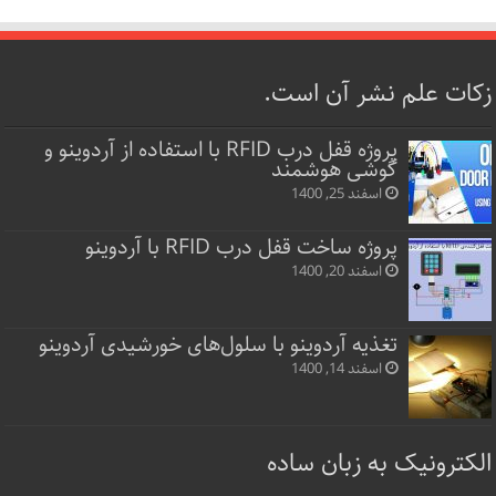
زکات علم نشر آن است.
پروژه قفل‌ درب RFID با استفاده از آردوینو و
گوشی هوشمند
اسفند 25, 1400
پروژه ساخت قفل‌ درب RFID با آردوینو
اسفند 20, 1400
تغذیه آردوینو با سلول‌های خورشیدی آردوینو
اسفند 14, 1400
الکترونیک به زبان ساده