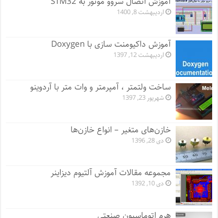
آموزش اتصال سروو موتور به STM32
اردیبهشت 8, 1400
آموزش داکیومنت سازی با Doxygen
اردیبهشت 12, 1397
ساخت ولتمتر ، آمپرمتر و وات متر با آردوینو
شهریور 23, 1397
خازن‌های متغیر – انواع خازن‌ها
دی 28, 1396
مجموعه مقالات آموزش آلتیوم دیزاینر
دی 10, 1392
هرم اتوماسیون صنعتی