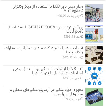
مدار دیمر پاور LED با استفاده از میکروکنترلر
ATmega32
اردیبهشت 20, 1400
پروگرم کردن بورد STM32F103C8 با استفاده از
USB port
مهر 18, 1399
آپ امپ ها یا تقویت کننده های عملیاتی – مدارات
و کاربرد ها
مرداد 12, 1397
NB-IoT یا اینترنت اشیا کم پهنا – نسل بعدی
ارتباطات شبکه برای اینترنت اشیا
آبان 30, 1400
مفهوم حوزه متغیر در آردوینو-متغیرهای محلی و
متغیرهای سراسری
بهمن 6, 1396