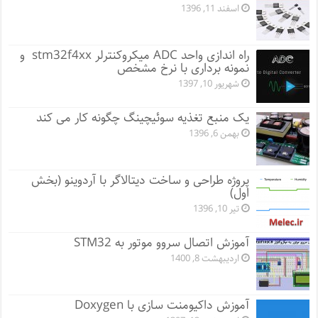
اسفند 11, 1396
راه اندازی واحد ADC میکروکنترلر stm32f4xx و
نمونه برداری با نرخ مشخص
شهریور 10, 1397
یک منبع تغذیه سوئیچینگ چگونه کار می کند
بهمن 6, 1396
پروژه طراحی و ساخت دیتالاگر با آردوینو (بخش
اول)
تیر 10, 1396
آموزش اتصال سروو موتور به STM32
اردیبهشت 8, 1400
آموزش داکیومنت سازی با Doxygen