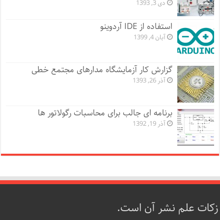
دی 3, 1393
استفاده از IDE آردوینو
آبان 4, 1399
گزارش کار آزمایشگاه مدارهای مجتمع خطی
آذر 26, 1393
برنامه ای جالب برای محاسبات رگولاتور ها
آذر 19, 1392
زکات علم نشر آن است.