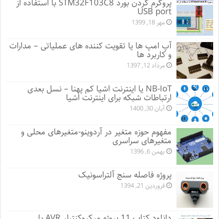
پروگرم کردن بورد STM32F103C8 با استفاده از
USB port
مهر 18, 1399
آپ امپ ها یا تقویت کننده های عملیاتی – مدارات
و کاربرد ها
مرداد 12, 1397
NB-IoT یا اینترنت اشیا کم پهنا – نسل بعدی
ارتباطات شبکه برای اینترنت اشیا
آبان 30, 1400
مفهوم حوزه متغیر در آردوینو-متغیرهای محلی و
متغیرهای سراسری
بهمن 6, 1396
پروژه فاصله سنج آلتراسونیک
فروردین 21, 1394
دانلود کتاب 11 پروژه میکروکنترلر AVR با