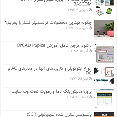
BASCOM
شهریور 5, 1394
چگونه بهترین محصولات ترانسمیتر فشار را بخریم؟
شهریور 25, 1399
دانلود مرجع کامل آموزش OrCAD PSpice
آذر 18, 1392
انواع اپتوکوپلر و کاربردهای آنها در مدارهای AC و
DC
آبان 20, 1399
پروژه مانيتورينگ دما و رطوبت تحت وب سایت
اسفند 17, 1394
یکسوساز کنترل شده سیلیکونی(SCR)