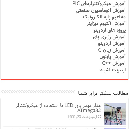
آموزش میکروکنترلرهای PIC
آموزش اتوماسیون صنعتی
مفاهیم پایه الکترونیک
آموزش آلتیوم دیزاینر
پروژه های آردوینو
آموزش رزبری پای
آموزش آردوینو
آموزش زبان C
آموزش پایتون
آموزش ++C
اینترنت اشیاء
مطالب بیشتر برای شما
مدار دیمر پاور LED با استفاده از میکروکنترلر
ATmega32
اردیبهشت 20, 1400