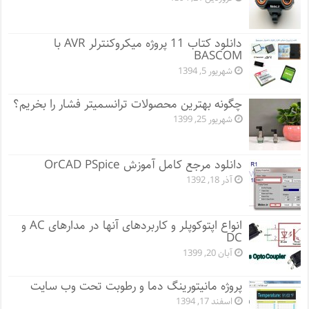
دانلود کتاب 11 پروژه میکروکنترلر AVR با
BASCOM
شهریور 5, 1394
چگونه بهترین محصولات ترانسمیتر فشار را بخریم؟
شهریور 25, 1399
دانلود مرجع کامل آموزش OrCAD PSpice
آذر 18, 1392
انواع اپتوکوپلر و کاربردهای آنها در مدارهای AC و
DC
آبان 20, 1399
پروژه مانيتورينگ دما و رطوبت تحت وب سایت
اسفند 17, 1394