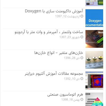
آموزش داکیومنت سازی با Doxygen
اردیبهشت 12, 1397
ساخت ولتمتر ، آمپرمتر و وات متر با آردوینو
شهریور 23, 1397
خازن‌های متغیر – انواع خازن‌ها
دی 28, 1396
مجموعه مقالات آموزش آلتیوم دیزاینر
دی 10, 1392
هرم اتوماسیون صنعتی
بهمن 18, 1398