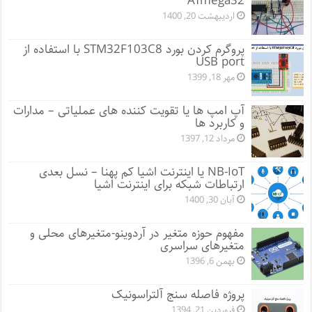
ATmega32
اردیبهشت 20, 1400
پروگرم کردن بورد STM32F103C8 با استفاده از
USB port
مهر 18, 1399
آپ امپ ها یا تقویت کننده های عملیاتی – مدارات
و کاربرد ها
مرداد 12, 1397
NB-IoT یا اینترنت اشیا کم پهنا – نسل بعدی
ارتباطات شبکه برای اینترنت اشیا
آبان 30, 1400
مفهوم حوزه متغیر در آردوینو-متغیرهای محلی و
متغیرهای سراسری
بهمن 6, 1396
پروژه فاصله سنج آلتراسونیک
فروردین 21, 1394