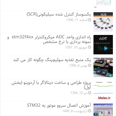
یکسوساز کنترل شده سیلیکونی(SCR)
اسفند 11, 1396
راه اندازی واحد ADC میکروکنترلر stm32f4xx و
نمونه برداری با نرخ مشخص
شهریور 10, 1397
یک منبع تغذیه سوئیچینگ چگونه کار می کند
بهمن 6, 1396
پروژه طراحی و ساخت دیتالاگر با آردوینو (بخش
اول)
تیر 10, 1396
آموزش اتصال سروو موتور به STM32
اردیبهشت 8, 1400