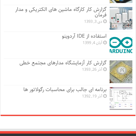
گزارش کار کارگاه ماشین های الکتریکی و مدار
فرمان
دی 3, 1393
استفاده از IDE آردوینو
آبان 4, 1399
گزارش کار آزمایشگاه مدارهای مجتمع خطی
آذر 26, 1393
برنامه ای جالب برای محاسبات رگولاتور ها
آذر 19, 1392