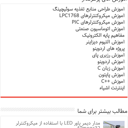
آموزش طراحی منابع تغذیه سوئیچینگ
آموزش میکروکنترلرهای LPC1768
آموزش میکروکنترلرهای PIC
آموزش اتوماسیون صنعتی
مفاهیم پایه الکترونیک
آموزش آلتیوم دیزاینر
پروژه های آردوینو
آموزش رزبری پای
آموزش آردوینو
آموزش زبان C
آموزش پایتون
آموزش ++C
اینترنت اشیاء
مطالب بیشتر برای شما
مدار دیمر پاور LED با استفاده از میکروکنترلر