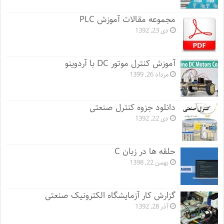
مجموعه مقالات آموزش PLC
دی 23, 1392
آموزش کنترل موتور DC با آردوینو
مرداد 26, 1399
دانلود جزوه کنترل صنعتی
دی 22, 1392
حلقه ها در زبان C
بهمن 22, 1398
گزارش کار آزمایشگاه الکترونیک صنعتی
آذر 28, 1392