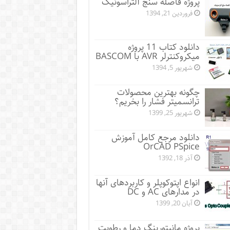
پروژه فاصله سنج آلتراسونیک
فروردین 21, 1394
دانلود کتاب 11 پروژه
میکروکنترلر AVR با BASCOM
شهریور 5, 1394
چگونه بهترین محصولات
ترانسمیتر فشار را بخریم؟
شهریور 25, 1399
دانلود مرجع کامل آموزش
OrCAD PSpice
آذر 18, 1392
انواع اپتوکوپلر و کاربردهای آنها
در مدارهای AC و DC
آبان 20, 1399
پروژه مانيتورينگ دما و رطوبت