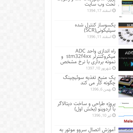
تحت وب سایت
اسفند 17, 1394
یکسوساز کنترل شده
سیلیکونی(SCR)
اسفند 11, 1396
راه اندازی واحد ADC
میکروکنترلر stm32f4xx و
نمونه برداری با نرخ مشخص
شهریور 10, 1397
یک منبع تغذیه سوئیچینگ
چگونه کار می کند
بهمن 6, 1396
پروژه طراحی و ساخت دیتالاگر
با آردوینو (بخش اول)
تیر 10, 1396
آموزش اتصال سروو موتور به