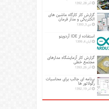
آذر 28, 1392
گزارش کار کارگاه ماشین های
الکتریکی و مدار فرمان
دی 3, 1393
استفاده از IDE آردوینو
آبان 4, 1399
گزارش کار آزمایشگاه مدارهای
مجتمع خطی
آذر 26, 1393
برنامه ای جالب برای محاسبات
رگولاتور ها
آذر 19, 1392