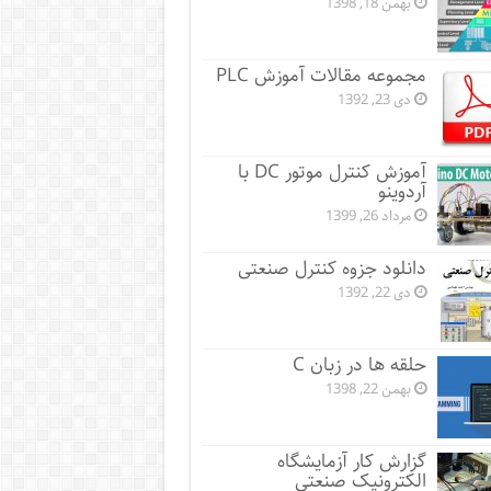
بهمن 18, 1398
مجموعه مقالات آموزش PLC
دی 23, 1392
آموزش کنترل موتور DC با
آردوینو
مرداد 26, 1399
دانلود جزوه کنترل صنعتی
دی 22, 1392
حلقه ها در زبان C
بهمن 22, 1398
گزارش کار آزمایشگاه
الکترونیک صنعتی