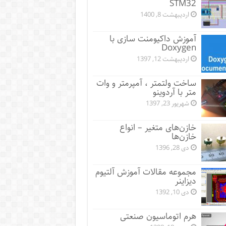
STM32
اردیبهشت 8, 1400
آموزش داکیومنت سازی با
Doxygen
اردیبهشت 12, 1397
ساخت ولتمتر ، آمپرمتر و وات
متر با آردوینو
شهریور 23, 1397
خازن‌های متغیر – انواع
خازن‌ها
دی 28, 1396
مجموعه مقالات آموزش آلتیوم
دیزاینر
دی 10, 1392
هرم اتوماسیون صنعتی