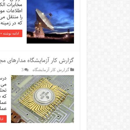
مخابرات الکت
اطلاعات مور
را منتقل می
که در زمینه 
ادامه نوشته »
گزارش کار آزمایشگاه مدارهای م
گزارش کار آزمایشگاه
3
درس
می 
تحل
که 
عمل
عمل
ادا