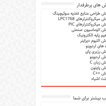
ش های پرطرفدار
ش طراحی منابع تغذیه سوئیچینگ
 میکروکنترلرهای LPC1768
ش میکروکنترلرهای PIC
ش اتوماسیون صنعتی
یم پایه الکترونیک
ش آلتیوم دیزاینر
ه های آردوینو
ش رزبری پای
ش آردوینو
ش زبان C
ش پایتون
ش ++C
رنت اشیاء
 بیشتر برای شما