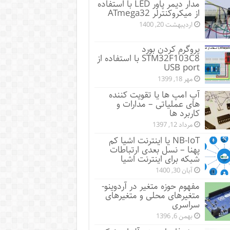
مدار دیمر پاور LED با استفاده
از میکروکنترلر ATmega32
اردیبهشت 20, 1400
پروگرم کردن بورد
STM32F103C8 با استفاده از
USB port
مهر 18, 1399
آپ امپ ها یا تقویت کننده
های عملیاتی – مدارات و
کاربرد ها
مرداد 12, 1397
NB-IoT یا اینترنت اشیا کم
پهنا – نسل بعدی ارتباطات
شبکه برای اینترنت اشیا
آبان 30, 1400
مفهوم حوزه متغیر در آردوینو-
متغیرهای محلی و متغیرهای
سراسری
بهمن 6, 1396