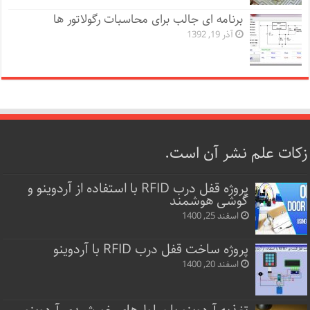
برنامه ای جالب برای محاسبات رگولاتور ها
آذر 19, 1392
زکات علم نشر آن است.
پروژه قفل‌ درب RFID با استفاده از آردوینو و
گوشی هوشمند
اسفند 25, 1400
پروژه ساخت قفل‌ درب RFID با آردوینو
اسفند 20, 1400