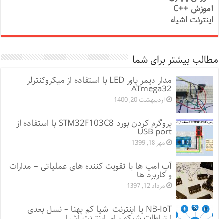
آموزش ++C
اینترنت اشیاء
مطالب بیشتر برای شما
مدار دیمر پاور LED با استفاده از میکروکنترلر
ATmega32
اردیبهشت 20, 1400
پروگرم کردن بورد STM32F103C8 با استفاده از
USB port
مهر 18, 1399
آپ امپ ها یا تقویت کننده های عملیاتی – مدارات
و کاربرد ها
مرداد 12, 1397
NB-IoT یا اینترنت اشیا کم پهنا – نسل بعدی
ارتباطات شبکه برای اینترنت اشیا