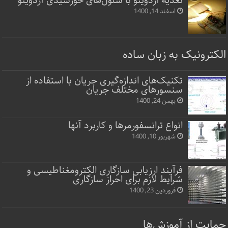
تغذیه آردوینو با سلول‌های خورشیدی آردوینو
اسفند 14, 1400
الکترونیک به زبان ساده
تکنیک‌های اندازه‌گیری جریان با استفاده از
سنسورهای مختلف جریان
بهمن 24, 1400
انواع ترانسفورمرها و کاربرد آنها
شهریور 10, 1400
فرآیند ارزیابی سازگاری الکترومغناطیسی و
شرایط لازم برای احراز سازگاری
فروردین 23, 1400
حمایت از آموزش‌ها