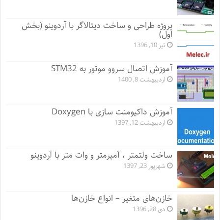
پروژه طراحی و ساخت دیتالاگر با آردوینو (بخش
اول)
تیر 10, 1396
آموزش اتصال سروو موتور به STM32
اردیبهشت 8, 1400
آموزش داکیومنت سازی با Doxygen
اردیبهشت 12, 1397
ساخت ولتمتر ، آمپرمتر و وات متر با آردوینو
شهریور 23, 1397
خازن‌های متغیر – انواع خازن‌ها
دی 28, 1396