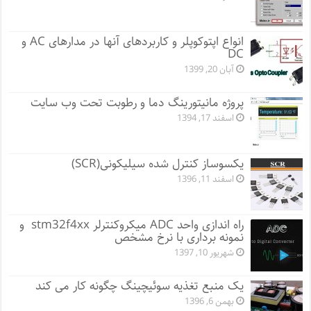
انواع اپتوکوپلر و کاربردهای آنها در مدارهای AC و
DC
آبان 20, 1399
پروژه مانيتورينگ دما و رطوبت تحت وب سایت
اسفند 17, 1394
یکسوساز کنترل شده سیلیکونی(SCR)
اسفند 11, 1396
راه اندازی واحد ADC میکروکنترلر stm32f4xx و
نمونه برداری با نرخ مشخص
شهریور 10, 1397
یک منبع تغذیه سوئیچینگ چگونه کار می کند
بهمن 6, 1396