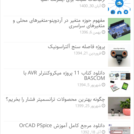
آبان 30, 1400
مفهوم حوزه متغیر در آردوینو-متغیرهای محلی و
متغیرهای سراسری
بهمن 6, 1396
پروژه فاصله سنج آلتراسونیک
فروردین 21, 1394
دانلود کتاب 11 پروژه میکروکنترلر AVR با
BASCOM
شهریور 5, 1394
چگونه بهترین محصولات ترانسمیتر فشار را بخریم؟
شهریور 25, 1399
دانلود مرجع کامل آموزش OrCAD PSpice
آذر 18, 1392