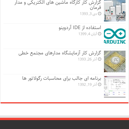
گزارش کار کارگاه ماشین های الکتریکی و مدار
فرمان
دی 3, 1393
استفاده از IDE آردوینو
آبان 4, 1399
گزارش کار آزمایشگاه مدارهای مجتمع خطی
آذر 26, 1393
برنامه ای جالب برای محاسبات رگولاتور ها
آذر 19, 1392