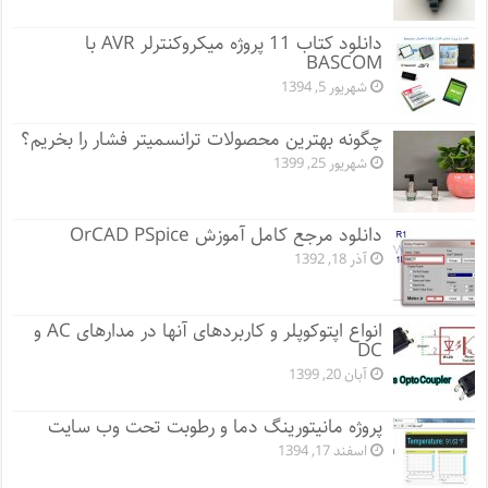
دانلود کتاب 11 پروژه میکروکنترلر AVR با
BASCOM
شهریور 5, 1394
چگونه بهترین محصولات ترانسمیتر فشار را بخریم؟
شهریور 25, 1399
دانلود مرجع کامل آموزش OrCAD PSpice
آذر 18, 1392
انواع اپتوکوپلر و کاربردهای آنها در مدارهای AC و
DC
آبان 20, 1399
پروژه مانيتورينگ دما و رطوبت تحت وب سایت
اسفند 17, 1394