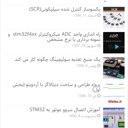
یکسوساز کنترل شده سیلیکونی(SCR)
اسفند 11, 1396
راه اندازی واحد ADC میکروکنترلر stm32f4xx و
نمونه برداری با نرخ مشخص
شهریور 10, 1397
یک منبع تغذیه سوئیچینگ چگونه کار می کند
بهمن 6, 1396
پروژه طراحی و ساخت دیتالاگر با آردوینو (بخش
اول)
تیر 10, 1396
آموزش اتصال سروو موتور به STM32
اردیبهشت 8, 1400