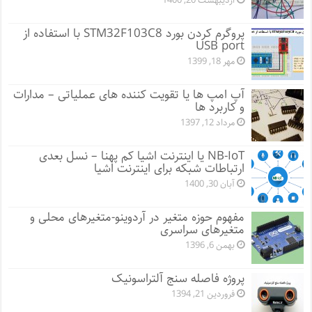
اردیبهشت 20, 1400
پروگرم کردن بورد STM32F103C8 با استفاده از
USB port
مهر 18, 1399
آپ امپ ها یا تقویت کننده های عملیاتی – مدارات
و کاربرد ها
مرداد 12, 1397
NB-IoT یا اینترنت اشیا کم پهنا – نسل بعدی
ارتباطات شبکه برای اینترنت اشیا
آبان 30, 1400
مفهوم حوزه متغیر در آردوینو-متغیرهای محلی و
متغیرهای سراسری
بهمن 6, 1396
پروژه فاصله سنج آلتراسونیک
فروردین 21, 1394