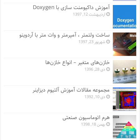
آموزش داکیومنت سازی با Doxygen
اردیبهشت 12, 1397
ساخت ولتمتر ، آمپرمتر و وات متر با آردوینو
شهریور 23, 1397
خازن‌های متغیر – انواع خازن‌ها
دی 28, 1396
مجموعه مقالات آموزش آلتیوم دیزاینر
دی 10, 1392
هرم اتوماسیون صنعتی
بهمن 18, 1398