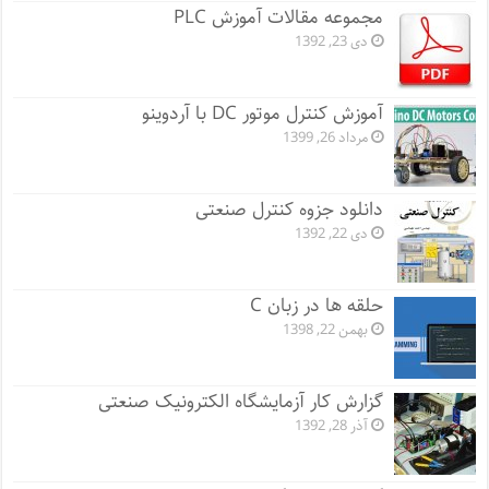
مجموعه مقالات آموزش PLC
دی 23, 1392
آموزش کنترل موتور DC با آردوینو
مرداد 26, 1399
دانلود جزوه کنترل صنعتی
دی 22, 1392
حلقه ها در زبان C
بهمن 22, 1398
گزارش کار آزمایشگاه الکترونیک صنعتی
آذر 28, 1392