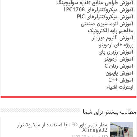
آموزش طراحی منابع تغذیه سوئیچینگ
آموزش میکروکنترلرهای LPC1768
آموزش میکروکنترلرهای PIC
آموزش اتوماسیون صنعتی
مفاهیم پایه الکترونیک
آموزش آلتیوم دیزاینر
پروژه های آردوینو
آموزش رزبری پای
آموزش آردوینو
آموزش زبان C
آموزش پایتون
آموزش ++C
اینترنت اشیاء
مطالب بیشتر برای شما
مدار دیمر پاور LED با استفاده از میکروکنترلر
ATmega32