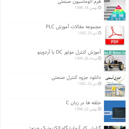
هرم اتوماسیون صنعتی
بهمن 18, 1398
مجموعه مقالات آموزش PLC
دی 23, 1392
آموزش کنترل موتور DC با آردوینو
مرداد 26, 1399
دانلود جزوه کنترل صنعتی
دی 22, 1392
حلقه ها در زبان C
بهمن 22, 1398
گزارش کار آزمایشگاه الکترونیک صنعتی