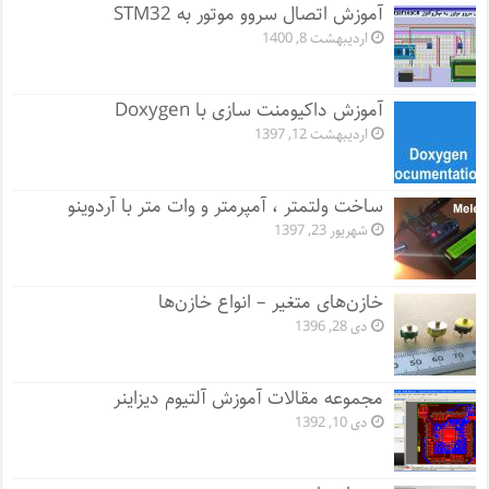
آموزش اتصال سروو موتور به STM32
اردیبهشت 8, 1400
آموزش داکیومنت سازی با Doxygen
اردیبهشت 12, 1397
ساخت ولتمتر ، آمپرمتر و وات متر با آردوینو
شهریور 23, 1397
خازن‌های متغیر – انواع خازن‌ها
دی 28, 1396
مجموعه مقالات آموزش آلتیوم دیزاینر
دی 10, 1392