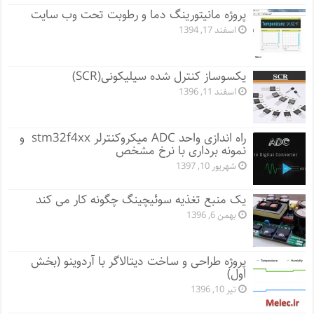
پروژه مانيتورينگ دما و رطوبت تحت وب سایت
اسفند 17, 1394
یکسوساز کنترل شده سیلیکونی(SCR)
اسفند 11, 1396
راه اندازی واحد ADC میکروکنترلر stm32f4xx و
نمونه برداری با نرخ مشخص
شهریور 10, 1397
یک منبع تغذیه سوئیچینگ چگونه کار می کند
بهمن 6, 1396
پروژه طراحی و ساخت دیتالاگر با آردوینو (بخش
اول)
تیر 10, 1396