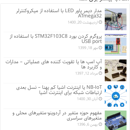
مدار دیمر پاور LED با استفاده از میکروکنترلر
ATmega32
اردیبهشت 20, 1400
پروگرم کردن بورد STM32F103C8 با استفاده از
USB port
مهر 18, 1399
آپ امپ ها یا تقویت کننده های عملیاتی – مدارات
و کاربرد ها
مرداد 12, 1397
NB-IoT یا اینترنت اشیا کم پهنا – نسل بعدی
ارتباطات شبکه برای اینترنت اشیا
آبان 30, 1400
مفهوم حوزه متغیر در آردوینو-متغیرهای محلی و
متغیرهای سراسری
بهمن 6, 1396