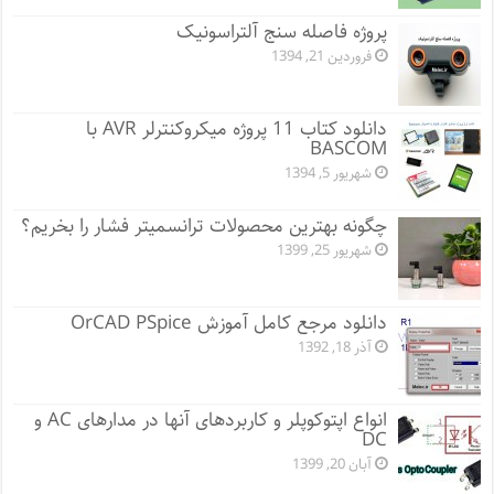
پروژه فاصله سنج آلتراسونیک
فروردین 21, 1394
دانلود کتاب 11 پروژه میکروکنترلر AVR با
BASCOM
شهریور 5, 1394
چگونه بهترین محصولات ترانسمیتر فشار را بخریم؟
شهریور 25, 1399
دانلود مرجع کامل آموزش OrCAD PSpice
آذر 18, 1392
انواع اپتوکوپلر و کاربردهای آنها در مدارهای AC و
DC
آبان 20, 1399