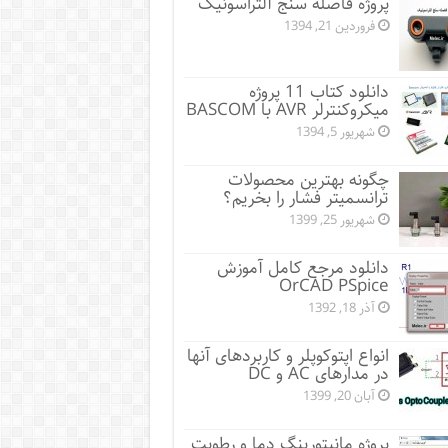
پروژه فاصله سنج آلتراسونیک
فروردین 21, 1394
دانلود کتاب 11 پروژه
میکروکنترلر AVR با BASCOM
شهریور 5, 1394
چگونه بهترین محصولات
ترانسمیتر فشار را بخریم؟
شهریور 25, 1399
دانلود مرجع کامل آموزش
OrCAD PSpice
آذر 18, 1392
انواع اپتوکوپلر و کاربردهای آنها
در مدارهای AC و DC
آبان 20, 1399
پروژه مانيتورينگ دما و رطوبت