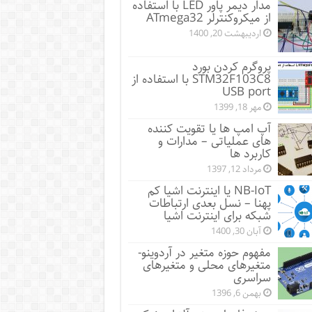
مدار دیمر پاور LED با استفاده
از میکروکنترلر ATmega32
اردیبهشت 20, 1400
پروگرم کردن بورد
STM32F103C8 با استفاده از
USB port
مهر 18, 1399
آپ امپ ها یا تقویت کننده
های عملیاتی – مدارات و
کاربرد ها
مرداد 12, 1397
NB-IoT یا اینترنت اشیا کم
پهنا – نسل بعدی ارتباطات
شبکه برای اینترنت اشیا
آبان 30, 1400
مفهوم حوزه متغیر در آردوینو-
متغیرهای محلی و متغیرهای
سراسری
بهمن 6, 1396