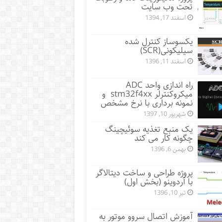
تحت وب سایت
اسفند 17, 1394
یکسوساز کنترل شده
سیلیکونی(SCR)
اسفند 11, 1396
راه اندازی واحد ADC
میکروکنترلر stm32f4xx و
نمونه برداری با نرخ مشخص
شهریور 10, 1397
یک منبع تغذیه سوئیچینگ
چگونه کار می کند
بهمن 6, 1396
پروژه طراحی و ساخت دیتالاگر
با آردوینو (بخش اول)
تیر 10, 1396
آموزش اتصال سروو موتور به