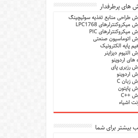
ش های پرطرفدار
ش طراحی منابع تغذیه سوئیچینگ
 میکروکنترلرهای LPC1768
ش میکروکنترلرهای PIC
ش اتوماسیون صنعتی
یم پایه الکترونیک
ش آلتیوم دیزاینر
ه های آردوینو
ش رزبری پای
ش آردوینو
ش زبان C
ش پایتون
ش ++C
رنت اشیاء
 بیشتر برای شما