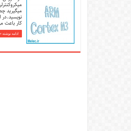
نویسید.در 
کار باعث م
ادامه نوشته »