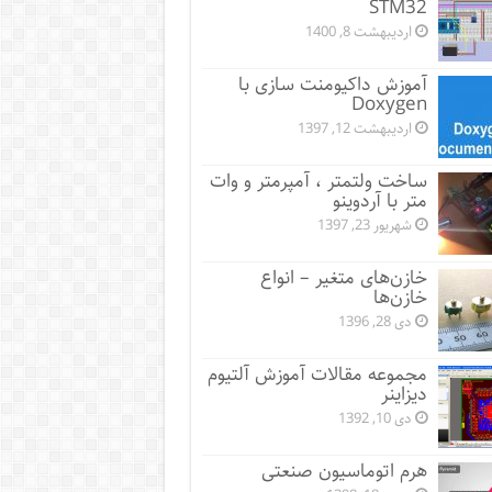
STM32
اردیبهشت 8, 1400
آموزش داکیومنت سازی با
Doxygen
اردیبهشت 12, 1397
ساخت ولتمتر ، آمپرمتر و وات
متر با آردوینو
شهریور 23, 1397
خازن‌های متغیر – انواع
خازن‌ها
دی 28, 1396
مجموعه مقالات آموزش آلتیوم
دیزاینر
دی 10, 1392
هرم اتوماسیون صنعتی