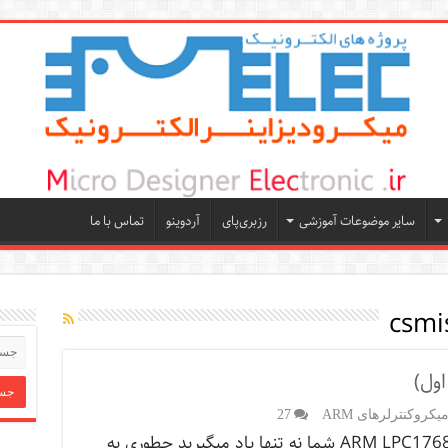
سایر موضوعات آموزشی
رزبری‌پای
آردوینو
تماس با ما
روکنترلرهای ARM
27
در آموزش ARM LPC1768 شما نه تنها یاد میگیرید چطوری به