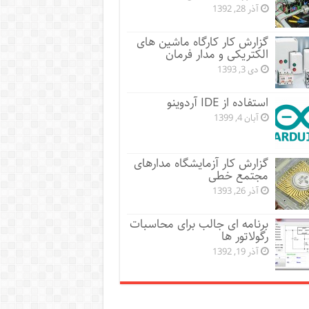
آذر 28, 1392
گزارش کار کارگاه ماشین های
الکتریکی و مدار فرمان
دی 3, 1393
استفاده از IDE آردوینو
آبان 4, 1399
گزارش کار آزمایشگاه مدارهای
مجتمع خطی
آذر 26, 1393
برنامه ای جالب برای محاسبات
رگولاتور ها
آذر 19, 1392