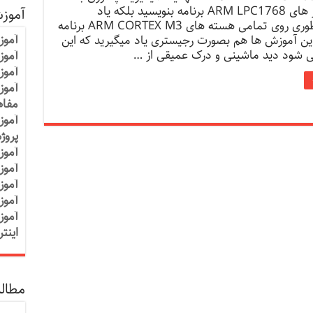
میکروکنترلر های ARM LPC1768 برنامه بنویسید بلکه یاد
آموز
میگیرید چطوری روی تمامی هسته های ARM CORTEX M3 برنامه
آموز
این آموزش ها هم بصورت رجیستری یاد میگیرید که این
ی شود دید ماشینی و درک عمیقی از …
آموزش
آموز
آموز
مفاه
آموز
پروژ
آموز
آموز
آموز
آموز
آموز
اینت
مطالب