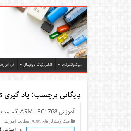
میکروکنترلرها
الکترونیک دیجیتال
نرم افزارها
بایگانی برچسب:
یاد گیری csmis
آموزش ARM LPC1768 (قسمت اول)
میکروکنترلر های ARM
,
مطالب آموزشی میک