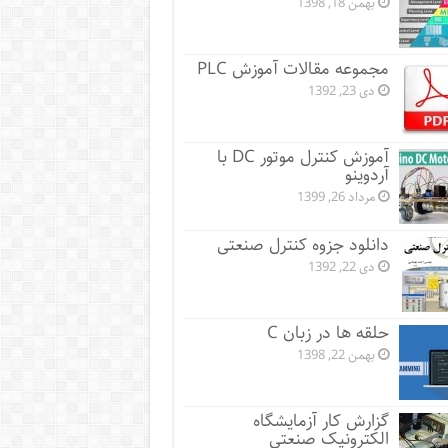
بهمن 18, 1398
مجموعه مقالات آموزش PLC
دی 23, 1392
آموزش کنترل موتور DC با
آردوینو
مرداد 26, 1399
دانلود جزوه کنترل صنعتی
دی 22, 1392
حلقه ها در زبان C
بهمن 22, 1398
گزارش کار آزمایشگاه
الکترونیک صنعتی