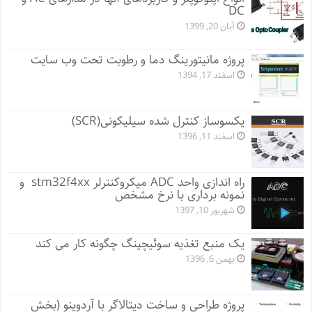
DC
آبان 20, 1399
پروژه مانيتورينگ دما و رطوبت تحت وب سایت
اسفند 17, 1394
یکسوساز کنترل شده سیلیکونی(SCR)
اسفند 11, 1396
راه اندازی واحد ADC میکروکنترلر stm32f4xx و
نمونه برداری با نرخ مشخص
شهریور 10, 1397
یک منبع تغذیه سوئیچینگ چگونه کار می کند
بهمن 6, 1396
پروژه طراحی و ساخت دیتالاگر با آردوینو (بخش