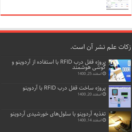
زکات علم نشر آن است.
پروژه قفل‌ درب RFID با استفاده از آردوینو و
گوشی هوشمند
اسفند 25, 1400
پروژه ساخت قفل‌ درب RFID با آردوینو
اسفند 20, 1400
تغذیه آردوینو با سلول‌های خورشیدی آردوینو
اسفند 14, 1400