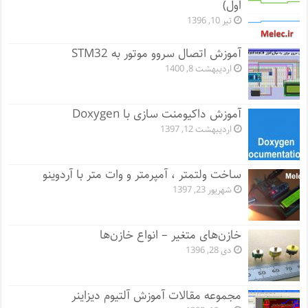
اول)
تیر 10, 1396
آموزش اتصال سروو موتور به STM32
اردیبهشت 8, 1400
آموزش داکیومنت سازی با Doxygen
اردیبهشت 12, 1397
ساخت ولتمتر ، آمپرمتر و وات متر با آردوینو
شهریور 23, 1397
خازن‌های متغیر – انواع خازن‌ها
دی 28, 1396
مجموعه مقالات آموزش آلتیوم دیزاینر