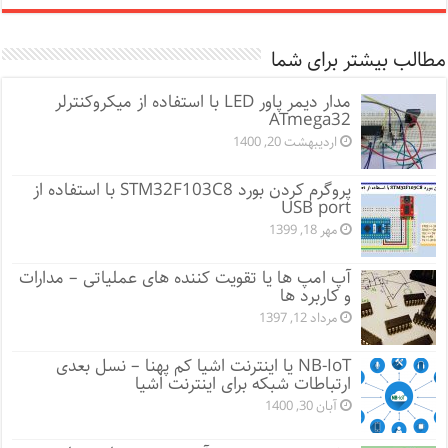
مطالب بیشتر برای شما
مدار دیمر پاور LED با استفاده از میکروکنترلر
ATmega32
اردیبهشت 20, 1400
پروگرم کردن بورد STM32F103C8 با استفاده از
USB port
مهر 18, 1399
آپ امپ ها یا تقویت کننده های عملیاتی – مدارات
و کاربرد ها
مرداد 12, 1397
NB-IoT یا اینترنت اشیا کم پهنا – نسل بعدی
ارتباطات شبکه برای اینترنت اشیا
آبان 30, 1400