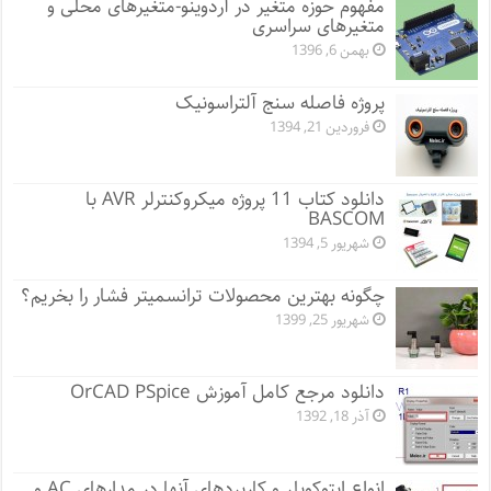
مفهوم حوزه متغیر در آردوینو-متغیرهای محلی و
متغیرهای سراسری
بهمن 6, 1396
پروژه فاصله سنج آلتراسونیک
فروردین 21, 1394
دانلود کتاب 11 پروژه میکروکنترلر AVR با
BASCOM
شهریور 5, 1394
چگونه بهترین محصولات ترانسمیتر فشار را بخریم؟
شهریور 25, 1399
دانلود مرجع کامل آموزش OrCAD PSpice
آذر 18, 1392
انواع اپتوکوپلر و کاربردهای آنها در مدارهای AC و