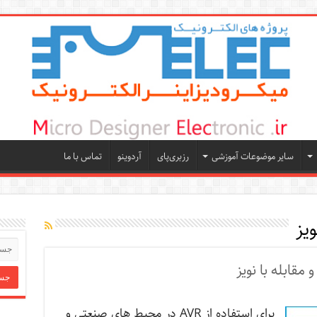
سایر موضوعات آموزشی
رزبری‌پای
آردوینو
تماس با ما
ﻮﻳﺰ
ﺑﺮاي اﺳﺘﻔﺎده از AVR در ﻣﺤﻴﻂ ﻫﺎي ﺻﻨﻌﺘﻲ و