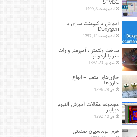
STM32
اردیبهشت 8, 1400
آموزش داکیومنت سازی با
Doxygen
اردیبهشت 12, 1397
ساخت ولتمتر ، آمپرمتر و وات
متر با آردوینو
شهریور 23, 1397
خازن‌های متغیر – انواع
خازن‌ها
دی 28, 1396
مجموعه مقالات آموزش آلتیوم
دیزاینر
دی 10, 1392
هرم اتوماسیون صنعتی