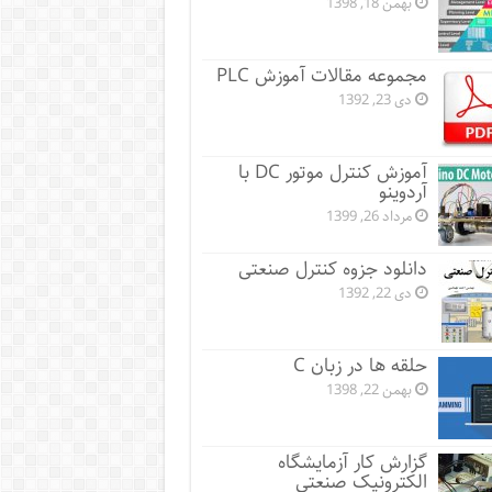
بهمن 18, 1398
مجموعه مقالات آموزش PLC
دی 23, 1392
آموزش کنترل موتور DC با
آردوینو
مرداد 26, 1399
دانلود جزوه کنترل صنعتی
دی 22, 1392
حلقه ها در زبان C
بهمن 22, 1398
گزارش کار آزمایشگاه
الکترونیک صنعتی