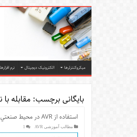
میکروکنترلرها
الکترونیک دیجیتال
نرم افزارها
بایگانی برچسب:
ﻣﻘﺎﺑﻠﻪ ﺑﺎ ﻧ
اﺳﺘﻔﺎده از AVR در ﻣﺤﻴﻂ ﺻﻨﻌﺘﻲ و ﻣﻘﺎﺑﻠﻪ ﺑﺎ ﻧﻮﻳﺰ
مطالب آموزشی AVR
1