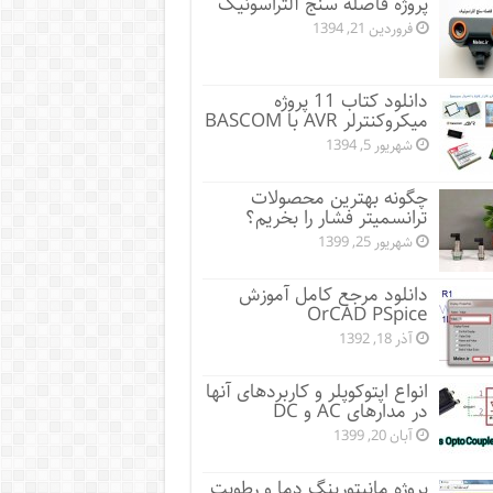
پروژه فاصله سنج آلتراسونیک
فروردین 21, 1394
دانلود کتاب 11 پروژه
میکروکنترلر AVR با BASCOM
شهریور 5, 1394
چگونه بهترین محصولات
ترانسمیتر فشار را بخریم؟
شهریور 25, 1399
دانلود مرجع کامل آموزش
OrCAD PSpice
آذر 18, 1392
انواع اپتوکوپلر و کاربردهای آنها
در مدارهای AC و DC
آبان 20, 1399
پروژه مانيتورينگ دما و رطوبت