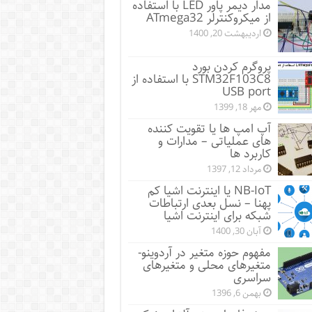
مدار دیمر پاور LED با استفاده
از میکروکنترلر ATmega32
اردیبهشت 20, 1400
پروگرم کردن بورد
STM32F103C8 با استفاده از
USB port
مهر 18, 1399
آپ امپ ها یا تقویت کننده
های عملیاتی – مدارات و
کاربرد ها
مرداد 12, 1397
NB-IoT یا اینترنت اشیا کم
پهنا – نسل بعدی ارتباطات
شبکه برای اینترنت اشیا
آبان 30, 1400
مفهوم حوزه متغیر در آردوینو-
متغیرهای محلی و متغیرهای
سراسری
بهمن 6, 1396