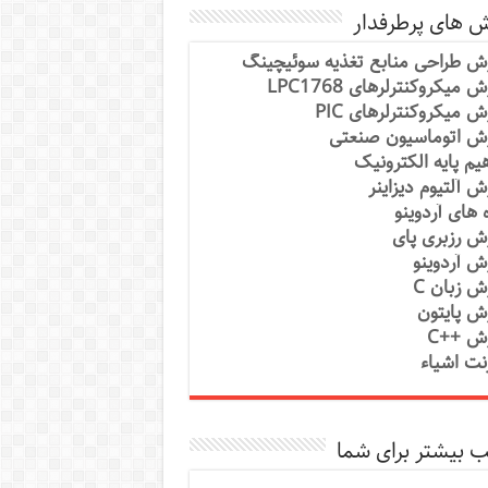
ش های پرطرفدار
ش طراحی منابع تغذیه سوئیچینگ
 میکروکنترلرهای LPC1768
ش میکروکنترلرهای PIC
ش اتوماسیون صنعتی
یم پایه الکترونیک
ش آلتیوم دیزاینر
ه های آردوینو
ش رزبری پای
ش آردوینو
ش زبان C
ش پایتون
ش ++C
رنت اشیاء
 بیشتر برای شما