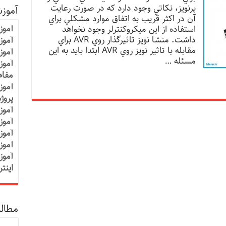
ﭘﺮﻧﻮﻳﺰ، ﻧﻜﺎﺗﻲ وﺟﻮد دارد ﻛﻪ در ﺻﻮرت رﻋﺎﻳﺖ
آموز
آن در اﻛﺜﺮ ﻗﺮﻳﺐ ﺑﻪ اﺗﻔﺎق ﻣﻮارد ﻣﺸﻜﻠﻲ ﺑﺮاي
آموز
اﺳﺘﻔﺎده از اﻳﻦ ﻣﻴﻜﺮوﻛﻨﺘﺮﻟﺮ وﺟﻮد ﻧﺨﻮاﻫﺪ
داﺷﺖ. ﻣﻨﺸﺎ ﻧﻮﻳﺰ ﺗﺎﺛﻴﺮﮔﺬار روي AVR ﺑﺮاي
آموزش
ﻣﻘﺎﺑﻠﻪ ﺑﺎ ﺗﺎﺛﻴﺮ ﻧﻮﻳﺰ روي AVR اﺑﺘﺪا ﺑﺎﻳﺪ ﺑﻪ اﻳﻦ
آموز
ﻣﺴﺌﻠﻪ …
آموز
مفاه
آموز
پروژ
آموز
آموز
آموز
آموز
آموز
اینت
مطالب