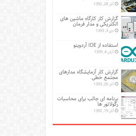
آذر 28, 1392
گزارش کار کارگاه ماشین های
الکتریکی و مدار فرمان
دی 3, 1393
استفاده از IDE آردوینو
آبان 4, 1399
گزارش کار آزمایشگاه مدارهای
مجتمع خطی
آذر 26, 1393
برنامه ای جالب برای محاسبات
رگولاتور ها
آذر 19, 1392