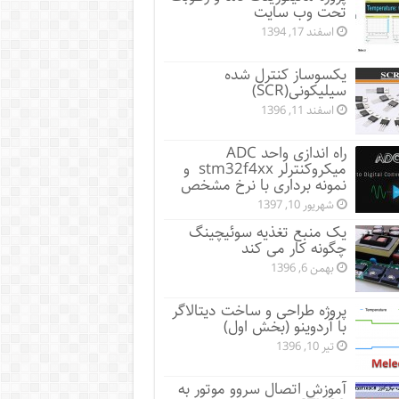
تحت وب سایت
اسفند 17, 1394
یکسوساز کنترل شده
سیلیکونی(SCR)
اسفند 11, 1396
راه اندازی واحد ADC
میکروکنترلر stm32f4xx و
نمونه برداری با نرخ مشخص
شهریور 10, 1397
یک منبع تغذیه سوئیچینگ
چگونه کار می کند
بهمن 6, 1396
پروژه طراحی و ساخت دیتالاگر
با آردوینو (بخش اول)
تیر 10, 1396
آموزش اتصال سروو موتور به