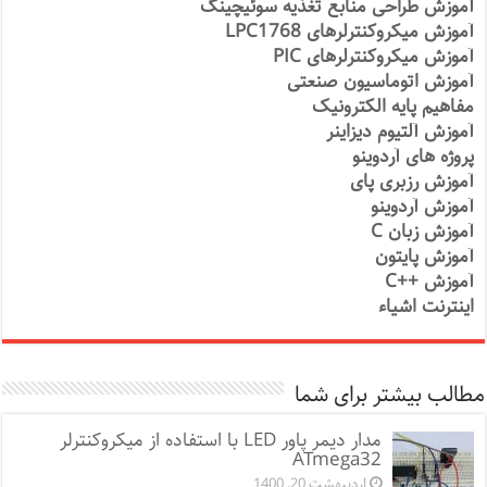
آموزش طراحی منابع تغذیه سوئیچینگ
آموزش میکروکنترلرهای LPC1768
آموزش میکروکنترلرهای PIC
آموزش اتوماسیون صنعتی
مفاهیم پایه الکترونیک
آموزش آلتیوم دیزاینر
پروژه های آردوینو
آموزش رزبری پای
آموزش آردوینو
آموزش زبان C
آموزش پایتون
آموزش ++C
اینترنت اشیاء
مطالب بیشتر برای شما
مدار دیمر پاور LED با استفاده از میکروکنترلر
ATmega32
اردیبهشت 20, 1400