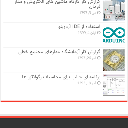
گزارش کار کارگاه ماشین های الکتریکی و مدار
فرمان
دی 3, 1393
استفاده از IDE آردوینو
آبان 4, 1399
گزارش کار آزمایشگاه مدارهای مجتمع خطی
آذر 26, 1393
برنامه ای جالب برای محاسبات رگولاتور ها
آذر 19, 1392