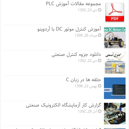
مجموعه مقالات آموزش PLC
دی 23, 1392
آموزش کنترل موتور DC با آردوینو
مرداد 26, 1399
دانلود جزوه کنترل صنعتی
دی 22, 1392
حلقه ها در زبان C
بهمن 22, 1398
گزارش کار آزمایشگاه الکترونیک صنعتی
آذر 28, 1392