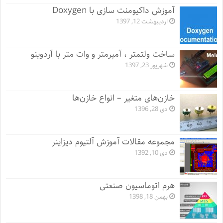
آموزش داکیومنت سازی با Doxygen
اردیبهشت 12, 1397
ساخت ولتمتر ، آمپرمتر و وات متر با آردوینو
شهریور 23, 1397
خازن‌های متغیر – انواع خازن‌ها
دی 28, 1396
مجموعه مقالات آموزش آلتیوم دیزاینر
دی 10, 1392
هرم اتوماسیون صنعتی
بهمن 18, 1398