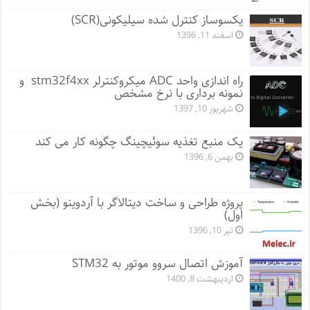
یکسوساز کنترل شده سیلیکونی(SCR)
اسفند 11, 1396
راه اندازی واحد ADC میکروکنترلر stm32f4xx و
نمونه برداری با نرخ مشخص
شهریور 10, 1397
یک منبع تغذیه سوئیچینگ چگونه کار می کند
بهمن 6, 1396
پروژه طراحی و ساخت دیتالاگر با آردوینو (بخش
اول)
تیر 10, 1396
آموزش اتصال سروو موتور به STM32
اردیبهشت 8, 1400