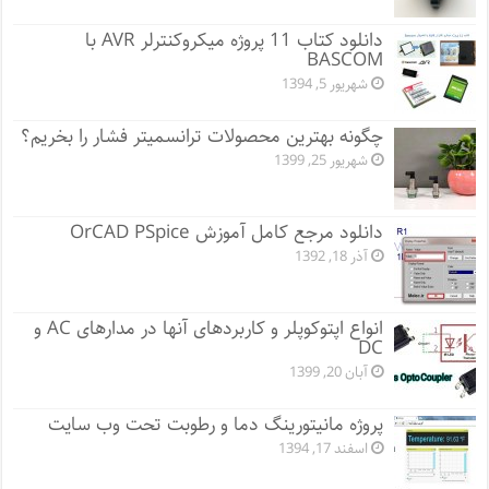
دانلود کتاب 11 پروژه میکروکنترلر AVR با
BASCOM
شهریور 5, 1394
چگونه بهترین محصولات ترانسمیتر فشار را بخریم؟
شهریور 25, 1399
دانلود مرجع کامل آموزش OrCAD PSpice
آذر 18, 1392
انواع اپتوکوپلر و کاربردهای آنها در مدارهای AC و
DC
آبان 20, 1399
پروژه مانيتورينگ دما و رطوبت تحت وب سایت
اسفند 17, 1394