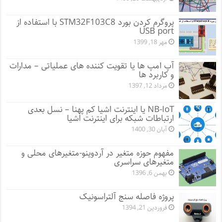
پروگرم کردن بورد STM32F103C8 با استفاده از
USB port
مهر 18, 1399
آپ امپ ها یا تقویت کننده های عملیاتی – مدارات
و کاربرد ها
مرداد 12, 1397
NB-IoT یا اینترنت اشیا کم پهنا – نسل بعدی
ارتباطات شبکه برای اینترنت اشیا
آبان 30, 1400
مفهوم حوزه متغیر در آردوینو-متغیرهای محلی و
متغیرهای سراسری
بهمن 6, 1396
پروژه فاصله سنج آلتراسونیک
فروردین 21, 1394