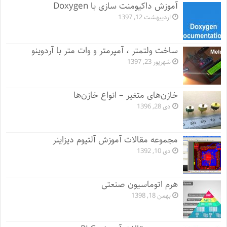
آموزش داکیومنت سازی با Doxygen
اردیبهشت 12, 1397
ساخت ولتمتر ، آمپرمتر و وات متر با آردوینو
شهریور 23, 1397
خازن‌های متغیر – انواع خازن‌ها
دی 28, 1396
مجموعه مقالات آموزش آلتیوم دیزاینر
دی 10, 1392
هرم اتوماسیون صنعتی
بهمن 18, 1398