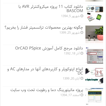
دانلود کتاب 11 پروژه میکروکنترلر AVR با
BASCOM
شهریور 5, 1394
چگونه بهترین محصولات ترانسمیتر فشار را بخریم؟
شهریور 25, 1399
دانلود مرجع کامل آموزش OrCAD PSpice
آذر 18, 1392
انواع اپتوکوپلر و کاربردهای آنها در مدارهای AC و
DC
آبان 20, 1399
پروژه مانيتورينگ دما و رطوبت تحت وب سایت
اسفند 17, 1394