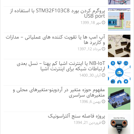
پروگرم کردن بورد STM32F103C8 با استفاده از
USB port
مهر 18, 1399
آپ امپ ها یا تقویت کننده های عملیاتی – مدارات
و کاربرد ها
مرداد 12, 1397
NB-IoT یا اینترنت اشیا کم پهنا – نسل بعدی
ارتباطات شبکه برای اینترنت اشیا
آبان 30, 1400
مفهوم حوزه متغیر در آردوینو-متغیرهای محلی و
متغیرهای سراسری
بهمن 6, 1396
پروژه فاصله سنج آلتراسونیک
فروردین 21, 1394