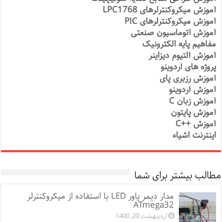
آموزش میکروکنترلرهای LPC1768
آموزش میکروکنترلرهای PIC
آموزش اتوماسیون صنعتی
مفاهیم پایه الکترونیک
آموزش آلتیوم دیزاینر
پروژه های آردوینو
آموزش رزبری پای
آموزش آردوینو
آموزش زبان C
آموزش پایتون
آموزش ++C
اینترنت اشیاء
مطالب بیشتر برای شما
مدار دیمر پاور LED با استفاده از میکروکنترلر
ATmega32
اردیبهشت 20, 1400