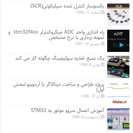
یکسوساز کنترل شده سیلیکونی(SCR)
اسفند 11, 1396
راه اندازی واحد ADC میکروکنترلر stm32f4xx و
نمونه برداری با نرخ مشخص
شهریور 10, 1397
یک منبع تغذیه سوئیچینگ چگونه کار می کند
بهمن 6, 1396
پروژه طراحی و ساخت دیتالاگر با آردوینو (بخش
اول)
تیر 10, 1396
آموزش اتصال سروو موتور به STM32
اردیبهشت 8, 1400