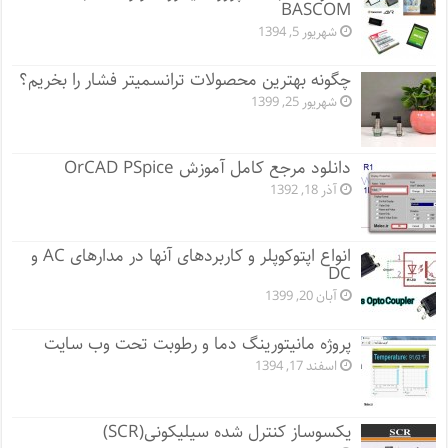
BASCOM
شهریور 5, 1394
چگونه بهترین محصولات ترانسمیتر فشار را بخریم؟
شهریور 25, 1399
دانلود مرجع کامل آموزش OrCAD PSpice
آذر 18, 1392
انواع اپتوکوپلر و کاربردهای آنها در مدارهای AC و
DC
آبان 20, 1399
پروژه مانيتورينگ دما و رطوبت تحت وب سایت
اسفند 17, 1394
یکسوساز کنترل شده سیلیکونی(SCR)