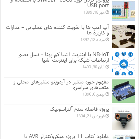
پروگرم کردن بورد STM32F103C8 با استفاده از
USB port
مهر 18, 1399
آپ امپ ها یا تقویت کننده های عملیاتی – مدارات
و کاربرد ها
مرداد 12, 1397
NB-IoT یا اینترنت اشیا کم پهنا – نسل بعدی
ارتباطات شبکه برای اینترنت اشیا
آبان 30, 1400
مفهوم حوزه متغیر در آردوینو-متغیرهای محلی و
متغیرهای سراسری
بهمن 6, 1396
پروژه فاصله سنج آلتراسونیک
فروردین 21, 1394
دانلود کتاب 11 پروژه میکروکنترلر AVR با