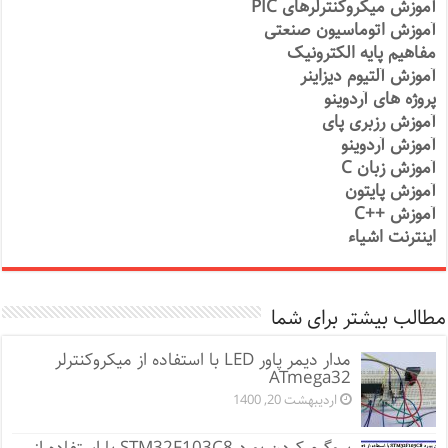
آموزش میکروکنترلرهای PIC
آموزش اتوماسیون صنعتی
مفاهیم پایه الکترونیک
آموزش آلتیوم دیزاینر
پروژه های آردوینو
آموزش رزبری پای
آموزش آردوینو
آموزش زبان C
آموزش پایتون
آموزش ++C
اینترنت اشیاء
مطالب بیشتر برای شما
مدار دیمر پاور LED با استفاده از میکروکنترلر
ATmega32
اردیبهشت 20, 1400