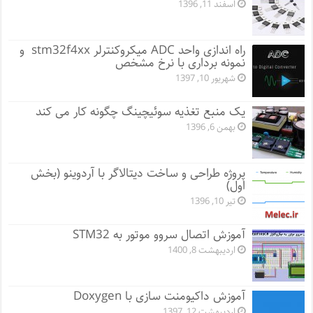
اسفند 11, 1396
راه اندازی واحد ADC میکروکنترلر stm32f4xx و
نمونه برداری با نرخ مشخص
شهریور 10, 1397
یک منبع تغذیه سوئیچینگ چگونه کار می کند
بهمن 6, 1396
پروژه طراحی و ساخت دیتالاگر با آردوینو (بخش
اول)
تیر 10, 1396
آموزش اتصال سروو موتور به STM32
اردیبهشت 8, 1400
آموزش داکیومنت سازی با Doxygen
اردیبهشت 12, 1397