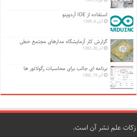
دی 3, 1393
استفاده از IDE آردوینو
آبان 4, 1399
گزارش کار آزمایشگاه مدارهای مجتمع خطی
آذر 26, 1393
برنامه ای جالب برای محاسبات رگولاتور ها
آذر 19, 1392
زکات علم نشر آن است.